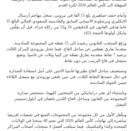
المؤهلة الى كأس العالم 2026 لكرة القدم.
وأمام حشد جماهيري بلغ 15 ألفا في نيروبي، سجل مهاجم أرسنال
الانكليزي وبرشلونة الاسباني السابق والقادسية السعودي الحالي البالغ 35
عاما هدفي الغابون في الدقيقتين 16 و52 من ركلة جزاء، قبل أن يقلّص
مايكل أولونغا النتيجة (62).
ورفع المنتخب الغابوني رصيده الى 15 نقطة في المجموعة السادسة،
متقدما بفارق نقطتين عن ساحل العاج، فيما تحتل بوروندي المركز الثالث
برصيد 7 نقاط متقدمة بفارق نقطة عن كينيا وثلاث عن غامبيا. وتقبع
سيشل في قاع الترتيب من دون نقاط.
وتستضيف ساحل العاج نظيرتها غامبيا الاثنين على أمل استعادة الصدارة
في حال حصدها النقاط الثلاث، في حين تلتقي بوروندي مع سيشل الثلاثاء
ضمن الجولة السادسة.
وباستثناء أي تعثر دراماتيكي من المنتخبين كليهما، ستنحصر صدارة
المجموعة بين الغابون وساحل العاج اللذين يلتقيان في أيلول/سبتمبر
المقبل.
ويتأهل الأول من كل مجموعة من المجموعات التسع في تصفيات إفريقيا
مباشرة إلى نهائيات كأس العالم 2026 التي تضم 48 منتخبا في الولايات
المتحدة وكندا والمكسيك. فيما ستلعب أفضل 4 منتخبات أصحاب المراكز