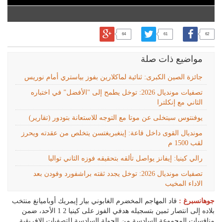
64
61
62
مواضيع ذات صلة
جائزة الصين الكبرى: ثنائية لماكلارين بفوز بياستري أمام نوريس
تصفيات مونديال 2026: توخل يطمح إلى "الأفضل" في اختباره
الثاني مع إنكلترا
يوفنتوس سيتخلى عن موتا مع التوجه للاستعانة بتودور (تقارير)
مونديال القوى داخل قاعة: إينغبريغتسن يتخلص من عقدته ويحرز
لقب 1500 م
رالي كينيا: إيفانز يواصل تألقه بتحقيقه فوزه الثاني تواليا
تصفيات مونديال 2026: توخل يجدد ثقته براشفورد وفودن بعد
الاداء المخيب
جوهانسبرغ :
قاد المهاجم المخضرم الغابوني بيار إيمريك أوباميانغ منتخب
بلاده إلى انتصار ثمين بتسجيله هدفي الفوز على كينيا 2 1 الأحد، ضمن
منافسات المجموعة السادسة من الجولة السادسة للتصفيات الإفريقية