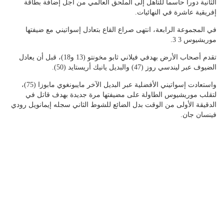
الثانية دورا حاسما للتأهل إلى الملحق العالمي من أجل إضافة بطاقة
إفريقية عاشرة في النهائيات.
في المجموعة الرابعة، انتهى صراع القاع بتعادل إسواتيني مع ضيفتها
موريشيوس 3 3.
تقدم أصحاب الأرض بهدفي فيلاني ثابو مخونتو (13 و18)، قبل أن يعادل
الضيوف عبر ليندسي روز (47) والبديل يانيك أريستايد (50).
واستعادت إسواتيني الأفضلية عبر البديل الآخر مايبونغوي مابوزا (75)،
لتقلب موريشيوس الطاولة على مضيفتها مرة جديدة بهدف قاتل في
الدقيقة الأولى من الوقت بدل الضائع للشوط الثاني سجله إيمانويل رودي
فينسان جان.