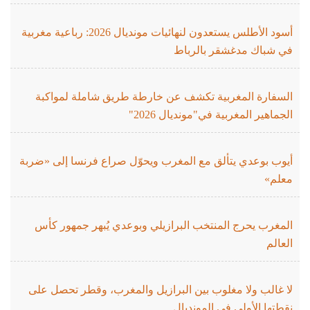
أسود الأطلس يستعدون لنهائيات مونديال 2026: رباعية مغربية
في شباك مدغشقر بالرباط
السفارة المغربية تكشف عن خارطة طريق شاملة لمواكبة
الجماهير المغربية في"مونديال 2026"
أيوب بوعدي يتألق مع المغرب ويحوّل صراع فرنسا إلى «ضربة
معلم»
المغرب يحرج المنتخب البرازيلي وبوعدي يُبهر جمهور كأس
العالم
لا غالب ولا مغلوب بين البرازيل والمغرب، وقطر تحصل على
نقطتها الأولى في المونديال