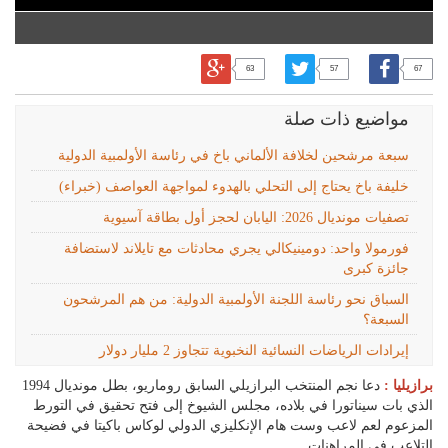
63
57
67
مواضيع ذات صلة
سبعة مرشحين لخلافة الألماني باخ في رئاسة الأولمبية الدولية
خليفة باخ يحتاج إلى التحلي بالهدوء لمواجهة العواصف (خبراء)
تصفيات مونديال 2026: اليابان لحجز أول بطاقة آسيوية
فورمولا واحد: دومينيكالي يجري محادثات مع تايلاند لاستضافة
جائزة كبرى
السباق نحو رئاسة اللجنة الأولمبية الدولية: من هم المرشحون
السبعة؟
إيرادات الرياضات النسائية النخبوية تتجاوز 2 مليار دولار
برازيليا :
دعا نجم المنتخب البرازيلي السابق روماريو، بطل مونديال 1994
الذي بات سيناتورا في بلاده، مجلس الشيوخ إلى فتح تحقيق في التورط
المزعوم لعم لاعب وست هام الإنكليزي الدولي لوكاس باكيتا في فضيحة
التلاعب في المراهنات.