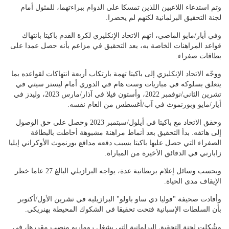
وتم استدعاء اللاعبين اللذين تمسكا على الدوام ببراءتهما، للمثول أمام
لجنة التحقيق البرلمانية لكنهم لم يحضرا.
وفي أيار/مايو الماضي، اتهم الاتحاد الإنكليزي لكرة القدم باكيتا بانتهاك
قواعد المراهنات الخاصة به، بعد التحقيق في مزاعم بأنه حصل عمدا على
بطاقات صفراء.
ووجّه الاتحاد الإنكليزي إلى باكيتا تهمة بارتكاب أربعة انتهاكات لقواعده بما
يتعلق بسلوكه في مباريات وست هام في الدوري أمام ليستر سيتي في
تشرين الثاني/نوفمبر 2022، وأستون فيلا في آذار/مارس 2023، وليدز في
أيار/مايو وبورنموث في آب/أغسطس من العام نفسه.
وحقق الاتحاد مع باكيتا في أيلول/سبتمبر 2023 وحصل على حق الوصول
إلى هاتفه. بدأ التحقيق بعد أنماط مراهنة مشبوهة أحاطت بالبطاقة
الصفراء التي حصل عليها باكيتا بسبب دفعه مدافع بورنموث الأوكراني إيليا
زابارني في الدقائق الأخيرة من المباراة.
وبحسب وسائل إعلام بريطانية عدة، يواجه البرازيلي البالغ 27 عاما خطر
الإيقاف مدى الحياة.
وأفادت صحيفة "فوليا دي ساو باولو" البرازيلية في تشرين الأول/أكتوبر
بأن السلطات الإسبانية فتحت تحقيقا في الشكوك المحيطة بهنريكي.
وشُكِلت لجنة التحقيق البرلمانية التي يشغل روماريو منصب مقررها، في