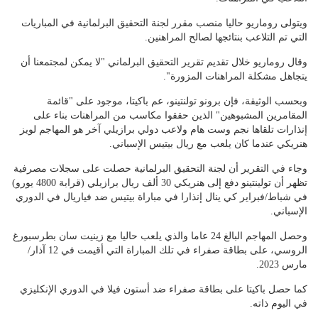
ويتولى روماريو حاليا منصب مقرر لجنة التحقيق البرلمانية في المباريات
التي تم التلاعب بنتائجها لصالح المراهنين.
وقال روماريو خلال تقديم تقرير التحقيق البرلماني "لا يمكن لمجتمعنا أن
يتجاهل مشكلة المراهنات المزورة".
وبحسب الوثيقة، فإن برونو تولنتينو، عم باكيتا، موجود على "قائمة
المقامرين المشبوهين" الذين حققوا مكاسب من المراهنات بناء على
إنذارات تلقاها نجم وست هام ولاعب دولي برازيلي آخر هو المهاجم لويز
هنريكي عندما كان يلعب مع ريال بيتيس الإسباني.
وجاء في التقرير أن لجنة التحقيق البرلمانية حصلت على سجلات مصرفية
تظهر أن تولينتينو دفع إلى هنريكي 30 ألف ريال برازيلي (قرابة 4800 يورو)
في شباط/فبراير كي ينال إنذارا في مباراة بيتيس ضد فياريال في الدوري
الإسباني.
وحصل المهاجم البالغ 24 عاما والذي يلعب حاليا مع زينيت سان بطرسبورغ
الروسي، على بطاقة صفراء في تلك المباراة التي أقيمت في 12 آذار/
مارس 2023.
كما حصل باكيتا على بطاقة صفراء ضد أستون فيلا في الدوري الإنكليزي
في اليوم ذاته.