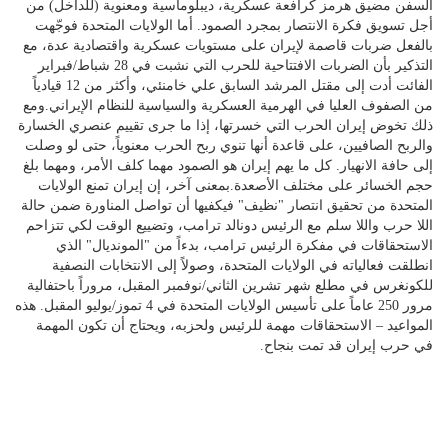
السفن مضيق هرمز كرافعة عسكرية، ديبلوماسية ومعنوية (للداخل) من
أجل تسويق فكرة الانتصار بمجرد الصمود. أما الولايات المتحدة فوجّهت
بالفعل ضربات قاصمة لإيران على مستويات عسكرية واقتصادية عدة، مع
التذكير بأن الضربات الافتتاحية للحرب التي نشبت في 28 شباط/فبراير
الفائت أدت إلى مقتل المرشد السابق علي خامنئي، وأكثر من 12 قيادياً
من الصفوف العليا في الهرمية العسكرية والسياسية للنظام الإيراني.ومع
ذلك تخوض إيران الحرب التي خسرتها، إذا ما جرى تقييم عنصري الخسارة
والربح الصافيين، على قاعدة أنها تنوي ربح الحرب معنوياً، حتى لو وصلت
إلى حافة الانهيار. كل ما يهم إيران هو الصمود مهما كلف الأمر، ومهما بلغ
حجم الخسائر على مختلف الأصعدة.بمعنى آخر، إن إيران تمنع الولايات
المتحدة من تحقيق انتصار "نظيف" فيكفيها أن تواصل المناورة ضمن حالة
اللا حرب واللا سلم مع الرئيس دونالد ترامب، وتضييع الوقت لكي تتزاحم
الاستحقاقات في مفكرة الرئيس ترامب، بدءاً من "المونديال" الذي
انطلقت فعالياته في الولايات المتحدة، وصولاً إلى الانتخابات النصفية
للكونغرس في مطلع شهر تشرين الثاني/نوفمبر المقبل، مروراً باحتفالية
مرور 250 عاماً على تأسيس الولايات المتحدة في 4 تموز/يوليو المقبل. هذه
المواعيد – الاستحقاقات مهمة للرئيس ولحزبه، ويحتاج أن تكون المهمة
في حرب إيران قد تمت بنجاح.