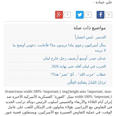
علي حمادة -
9
9
9
مواضيع ذات صلة
التدمير.. ليس انتصاراً
سأل أميركيون رجوي ماذا تريدون منا؟ فأجابت: دعوني أوضح ما
لا نريده
عدنان حيدر: أَوسع أَرشيف زجل خارج لبنان
الحرب في لبنان أقله حتى نهاية 2026
خطاب "حزب الله"... أيّ "نصر" هذا؟!
تَزدَانُ المُدُنُ بِصُحْبَةِ الخِلَّانِ
iframe{max-width:100% !important;} img{height:auto !important; max-
width:100% !important;} تمثل "الفورة" العسكرية الأميركية الأخيرة ضد
إيران أيام الثلاثاء والأربعاء والخميس أسلوب الرئيس دونالد ترامب الجديد
في التفاوض مع الإيرانيين. هؤلاء يحاولون قدر الإمكان اللعب على عامل
الوقت، في عملية التفاوض العسيرة مع الأميركيين، ويستغلون قضية عبور