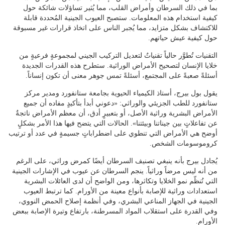
بما في ذلك السرطان وأمراض القلب، مما يُثير تساؤلات شائكة حول
كيفية استخدام هذه المعلومات. ستصبح العيوب الجينية المُحددة قابلة
للاكتشاف بشكل متزايد، مما يُجبر الناس على اتخاذ قرارات غير مسبوقة
حول كيفية عيش حياتهم.
التقنيات تُطوَّر حالياً تقنياتٌ لتعديل التركيب الجيني لمجموعةٍ فرعيةٍ من
خلايا الإنسان لتصحيح الأمراض الوراثية. ستطرح هذه القدرات الجديدة
أسئلةً صعبةً على المجتمع، أسئلةً تمس جوهر معنى أن تكون إنساناً.
يقول بول بيرج، أستاذ الكيمياء الحيوية بجامعة ستانفورد ومدير مركز
ستانفورد للطب الجزيئي والوراثي: «دعوني أبدأ بتأكيدٍ مفاده أن جميع
الأمراض البشرية وراثية الأصل، أو بتعبيرٍ أدق، أن معظم الأمراض ناتجةٌ
عن تفاعلاتٍ بين جيناتنا وبيئتنا». الحالات التي يتضح فيها هذا الأمر بشكلٍ
أوضح هي الأمراض التي تنطوي على اضطراباتٍ جسيمةٍ في عدد أو ترتيب
كروموسومات الشخص.
يُجادل بيرج بأنه ينبغي تصنيف السرطان أيضًا كمرض وراثي، على الرغم
من أنه ليس مرضاً وراثياً. ينجم السرطان عن عيوب في الإشارات الجينية
التي تُنظّم نمو الخلايا وتكاثرها، ومن الواضح أن لدى العائلات البشرية
استعدادات وراثية للإصابة بأنواع معينة من الأورام. كما ترتبط العيوب
الجينية في الجهاز المناعي البشري، وفي أنظمة إصلاح الحمض النووي،
وفي القدرة على استقلاب المواد المسرطنة، بارتفاع وتيرة الإصابة ببعض
الأورام.