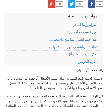
39
41
38
مواضيع ذات صلة
إمبراطوريتا التنافر!
أوروبا سرقت أفكاري!
عهد أحمد الشرع يبدأ من واشنطن...
اتفاقية الرباعية ومناورات «الإخوان»
عينُ زبيدة... إرثٌ وأثرٌ
ذاكرة الحرمين
رائد محمد آل شهاب
الأسئلة قديمة قدم البشرية: لماذا يشبه الأطفال آباءهم؟ ما المسؤول عن
شعر الإنسان الأشقر، ولون عينيه، وبنيته الجسدية الممتلئة؟ لماذا تنتقل
بعض الأمراض، بما فيها الأمراض النفسية بين العائلات؟
في الوقت نفسه، تُثير المعرفة البيولوجية الجديدة «مجموعة من الأسئلة
الأخلاقية والاجتماعية والقانونية المُحيرة»، كما يُشير هود. قريباً، سيصبح
من الممكن تشخيص قابلية الشخص للإصابة بالعديد من الأمراض الشائعة،