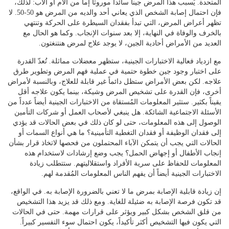
المتحدة. يُسبب هذا المرض جيناً سائداً موروثاً إما من الأم أو الأب: لذلك،
فإن احتمال إصابة الشخص الذي يعاني أحد والديه من المرض هو 50-50. لا
تظهر أعراض المرض، التي تبدأ بفقدان السيطرة على الحركة وتنتهي
بالخرف والوفاة في النهاية، إلا بعد سنوات الإنجاب. وكما هو الحال مع
العديد من الأمراض أحادية الجين، لا يوجد علاج لمرض هنتنغتون.
مع ازدياد فعالية الاختبارات الجينية، ستظهر معضلات مماثلة. تُعدّ القدرة
على اختبار وجود جين خطوة حتمية في عملية فهم المرض وتطوير طرق
علاجه. لكن بعض الأمراض ستظل دائماً غير قابلة للعلاج، وبالنسبة لأمراض
أخرى، فإن القدرة على تشخيص المرض وشيكة، بينما يكون علاجه أقل
يقيناً بكثير. ستثير المعلومات المُستقاة من الاختبارات الجينية أيضاً عدداً من
الأسئلة الاجتماعية الشائكة. هل ينبغي لأصحاب العمل أو شركات التأمين
الوصول إلى هذه المعلومات، حتى لو كان ذلك في بعض الحالات قد يؤدي
إلى فقدان الوظيفة أو فقدان التغطية التأمينية؟ ما هي أنواع السمات أو
الحالات التي يجب أن يتمكن الآباء المحتملون من فحصها لاتخاذ قرار بشأن
إنجاب الأطفال أو إجهاض الحمل؟ يجب وضع إرشادات لاستخدام هذه
المعلومات للحفاظ على سرية الأفراد واستقلاليتهم. ستتطلب زيادة
الاختبارات الجينية أيضاً أن يفهم الناس المعلومات المُقدمة لهم.
إن زيادة قابلية الإصابة بمرض ما لا تعني بالضرورة الإصابة به. في الواقع،
قد تكون فرصة الإصابة به ضئيلة للغاية. ومع ذلك قد يزيد هذا التشخيص
من قلق الشخص بشكل كبير ويؤثر على قرارات مهمة. حتى في الحالات
التي يكون فيها التشخيص أكثر تأكيداً، يكون احتمال سوء التفسير كبيراً.