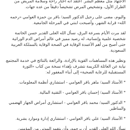
الاجتهاد مثل معظم البشر. أعتقد أنه اختار راحة وسلامة المريض من
الطراز الأول، وتشخيص المرض تشخيصاً دقيقاً من عده جهات.
واليوم، مضى على رحيل الدكتور السيد/ باقر بن حمزة العوامي «رحمه
الله» قرابة الشهر، وأصبحت ابنتي في المرحلة الجامعية.
لقد مرت الأيام بسرعة البرق، نسأل الله العلى القدير حسن الخاتمة
شخصية علمية وإنسانية، له رصيد مميز في عالم أمراض الدم الوراثية
حتى أصبح من أهم الأعمدة الوقاية في الصحة الوقاية بالمملكة العربية
السعودية.
ونظير هذه المساهمات القوية بالإرادة، والرائعة بالنتائج في خدمة المجتمع.
نيابة عن العائلة الكريمة نتشرف بإهداء نسخة من كتاب «الثورة
المستقبلية للرعاية الصحية» إلى أبناء المغفور له:
* الأستاذ السيد/ ماهر باقر العوامي - استشاري أنظمة المعلومات.
* الأستاذ السيد/ إحسان باقر العوامي - التقنية المالية.
* الدكتور السيد/ محمد باقر العوامي - استشاري أمراض الجهاز الهضمي
والمناظير.
* الأستاذ السيد/ علي باقر العوامي - استشاري إدارة وموارد بشرية.
نسأل الله العلى القدير أن يرحمه، وأن يتغمد الموتى من المؤمنين