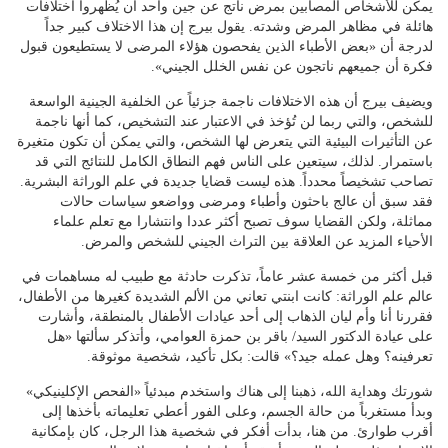
يمكن للأشخاص المصابين بمرض ناتج عن جين واحد أن يُظهروا اختلافات
هائلة في مظاهر المرض وشدته. يقول بيرج إن هذا الاختلاف كبير جداً
لدرجة أن «بعض الأطباء الذين يفحصون هؤلاء المرضى لا يستطيعون قبول
فكرة أن جميعهم ناتجون عن نفس الخلل الجيني».
ويضيف بيرج أن هذه الاختلافات ناجمة جزئياً عن الخلفية الجينية الواسعة
للشخص، والتي ربما لن تُؤخذ في الاعتبار عند التشخيص، كما أنها ناجمة
عن التأثيرات البيئية التي يتعرض لها الشخص، والتي يمكن أن تكون متغيرة
باستمرار. لذلك، سيتعين على الناس فهم النطاق الكامل للنتائج التي قد
تصاحب تشخيصاً محدداً. هذه ليست قضايا جديدة في علم الوراثة البشرية.
فقد سبق أن عالج باحثون وأطباء ومرضى وواضعو سياسات حالات
مماثلة، ولكن القضايا سوف تصبح أكثر عددا وانتشارا مع تعلم علماء
الأحياء المزيد عن العلاقة بين التراث الجيني للشخص والمرض.
قبل أكثر من خمسة عشر عاماً، تذكرت حادثة مع طبيب له مساهمات في
عالم علم الوراثة: كانت ابنتي تعاني من الألم الشديدة كغيرها من الأطفال،
فقررنا أنا وأم ليان الذهاب إلى أحد عيادات الأطفال بالمنطقة، وأشارت
على عيادة الدكتور السيد/ باقر بن حمزة العوامي، وأتذكر سألتها «هل
تعرفينه؟ وهل عمله جيد؟» قالت: بكل تأكيد، شخصية موثوقة.
شورتك وهداية الله، ذهبنا إلى هناك واستخدم مبدئياً «الفحص الإكلينيكي»
وبدأ مستغرباً من حالة الجسم، وعلى الفور أعطي تعليماته بأخذها إلى
أقرب طوارئ. من هنا، بدأت أفكر في شخصية هذا الرجل، كان بإمكانية