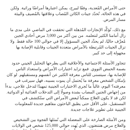
حتى الأمراض المُعدية، وفقًا لبيرج، يمكن اعتبارها أمراضًا وراثية. ولكن
في هذه الحالة، تُحدّد جينات الكائن المُصاب وعلاقتها بالمُضيف والبيئة
مسار المرض.
مع ذلك، تُؤكِّد الإنجازات المُذهلة التي تحققت في الماضي على مدى ما
زال أمامنا الكثير لنتعلمه. من بين أكثر من 3,000 مرض أحادي الجين
مُعرَّف حاليًا، لم يحدَّد الجين المسؤول إلا في حوالي 100 حالة فقط. ولا
تزال الجينات المُرتبطة بالأمراض متعددة الجينات وقابلية الإصابة بها
مجهولة إلى حد كبير.
تتجاوز الأسئلة الاجتماعية والأخلاقية التي يطرحها التحليل الجيني حدود
بصمة الحمض النووي. فمع تزايد اختبارات الأمراض واستعداد الناس
للإصابة بها، سيتسنى للناس معرفة الكثير عن أنفسهم ومستقبلهم. لو كان
بإمكان الشخص معرفة ما يُحتمل أن يموت بسببه، فهل سيرغب في
معرفته؟ اليوم، غالباً ما تُجرى الاختبارات الجينية تمهيدًا لتدخل علاجي، بدءاً
من إجهاض الجنين المصاب بشدة وصولًا إلى التدخلات الغذائية أو الدوائية.
لكن قد لا يكون العلاج ممكناً لبعض الأمراض التي ستُكتشف في
المستقبل، على الأقل حتى يطبق الباحثون مفاهيم جديدة للمعلومات
الجينية على تطوير علاجات جديدة.
ومن الأمثلة الصارخة على المعضلة التي تُمثلها الفجوة بين التشخيص
والعلاج مرض هنتنغتون، الذي يُهدد حوالي 125,000 شخص في الولايات