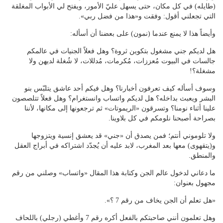
(طايله) في كل مكان، حتى يسهل عليّ الأمور، ويفتح لي الأبواب المغلقة
التي تجعلني أقول: وفقت و«هذا من فضل ربي».
وأيضاً هذا لا يمنع عندما (نمون) على بعضنا أن أسأله:
هل لديكم جني مشغول بتكوين ثروة؟ وهل فعلاً الجنيات في عالمكم
جالسات في البيوت مُعززات، مُكرمات، مُدللات، لا شُغلة لديهن ولا
مشغلة؟!
وسوف أسأله كيف تعرفون أخبارنا؟ وهل فيكم أحد عاشق يتلبّس بنو
البشر ويعبث بداخله؟ هل لديكم واتساب وانستغرام؟ وهل فعلاً تتلصصون
علينا أثناء نومنا؟ وتسرقون «الريموتات» ثم ترجعونها إلى مكانها، لأننا
بصراحة أصبحنا نلومكم في كل بلاوينا.
ولا تلوموني أنتم؛ فمن يصدق أن «جني» قد يعشق إنسية ويتزوجها
و(يتقهوى) معها بعد المغرب، لابد عليه أن يُجدّد اشتراكه في أبراج العقل
والمنطق.
ما دعاني لدخول عالم الجن وكتابة هذا المقال «واتساب» وصلني من رقم
مجهول بعنوان:
«هل تعلم أن الجن يخاف من رقم 7 ؟».
وهل تعلمون أنني صاحبتكم بالفعل أكره رقم 7 وأغطي (رجلي) باللحاف