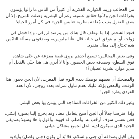
من العجائب وربما الكوارث الفكرية أن كثيراً من الناس ما زالوا يؤمنون
بخرافات الجن وكأنها حقائق علمية، رغم أن البشرية وصلت للمريخ، إلا أن
بعض العقول بقيت مُعلقة بنظرية «تلبس الجن» في كل أمور الحياة!
فنجد الشخص إذا ما توظف قال هناك من يترصد لرزقي، وإذا فشل في
زواجه أو لم يتوفق في حياته قال: «أنا ملبوس»، وصدقوني مسألة التلبّس
هذه تحتاج إلى مقال منفرد.
وفي بعض المجالس؛ تسمع أحدهم يروي قصة مفزعة عن جنّي شاهده
فوق السطح، ويصدقه بعض الحضور، وأنا لا أدري هل هذا جنّي بالفعل أم
مدير موارد بشرية غضبان؟!
والمضحك أن بعضهم يوصيك بعدم النوم قبل المغرب، لأن الجن يحبون هذا
الوقت، والبعض يؤكد عليك بعدم تناول تمرات بعدد زوجي، لأن العدد
الفردي يطرد الجن!
وغير ذلك الكثير من الخرافات الساذجة التي يؤمن بها بعض البشر.
وإذا افترضنا جدلاً أن الجن أصبح يتعامل معنا، وقد يخرج إلينا بصورة إنسّي،
فعن نفسي سوف أرحّب به، وأطلب له قهوة، وأقول يا هلا وسهلا بصديقي
الجديد الذي سيكون لديه الحل لجميع مشاكل حياتي.
ولن أقبل بصداقة أي جني والسلام، فلا بُد أن يكون (جني واصل) وأياديه