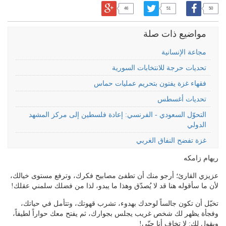
46
51
50
مواضيع ذات صلة
مجاعة الإنسانية
تحديات حرجة للانتخابات السورية
فقهاء غزة يفتون بتحريم عمليات حماس
تحديات أغسطس
التحوّل السعودي - الفرنسي: إعادة فلسطين إلى مركز المشهد
الدولي
غزة تفضح النفاق الغربي
ريهام زامكه
عزيزي القارئ؛ أرجو منك أن تطفئ مصابيح فكرك، وترفع مستوى خيالك،
لأن ما سأقوله هنا قد لا يُصدّق وهذا ما يبدو، لذا من فضلك سلمني عقلك!
تخيّل أن تكون جالساً لوحدك بهدوء، تشرب قهوتك، وتتأمل في حياتك،
وفجأة يظهر لك شخص غريب يجلس بجوارك، ثم يفتح معك حواراً لطيفاً،
ويقول لك: لا تخاف أنا جنّي!