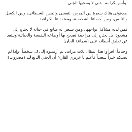
-وأنتم بكرامة- حتى لا يسحبها الجني.
صدقوني هناك شعرة بين المرض النفسي والمس الشيطاني، وبين الكسل
والتلبس، وبين أخطائنا الشخصية، ومعتقداتنا الخُرافية.
فمن لديه مشاكل يواجهها، ومن يشعر أنه ضايع في حياته لا يحتاج إلى
مشعوذ، بل يحتاج إلى مراجعة يُصحح بها أوضاعه النفسية والحياتية ويبتعد
عن تعليق أخطائه على (شماعة الجان).
وختاماً، اقرأوا هذا المقال ثلاث مرات، ثم أرسلوه إلى 13 شخصاً، وإذا لم
يصلكم خبراً سعيداً فأعلم يا عزيزي القارئ أن الجني التابع لك (مضروب)!