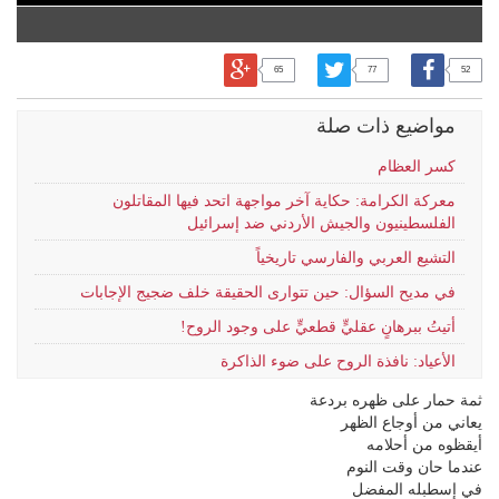
65
77
52
مواضيع ذات صلة
كسر العظام
معركة الكرامة: حكاية آخر مواجهة اتحد فيها المقاتلون
الفلسطينيون والجيش الأردني ضد إسرائيل
التشيع العربي والفارسي تاريخياً
في مديح السؤال: حين تتوارى الحقيقة خلف ضجيج الإجابات
أتيتُ ببرهانٍ عقليٍّ قطعيٍّ على وجود الروح!
الأعياد: نافذة الروح على ضوء الذاكرة
ثمة حمار على ظهره بردعة
يعاني من أوجاع الظهر
أيقظوه من أحلامه
عندما حان وقت النوم
في إسطبله المفضل