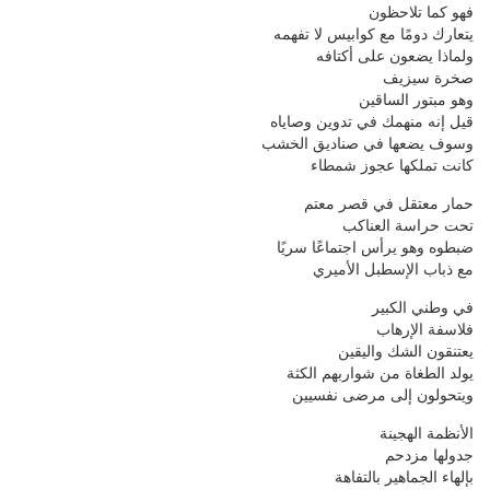
فهو كما تلاحظون
يتعارك دومًا مع كوابيس لا تفهمه
ولماذا يضعون على أكتافه
صخرة سيزيف
وهو مبتور الساقين
قيل إنه منهمك في تدوين وصاياه
وسوف يضعها في صناديق الخشب
كانت تملكها عجوز شمطاء
حمار معتقل في قصر معتم
تحت حراسة العناكب
ضبطوه وهو يرأس اجتماعًا سريًا
مع ذباب الإسطبل الأميري
في وطني الكبير
فلاسفة الإرهاب
يعتنقون الشك واليقين
يولد الطغاة من شواربهم الكثة
ويتحولون إلى مرضى نفسيين
الأنظمة الهجينة
جدولها مزدحم
بإلهاء الجماهير بالتفاهة