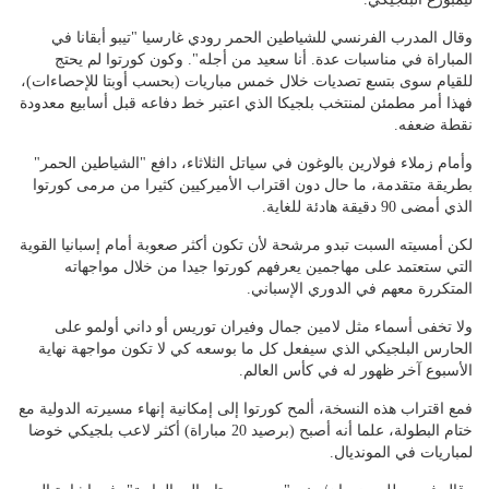
وقال المدرب الفرنسي للشياطين الحمر رودي غارسيا "تيبو أبقانا في
المباراة في مناسبات عدة. أنا سعيد من أجله". وكون كورتوا لم يحتج
للقيام سوى بتسع تصديات خلال خمس مباريات (بحسب أوبتا للإحصاءات)،
فهذا أمر مطمئن لمنتخب بلجيكا الذي اعتبر خط دفاعه قبل أسابيع معدودة
نقطة ضعفه.
وأمام زملاء فولارين بالوغون في سياتل الثلاثاء، دافع "الشياطين الحمر"
بطريقة متقدمة، ما حال دون اقتراب الأميركيين كثيرا من مرمى كورتوا
الذي أمضى 90 دقيقة هادئة للغاية.
لكن أمسيته السبت تبدو مرشحة لأن تكون أكثر صعوبة أمام إسبانيا القوية
التي ستعتمد على مهاجمين يعرفهم كورتوا جيدا من خلال مواجهاته
المتكررة معهم في الدوري الإسباني.
ولا تخفى أسماء مثل لامين جمال وفيران توريس أو داني أولمو على
الحارس البلجيكي الذي سيفعل كل ما بوسعه كي لا تكون مواجهة نهاية
الأسبوع آخر ظهور له في كأس العالم.
فمع اقتراب هذه النسخة، ألمح كورتوا إلى إمكانية إنهاء مسيرته الدولية مع
ختام البطولة، علما أنه أصبح (برصيد 20 مباراة) أكثر لاعب بلجيكي خوضا
لمباريات في المونديال.