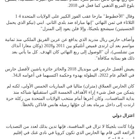
بلوغ المربع الذهبي كما فعل في 2018.
وقال "الأخطبوط" مازحا عقب الفوز الكبير على الولايات المتحدة 4 1
الثلاثاء في ثمن النهائي "إنها مباراة ضد بلدي الثاني. ابني (نيكو الذي يحمل
الجنسيتين) سيشجع بلجيكا، وإلا فلن يعود إلى المنزل".
وأضاف حارس ريال مدريد الذي يدافع عن عرين الفريق الملكي منذ ثمانية
مواسم بعد أن ارتدى قميص أتلتيكو بين 2011 و2028 (وكان معارا آنذاك
من تشلسي)، أن "الوصول إلى ربع النهائي كان الهدف. كل ما يأتي بعد
ذلك هو بمثابة مكافأة".
يعيش أفضل حارس في مونديال 2018 والحائز جائزة ياشين لأفضل حارس
في العالم عام 2022، البطولة بهدوء وحكمة اكتسبهما في أعوامه الـ34.
كان الحارس العملاق (متران) مثاليا في المباريات الخمس الأولى، لكنه لم
يتمكن من فعل شيء إزاء الأهداف الخمسة التي استقبلتها شباكه منذ
بداية المنافسات، وكان آخرها أمام منتخب الولايات المتحدة من ركلة حرة
ارتدت إلى داخل مرماه بعد أن حوّلها زميله هانس فاناكن بالخطأ.
اعتزال دولي
وإذا كانت بلجيكا لا تزال في المنافسة، فإنها تدين بذلك لعدد من التصديات
الرائعة التي قام بها الحارس الذي تكون كرويا في نادي غنك في إقليم
ليمبورغ البلجيكي.