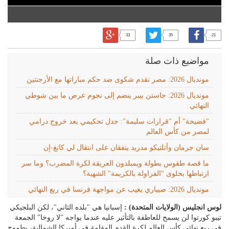
33
35
21
مواضيع ذات صلة
مونديال 2026: مصر تقدم شكوى ضد حكم مباراتها مع الأرجنتين
مونديال 2026: جاستن بيبر ينضم إلى نجوم عرض ما بين شوطي
النهائي
"فضيحة" أم "قرارات سليمة": جدل تحكيمي بعد خروج درامي
لمصر من كأس العالم
سان جرمان وأتلتيكو مدريد يتفقان على انتقال لي كانغ-إن
ما قصة طقوس بطولة ويمبلدون العريقة لكرة المضرب؟ وما سر
ارتباطها بحلوى "الفراولة بالكريمة" الشهية؟
مونديال 2026: صيباري يغيب عن مواجهة فرنسا في ربع النهائي
لوس انجليس (الولايات المتحدة) :
إسبانيا هي "بلده الثاني"، لكن البلجيكي
تيبو كورتوا لن يسمح للعاطفة بالتأثير عليه عندما يواجه "لا روخا" الجمعة
في ربع نهائي كأس العالم لكرة القدم المقامة في أميركا الشمالية، بطموح