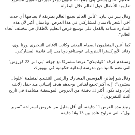
تعليمية للأطفال حول العالم خلال البطولة.
وقال بيبر في بيان: "كأس العالم تجمع العالم بطريقة لا يضاهيها أي حدث
آخر. أشعر بالامتنان لمشاركتي في هذا العرض، وبامتنان أكبر لأن هذه
المبادرة تساعد بالفعل على توسيع فرص التعليم للأطفال في مختلف أنحاء
العالم".
كما أعلن المنظمون انضمام المغني وكاتب الأغاني النيجيري بورنا بوي،
وقائد الأوركسترا الفنزويلي غوستافو دوداميل إلى قائمة المشاركين.
وستقدم فرقة "كولدبلاي" عرضا مشتركا مع جوقة "بي اس 22 كوروس"
التي تضم تلاميذ من مدرسة ابتدائية حكومية في نيويورك.
وقال هيو إيفانز، المؤسس المشارك والرئيس التنفيذي لمنظمة "غلوبال
سيتيزن": "إنه أكبر تجمع لفنانين يوحدهم هدف إنساني منذ حفل (لايف
إيد)، وقد يكون أكثر 11 دقيقة من العروض الموسيقية مشاهدة في تاريخ
البث التلفزيوني".
وتبلغ مدة العرض 11 دقيقة، أي أقل بقليل من عروض استراحة "سوبر
بول"، التي تتراوح عادة بين 13 و14 دقيقة.