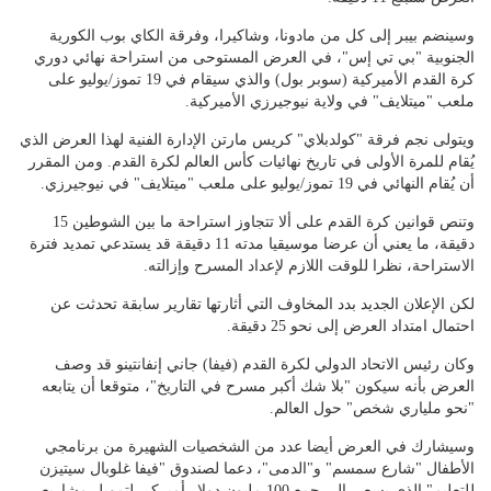
وسينضم بيبر إلى كل من مادونا، وشاكيرا، وفرقة الكاي بوب الكورية
الجنوبية "بي تي إس"، في العرض المستوحى من استراحة نهائي دوري
كرة القدم الأميركية (سوبر بول) والذي سيقام في 19 تموز/يوليو على
ملعب "ميتلايف" في ولاية نيوجيرزي الأميركية.
ويتولى نجم فرقة "كولدبلاي" كريس مارتن الإدارة الفنية لهذا العرض الذي
يُقام للمرة الأولى في تاريخ نهائيات كأس العالم لكرة القدم. ومن المقرر
أن يُقام النهائي في 19 تموز/يوليو على ملعب "ميتلايف" في نيوجيرزي.
وتنص قوانين كرة القدم على ألا تتجاوز استراحة ما بين الشوطين 15
دقيقة، ما يعني أن عرضا موسيقيا مدته 11 دقيقة قد يستدعي تمديد فترة
الاستراحة، نظرا للوقت اللازم لإعداد المسرح وإزالته.
لكن الإعلان الجديد بدد المخاوف التي أثارتها تقارير سابقة تحدثت عن
احتمال امتداد العرض إلى نحو 25 دقيقة.
وكان رئيس الاتحاد الدولي لكرة القدم (فيفا) جاني إنفانتينو قد وصف
العرض بأنه سيكون "بلا شك أكبر مسرح في التاريخ"، متوقعا أن يتابعه
"نحو ملياري شخص" حول العالم.
وسيشارك في العرض أيضا عدد من الشخصيات الشهيرة من برنامجي
الأطفال "شارع سمسم" و"الدمى"، دعما لصندوق "فيفا غلوبال سيتيزن
للتعليم" الذي يسعى إلى جمع 100 مليون دولار أميركي لتمويل مشاريع