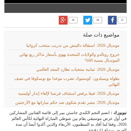
29
49
27
مواضيع ذات صلة
مونديال 2026: استقالة داليتش من تدريب منتخب كرواتيا
خروج رونالدو والولايات المتحدة يهوي بأسعار تذاكر ربع نهائي
المونديال بنسبة 60%
مونديال 2026: ثمانية منتخبات تطارد المجد العالمي
بطولة ويمبلدون: كوستيوك تضرب موعدا مع نوسكوفا في نصف
النهائي
مونديال 2026: فيفا يرفض استئناف فرنسا لإلغاء إنذار أوليسيه
مونديال 2026: مصر تقدم شكوى ضد حكم مباراتها مع الأرجنتين
نيويورك :
انضم النجم الكندي جاستن بيبر إلى قائمة الفنانين المشاركين
في أول عرض موسيقي يقام بين شوطي المباراة النهائية لكأس العالم
2026، وفقا لما أفاد به المنظمون، الأربعاء والذين أكدوا أيضا أن مدة
العرض ستبلغ 11 دقيقة.