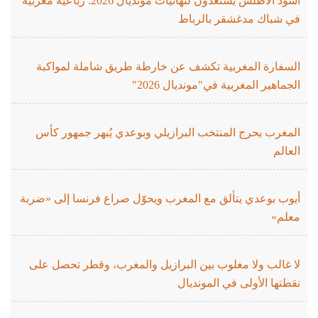
أسود الأطلس يستعدون لنهائيات مونديال 2026: رباعية مغربية
في شباك مدغشقر بالرباط
السفارة المغربية تكشف عن خارطة طريق شاملة لمواكبة
الجماهير المغربية في"مونديال 2026"
المغرب يحرج المنتخب البرازيلي وبوعدي يُبهر جمهور كأس
العالم
أيوب بوعدي يتألق مع المغرب ويحوّل صراع فرنسا إلى «ضربة
معلم»
لا غالب ولا مغلوب بين البرازيل والمغرب، وقطر تحصل على
نقطتها الأولى في المونديال