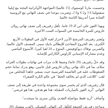
وحسمت مارتا كوستيوك (15 عالميا) المواجهة الأوكرانية البحتة مع إيلينا
سفيتولينا 6 3 و2 6 و6 2، وضربت موعدا في نصف النهائي مع الروسية
الشابة ميرا أندرييفا الثامنة عالميا.
وبهذا الفوز على ابن الـ 19 عاما، تأهل زفيريف إلى نصف نهائي رولان
غاروس للمرة الخامسة في السنوات الست الأخيرة.
ويُعتبر زفيريف المرشح الأبرز لاحراز لقبه الأول في البطولات الأربع
الكبرى، بعد الخروج المفاجئ للإيطالي يانيك سينر، المصنف الاول عالميا،
والصربي نوفاك ديوكوفيتش، المتوج بـ 24 لقبا كبيرا، الأسبوع الماضي
وعدم مشاركة الإسباني كارلوس ألكاراس للإصابة.
وقد حلّ زفيريف (29 عاما) وصيفا ثلاث مرات في نهائيات بطولات الغراند
سلام، بما في ذلك نهائي رولان غاروس قبل عامين، وهو يدرك تماما حجم
الضغوطات عليه في العاصمة الفرنسية حيث يسعى جاهدا للتخلص من
لقب "اللاعب الذي لم يحالفه الحظ" في عالم الكرة الصفراء.
قال زفيريف الذي لم يخسر سوى مجموعة واحدة في طريقه إلى نصف
النهائي "أريد الفوز بالمباريات المقبلة، هذا هو هدفي، هذا هو غرضي".
وأضاف "أريد فقط مواصلة التقدم، ولكن سنرى ما سيحدث".
ويواجه زفيريف الجمعة للتأهل إلى النهائي التشيكي ياكوب منشيك (20