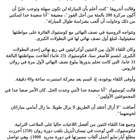
وقالت أندرييفا "كنت أعلم بأن المباراة لن تكون سهلة وتوجب عليّ أن
أكون مركزة 200 بالمئة من أجل الفوز"، مضيفة "أنا سعيدة جدا لتمكني
من ذلك وحاولت أن ألعب بشراسة طوال المباراة".
وتتواجه الروسية في نصف النهائي مع كوستيوك الفائزة على مواطنتها
سفيتولينا، لتبلغ أول نصف نهائي لها في البطولات الكبرى.
وكان اللقاء الأول بين لاعبتين أوكرانيتين في ربع نهائي إحدى البطولات
الكبرى. ابتسم للأصغر سنا، فكوستيوك (23 عاما) أطاحت بمواطنتها البالغة
31 عاما، التي كانت تحلم بدورها ببلوغ نصف النهائي لأول مرة في رولان
غاروس.
وأوفى اللقاء بوعوده، إذ حُسم بعد معركة استمرت ساعة و49 دقيقة.
قالت كوستيوك "أنا سعيدة جدا لأنني وجدت الحل. كان الأمر صعبا جدا في
المجموعتين الأوليين".
أضافت "لا أزال أعتقد أن الطريق لا يزال طويلا. ما زال أمامي مباراتان
لخوضهما".
وجمع هذا اللقاء اثنتين من أفضل اللاعبات حاليا على الملاعب الترابية.
فكوستيوك، التي تُوجت في نيسان/أبريل بلقب دورة روان (250) أحرزت
مطلع أيار/مايو أجمل ألقاب مسيرتها في دورة مدريد 1000). وهي تواصل