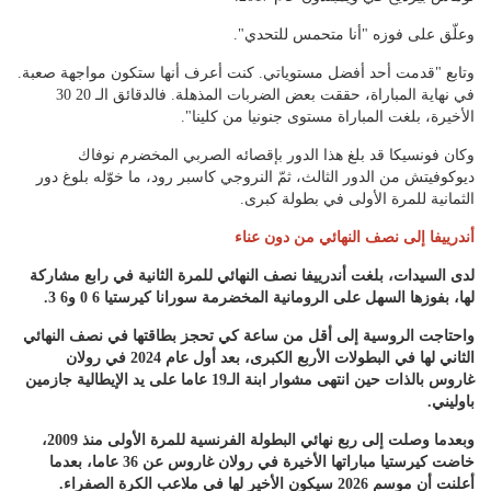
وعلّق على فوزه "أنا متحمس للتحدي".
وتابع "قدمت أحد أفضل مستوياتي. كنت أعرف أنها ستكون مواجهة صعبة.
في نهاية المباراة، حققت بعض الضربات المذهلة. فالدقائق الـ 20 30
الأخيرة، بلغت المباراة مستوى جنونيا من كلينا".
وكان فونسيكا قد بلغ هذا الدور بإقصائه الصربي المخضرم نوفاك
ديوكوفيتش من الدور الثالث، ثمّ النروجي كاسبر رود، ما خوّله بلوغ دور
الثمانية للمرة الأولى في بطولة كبرى.
أندرييفا إلى نصف النهائي من دون عناء
لدى السيدات، بلغت أندرييفا نصف النهائي للمرة الثانية في رابع مشاركة
لها، بفوزها السهل على الرومانية المخضرمة سورانا كيرستيا 6 0 و6 3.
واحتاجت الروسية إلى أقل من ساعة كي تحجز بطاقتها في نصف النهائي
الثاني لها في البطولات الأربع الكبرى، بعد أول عام 2024 في رولان
غاروس بالذات حين انتهى مشوار ابنة الـ19 عاما على يد الإيطالية جازمين
باوليني.
وبعدما وصلت إلى ربع نهائي البطولة الفرنسية للمرة الأولى منذ 2009،
خاضت كيرستيا مباراتها الأخيرة في رولان غاروس عن 36 عاما، بعدما
أعلنت أن موسم 2026 سيكون الأخير لها في ملاعب الكرة الصفراء.