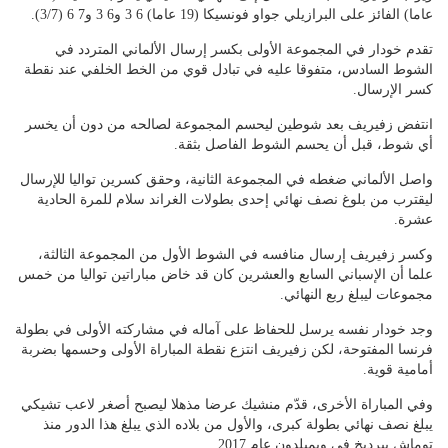
عاما) الفائز على البرازيلي جواو فونسيكا (19 عاما) 6 3 و6 3 و7 6 (3/7).
تقدم خودار في المجموعة الأولى بكسر إرسال الألماني المتردد في
الشوط السادس، متفوقا عليه في تبادل قوي من الخط الخلفي عند نقطة
كسر الإرسال.
انتفض زفيريف بعد شوطين ليحسم المجموعة لصالحه من دون أن يخسر
أي شوط، قبل أن يحسم الشوط الفاصل بثقة.
واصل الألماني ضغطه في المجموعة الثانية، وحقق كسرين تواليا للإرسال
ليقترب من بلوغ نصف نهائي إحدى بطولات الغراند سلام للمرة الحادية
عشرة.
وكسر زفيريف إرسال منافسه في الشوط الأول من المجموعة الثالثة،
علما أن الإسباني السابع والعشرين كان قد خاض مباراتين تواليا من خمس
مجموعات ليبلغ ربع النهائي.
وجد خودار نفسه يرسل للحفاظ على آماله في مشاركته الأولى في بطولة
فرنسا المفتوحة، لكن زفيريف انتزع نقطة المباراة الأولى وحسمها بضربة
أمامية قوية.
وفي المباراة الأخرى، قدّم منشيك عرضا مذهلا ليصبح أصغر لاعب تشيكي
يبلغ نصف نهائي بطولة كبرى، والأول من بلاده الذي يبلغ هذا الدور منذ
توماش بيرديخ في ويمبلدون عام 2017.