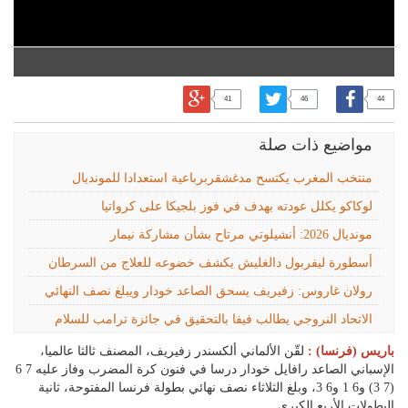
41
46
44
مواضيع ذات صلة
منتخب المغرب يكتسح مدغشقربرباعية استعدادا للمونديال
لوكاكو يكلل عودته بهدف في فوز بلجيكا على كرواتيا
مونديال 2026: أنشيلوتي مرتاح بشأن مشاركة نيمار
أسطورة ليفربول دالغليش يكشف خضوعه للعلاج من السرطان
رولان غاروس: زفيريف يسحق الصاعد خودار ويبلغ نصف النهائي
الاتحاد النروجي يطالب فيفا بالتحقيق في جائزة ترامب للسلام
باريس (فرنسا) :
لقّن الألماني ألكسندر زفيريف، المصنف ثالثا عالميا،
الإسباني الصاعد رافايل خودار درسا في فنون كرة المضرب وفاز عليه 7 6
(7 3) و6 1 و6 3، وبلغ الثلاثاء نصف نهائي بطولة فرنسا المفتوحة، ثانية
البطولات الأربع الكبرى.