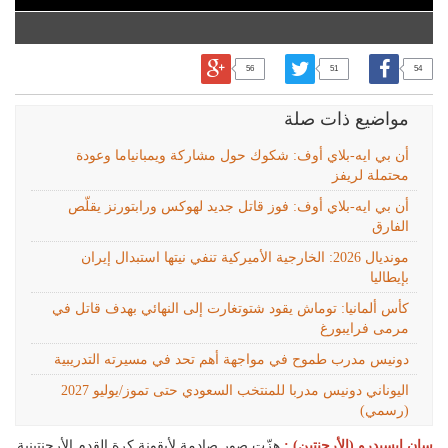
56
51
54
مواضيع ذات صلة
أن بي ايه-بلاي أوف: شكوك حول مشاركة ويمبانياما وعودة
محتملة لريفز
أن بي ايه-بلاي أوف: فوز قاتل جديد لهوكس ورابتورنز يقلّص
الفارق
مونديال 2026: الخارجية الأميركية تنفي نيتها استبدال إيران
بإيطاليا
كأس ألمانيا: توماش يقود شتوتغارت إلى النهائي بهدف قاتل في
مرمى فرايبورغ
دونيس مدرب طموح في مواجهة أهم تحد في مسيرته التدريبية
اليوناني دونيس مدربا للمنتخب السعودي حتى تموز/يوليو 2027
(رسمي)
سان إيسيدرو (الأرجنتين) :
هزّت صور صادمة لأيقونة كرة القدم الأرجنتينية