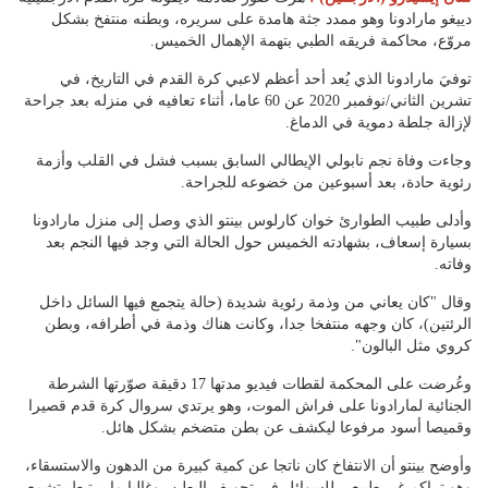
دييغو مارادونا وهو ممدد جثة هامدة على سريره، وبطنه منتفخ بشكل
مروّع، محاكمة فريقه الطبي بتهمة الإهمال الخميس.
توفيَ مارادونا الذي يُعد أحد أعظم لاعبي كرة القدم في التاريخ، في
تشرين الثاني/نوفمبر 2020 عن 60 عاما، أثناء تعافيه في منزله بعد جراحة
لإزالة جلطة دموية في الدماغ.
وجاءت وفاة نجم نابولي الإيطالي السابق بسبب فشل في القلب وأزمة
رئوية حادة، بعد أسبوعين من خضوعه للجراحة.
وأدلى طبيب الطوارئ خوان كارلوس بينتو الذي وصل إلى منزل مارادونا
بسيارة إسعاف، بشهادته الخميس حول الحالة التي وجد فيها النجم بعد
وفاته.
وقال "كان يعاني من وذمة رئوية شديدة (حالة يتجمع فيها السائل داخل
الرئتين)، كان وجهه منتفخا جدا، وكانت هناك وذمة في أطرافه، وبطن
كروي مثل البالون".
وعُرضت على المحكمة لقطات فيديو مدتها 17 دقيقة صوّرتها الشرطة
الجنائية لمارادونا على فراش الموت، وهو يرتدي سروال كرة قدم قصيرا
وقميصا أسود مرفوعا ليكشف عن بطن متضخم بشكل هائل.
وأوضح بينتو أن الانتفاخ كان ناتجا عن كمية كبيرة من الدهون والاستسقاء،
وهو تراكم غير طبيعي للسوائل في تجويف البطن، وغالبا ما يرتبط بتشمع