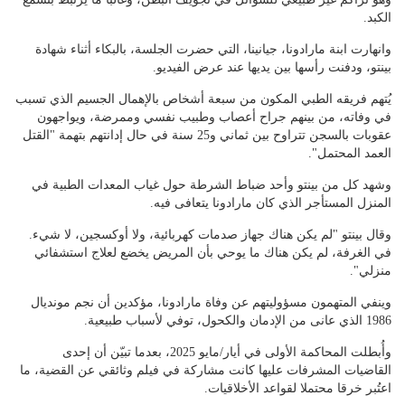
الكبد.
وانهارت ابنة مارادونا، جيانينا، التي حضرت الجلسة، بالبكاء أثناء شهادة
بينتو، ودفنت رأسها بين يديها عند عرض الفيديو.
يُتهم فريقه الطبي المكون من سبعة أشخاص بالإهمال الجسيم الذي تسبب
في وفاته، من بينهم جراح أعصاب وطبيب نفسي وممرضة، ويواجهون
عقوبات بالسجن تتراوح بين ثماني و25 سنة في حال إدانتهم بتهمة "القتل
العمد المحتمل".
وشهد كل من بينتو وأحد ضباط الشرطة حول غياب المعدات الطبية في
المنزل المستأجر الذي كان مارادونا يتعافى فيه.
وقال بينتو "لم يكن هناك جهاز صدمات كهربائية، ولا أوكسجين، لا شيء.
في الغرفة، لم يكن هناك ما يوحي بأن المريض يخضع لعلاج استشفائي
منزلي".
وينفي المتهمون مسؤوليتهم عن وفاة مارادونا، مؤكدين أن نجم مونديال
1986 الذي عانى من الإدمان والكحول، توفي لأسباب طبيعية.
وأُبطلت المحاكمة الأولى في أيار/مايو 2025، بعدما تبيّن أن إحدى
القاضيات المشرفات عليها كانت مشاركة في فيلم وثائقي عن القضية، ما
اعتُبر خرقا محتملا لقواعد الأخلاقيات.