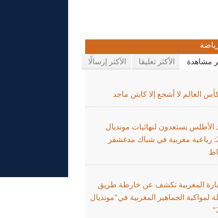
ياضة
ثر مشاهدة
الأكثر تعليقا
الأكثر إرسالًا
س العالم لا أشجع إلا كابتن ماجد
 الأطلس يستعدون لنهائيات مونديال
2026: رباعية مغربية في شباك مدغشقر
اط
ارة المغربية تكشف عن خارطة طريق
 لمواكبة الجماهير المغربية في"مونديال