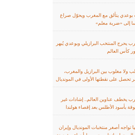
 بوعدي يتألق مع المغرب ويحوّل صراع
ا إلى «ضربة معلم»
ب يحرج المنتخب البرازيلي وبوعدي يُبهر
ر كأس العالم
لب ولا مغلوب بين البرازيل والمغرب،
 تحصل على نقطتها الأولى في المونديال
رب يخطف عناوين العالم.. إشادات غير
قة بأسود الأطلس بعد إقصاء هولندا
يا تواجه أصغر منتخبات المونديال وإيران