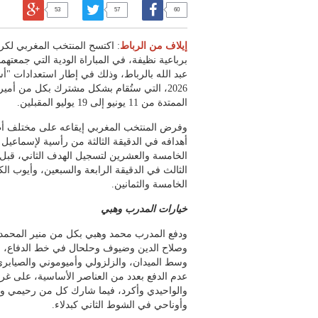
53
57
60
إيلاف من الرباط
: اكتسح المنتخب المغربي لكرة
برباعية نظيفة، في المباراة الودية التي جمعته
عبد الله بالرباط، وذلك في إطار استعدادات "أ
2026، التي ستُقام بشكل مشترك بكل من أمير
الممتدة من 11 يونيو إلى 19 يوليو المقبلين.
وفرض المنتخب المغربي إيقاعه على مختلف أطو
أهدافه في الدقيقة الثالثة من رأسية لإسماعيل 
الخامسة والعشرين لتسجيل الهدف الثاني، قب
الثالث في الدقيقة الرابعة والسبعين، وأيوب ال
الخامسة والثمانين.
خيارات المدرب وهبي
ودفع المدرب محمد وهبي بكل من منير المحم
وصلاح الدين وضيوف وحلحال في خط الدفاع، 
وسط الميدان، والزلزولي وأميوموني والصياب
عدم الدفع بعدد من العناصر الأساسية، على غرا
والواحيدي وأكرد، فيما شارك كل من رحيمي و
وأوناحي في الشوط الثاني كبدلاء.