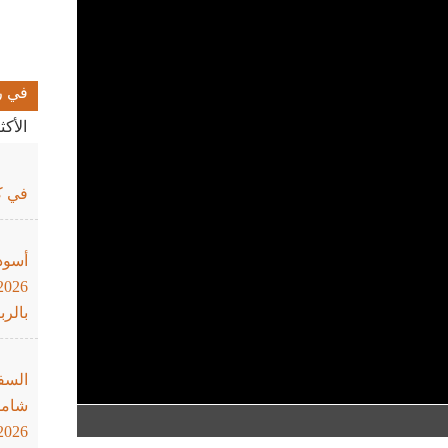
في ر
الأك
في كأ
أسود
بالرب
السف
شاملة
2026"