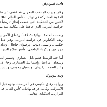
قائمة المونديال
وكان مدرب المنتخب المغربي قد كشف عن قائمة 
ا
لاعبين من التشكيلة التي حققت إنجازاً تاريخياً 
حراسة المرمى الذي حافظ على مكانته منذ مون
وضمت اللائحة النهائية 26 لاعباً
رضى التكناوتي في حراسة المرمى. وفي خط
حكيمي، وعيسى ديوب، ورضوان حلحال، وشادي 
مزراوي، وزكرياء الواحدي، وأنس صلاح الدين،
أما خط الوسط فضم نايل العيناوي، وسمير المو
وسفيان أمرابط، وإسماعيل الصيباري. وجاء في 
وعبد الصمد الزلزولي، وسفيان رحيمي، وياسين
ودية نيويورك
ويواجه رفاق حكيمي في آخر محك ودي، قبل انطل
الأميركية. وكانت قرعة نهائيات كأس العالم قد
البرازيل، اسكتلندا وهايتي.