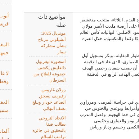
أيوب
مواضيع ذات
 القدم، الثلاثاء، منتخب مدغشقر
فرنس
صلة
ما على أرضية ملعب الأمير مولاي
سود الأطلس" لنهائيات كأس العالم
مونديال 2026:
كا وكندا والمكسيك، خلال الفترة
أنشيلوتي مرتاح
المغر
بشأن مشاركة
نيمار
جمهو
ار المقابلة، وبكر بتسجيل أول
أسطورة ليفربول
الصيباري، الذي عاد في الدقيقة
دالغليش يكشف
ل أن يضيف سفيان رحيمي الهدف
لا غا
خضوعه للعلاج من
كعبي الهدف الرابع في الدقيقة
السرطان
وقطر
رولان غاروس:
زفيريف يسحق
المغ
دي في حراسة المرمى، ومزراوي
الصاعد خودار ويبلغ
وأمرابط وبوعدي والخنوس في
نصف النهائي
مسبو
ري في خط الهجوم. وفضل المدرب
الاتحاد النروجي
ر بونو والعيناوي وحكيمي
يطالب فيفا
الكعبي وجسيم ودباز ورياض
بالتحقيق في جائزة
ألمان
ترامب للسلام