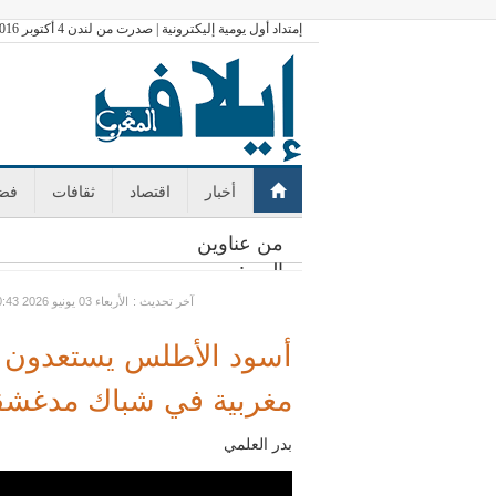
إمتداد أول يومية إليكترونية | صدرت من لندن 4 أكتوبر 2016
أخبار
اقتصاد
ثقافات
فضا
من عناوين
اليوم:
: آخر تحديث
GMT الأربعاء 03 يونيو 2026 10:43
مغربية في شباك مدغشقر
بدر العلمي