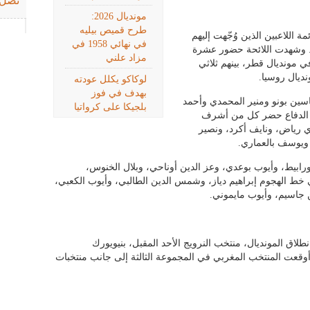
تصل 
مونديال 2026:
طرح قميص بيليه
اللاعبين الذين وُجّهت إليهم
في نهائي 1958 في
لدعوة للمشاركة في نهائيات كأس العالم 2026. وشهدت اللائحة حضور عشرة
مزاد علني
في مونديال قطر، بينهم ثلاثي
ديال روسيا.
لوكاكو يكلل عودته
بهدف في فوز
، ويتعلق الأمر بياسين بونو ومنير المحمدي وأحمد
بلجيكا على كرواتيا
 الدفاع حضر كل من أشرف
رياض، ونايف أكرد، ونصير
 ويوسف بالعماري.
رابيط، وأيوب بوعدي، وعز الدين أوناحي، وبلال الخنوس،
خط الهجوم إبراهيم دياز، وشمس الدين الطالبي، وأيوب الكعبي،
 جاسيم، وأيوب مايموني.
اق المونديال، منتخب النرويج الأحد المقبل، بنيويورك
 أوقعت المنتخب المغربي في المجموعة الثالثة إلى جانب منتخبات