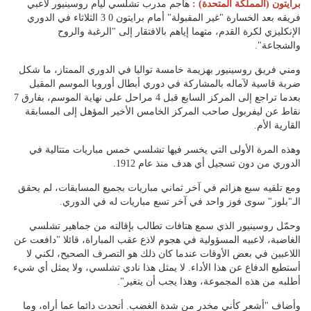
برايتون (المملكة المتحدة) :
هاجم مدرب تشلسي ليام روسينيور لاعبي
فريقه بعد الخسارة "غير المقبولة" أمام برايتون 0 3 الثلاثاء في الدوري
الإنكليزي لكرة القدم، متهما إياهم بالافتقار إلى "الرغبة والروح
والشجاعة".
ومني فريق روسينيور بهزيمة خامسة تواليا في الدوري الممتاز، ما شكل
ضربة قاسية لآماله بالمشاركة في دوري أبطال أوروبا الموسم المقبل
بعدما تراجع إلى المركز السابع قبل 4 مراحل على نهاية الموسم، بفارق 7
نقاط عن ليفربول صاحب المركز الخامس الأخير المؤهل إلى المسابقة
القارية الأم.
وهذه المرة الأولى التي يخسر فيها تشلسي خمس مباريات متتالية في
الدوري من دون تسجيل أي هدف منذ عام 1912.
ومع تلقيه سبع هزائم في آخر ثماني مباريات بجميع المسابقات، لم يحقق
الـ"بلوز" سوى فوز واحد في آخر تسع مباريات له في الدوري.
وحمّل روسينيور الذي سمع هتافات تطالب بإقالته من جماهير تشلسي
الغاضبة، لاعبيه المسؤولية في هجوم لاذع عقب المباراة، قائلا "دافعت عن
اللاعبين في بعض الأوقات عندما كان ذلك هو التصرف الصحيح، لكني لا
أستطيع الدفاع عن هذا الأداء. لا يمثل هذا نادي تشلسي، ولا يمثل أي شيء
أطلبه من هذه المجموعة، وهذا يجب أن يتغير".
وأضاف "أشعر كأني مخدر من شدة الغضب. أتحدث دائما عما أراه، وما