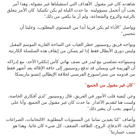
شاهدته كان غير مقبول. الأهداف التي استقبلناها غير مقبولة، وهذا أمر
يجب أن أتحمل مسؤوليته. ما حدث الليلة لم يكن تكتيكيا. كان الأمر يتعلق
بالرغبة والروح والشجاعة، ولم أر ما يكفي من ذلك".
وواصل "الأداء لم يكن قريبا أبدا من المستوى المطلوب، وعلينا أن
نتحسن".
ويواجه فريق روسينيور خطر الغياب عن الساحة القارية الموسم المقبل
وليس دوري الأبطال فقط إذا لم يتمكن من إيقاف هذه السلسلة الكارثية.
وسيتواجه تشلسي مع ليدز في نصف نهائي كأس إنكلترا الأحد، مع إدراكه
أن الهزيمة في ويمبلي قد تدفع روسينيور إلى حافة الإقالة بعد أشهر فقط
من قدومه من ستراسبورغ الفرنسي لخلافة الإيطالي إنتسو ماريسكا.
"كان غير مقبول من الجميع"
وعن كيفية قلب الأمور في الفريق، قال روسينيور "لدي أفكاري الخاصة،
ولست هنا لتقديم الأعذار. ما حدث كان غير مقبول من الجميع، وأنا على
رأسهم. يجب أن يتغير ذلك".
وأضاف "كنا بعيدين تماما عن المستويات المطلوبة. الالتحامات، الصراعات
الثنائية، الاندفاع، الروح، الطاقة، الشغف، كل شيء كان غائبا، وهذا هو
سبب خسارتنا".