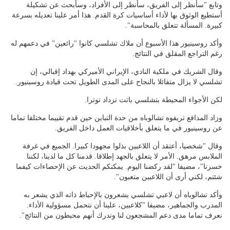
وتابع "سأنظر إلى الفريق، سأنظر إلى الأفراد، وسأبحث عن تشكيلة
أستطيع الوثوق بها لأداء أساسيات كرة القدم. هذا أمر علينا تعديله بسرعة
كبيرة. المسألة تتعلق بالمحاسبة".
وأكد روسينيور هذا الأسبوع أن ملاك تشلسي كانوا "رائعين" في دعمهم له
رغم التراجع المقلق في النتائج.
وقال الشريك في ملكية النادي، الإيراني الأميركي بهداد إقبالي، إن
تشلسي لا يزال متفائلا بالنجاح على المدى الطويل تحت قيادة روسينيور.
لكن الأجواء المحيطة بتشلسي باتت تزداد توترا.
وزاد المدافع تريفوه تشالوباه من حدة التباين حين قدم تقييما مختلفا تماما
عن روسينيور في ما يتعلق بأخلاقيات العمل داخل الفريق.
وقال "شخصيا، أعتقد أن اللاعبين بذلوا مجهودا كبيرا. الجميع في غرفة
الملابس مرهق. الأمر لا يتعلق بالجهد إطلاقا. قدمنا كل ما لدينا، لكننا
خسرنا"، مضيفا "لقد ركضنا اليوم. يمكنكم الحديث عن الإحصاءات كيفما
شئتم، لكني أرى أن اللاعبين متعبون".
وأكد تشالوباه أن لاعبي تشلسي يشعرون بالإحباط ذاته الذي يشعر به
المدرب والجماهير، مضيفا "كلاعبين، علينا أن نتحمل مسؤولية الأداء.
نعرف تماما مدى دعم المشجعون لنا وندرك أنهم محبطون من النتائج".