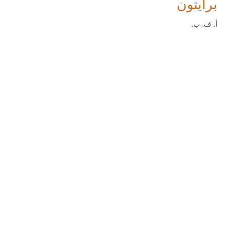
برايتون
أ. ف. ب.