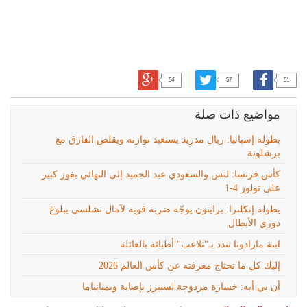
54
57
51
مواضيع ذات صلة
بطولة إسبانيا: ريال مدريد يستعيد توازنه ويقلص الفارق مع
برشلونة
كأس فرنسا: لنس والسعودي عبد الحميد إلى النهائي بفوز كبير
على تولوز 4-1
بطولة إنكلترا: برايتون يوجّه ضربة قوية لآمال تشلسي ببلوغ
دوري الأبطال
ابنة مارادونا تندد بـ"تلاعب" أطبائه بالعائلة
إليك كل ما تحتاج معرفته عن كأس العالم 2026
أن بي أيه: خسارة مزدوجة لسبيرز بإصابة ويمبانياما