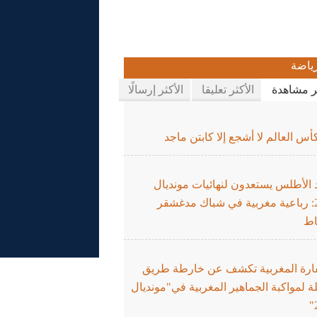
ياضة
ثر مشاهدة
الأكثر تعليقا
الأكثر إرسالًا
س العالم لا أشجع إلا كابتن ماجد
 الأطلس يستعدون لنهائيات مونديال
2026: رباعية مغربية في شباك مدغشقر
اط
ارة المغربية تكشف عن خارطة طريق
 لمواكبة الجماهير المغربية في"مونديال