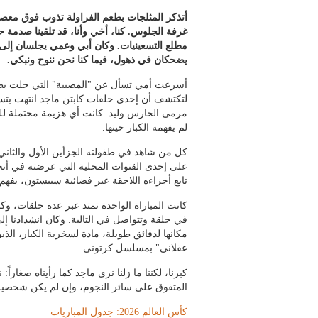
أتذكر المثلجات بطعم الفراولة تذوب فوق معص
غرفة الجلوس. كنا، أخي وأنا، قد تلقينا صدمة ح
مطلع التسعينيات. وكان أبي وعمي يجلسان إلى ج
يضحكان في ذهول، فيما كنا نحن ننوح ونبكي.
أسرعت أمي تسأل عن "المصيبة" التي حلت بطفلي
لتكتشف أن إحدى حلقات كابتن ماجد انتهت بتس
مرمى الحارس وليد. كانت أي هزيمة محتملة للكا
لم يفهمه الكبار حينها.
كل من شاهد في طفولته الجزأين الأول والثاني 
على إحدى القنوات المحلية التي عرضته في أنحا
تابع أجزاءه اللاحقة عبر فضائية سبيستون، يفهم 
كانت المباراة الواحدة تمتد عبر عدة حلقات، وكا
في حلقة وتتواصل في التالية. وكان انشدادنا إ
مكانها لدقائق طويلة، مادة لسخرية الكبار، الذين 
عقلاني" بمسلسل كرتوني.
كبرنا، لكننا ما زلنا نرى ماجد كما رأيناه صغاراً:
المتفوق على سائر النجوم، وإن لم يكن شخصية
كأس العالم 2026: جدول المباريات