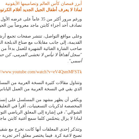
أبرز قمصان كأس العالم وتصاميمها الأيقونية
لماذا لا يعرف أطفال الجيل الجديد أفلام الكرتو
ورغم مرور أكثر من 35 عاماً على 
نصادف أحد أجزاء كابتن ماجد معروضاً بين الحي
وعلى مواقع التواصل، تنتشر صفحات تجمع أرشيف
القديمة، إلى جانب مقابلات مع صناع الدبلجة ا
صاحب الشارة الغنائية الشهيرة للعمل بدءاً من ال
"سجل أهدافاً لا تيأس لا تخشى المرمى، كن ح
أسمى".
s://www.youtube.com/watch?v=eV4QsmMFSTk
وتتناول مقالات كثيرة النسخة العربية من الم
الذي بقي في النسخة العربية من العمل اليابان
ويكفي أن يظهر مشهد من المسلسل على إنستغرا
المخصصة لذكريات التسعينيات، أقرأ في التعل
الشوالي"، في إشارة إلى المعلق الرياضي التونس
لماذا لا يزال يتحمّس كلما سمع أغنية كابتن ماجد
وتتذكر إحدى المعلقات أنها كانت تخرج مع شقيقات
تصبح لاعبة كرة. فيما يختصر معلق آخر تجربة 