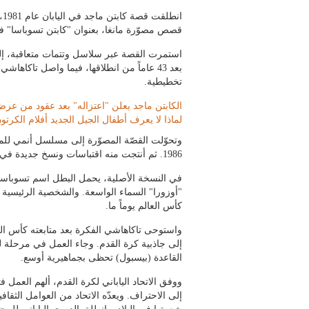
قصص مصوّرة مانغا، بعنوان "كابتن تسوباسا" ف
بعد 43 عاماً من انطلاقها، فيما واصل تا
تخطيطية.
الكابتن ماجد يعلن "اعتزاله" بعد عقود من عرض
لماذا لا يعرف أطفال الجيل الجديد أفلام الكرتو
1986. ثم أنتجت منه اقتباسات ونسخ جديدة في مراحل متفرقة، كان أحدثها بين عامي 2023 و2024.
في النسخة الأصلية، يحمل البطل اسم تسوباسا أو
"أوزورا" السماء الواسعة. والشخصية الرئيسية 
كأس العالم يوماً ما.
إلى جاذبية كرة القدم. وجاء العمل في مرحلة لم 
القاعدة (بيسبول) تحظى بجماهيرية أوسع.
ووفق الاتحاد الياباني لكرة القدم، ألهم العمل فت
إلى الاحتراف. ويعدّه الاتحاد من العوامل الث