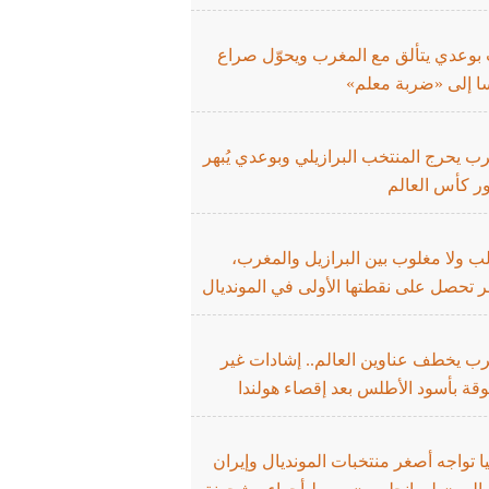
 بوعدي يتألق مع المغرب ويحوّل صراع
ا إلى «ضربة معلم»
ب يحرج المنتخب البرازيلي وبوعدي يُبهر
ر كأس العالم
لب ولا مغلوب بين البرازيل والمغرب،
 تحصل على نقطتها الأولى في المونديال
رب يخطف عناوين العالم.. إشادات غير
قة بأسود الأطلس بعد إقصاء هولندا
يا تواجه أصغر منتخبات المونديال وإيران