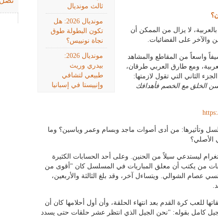
تصل 
ثالث مونديال
ن؟
مونديال 2026: هل
عرضه الأول بالعربية، لا يزال من الممكن أن
تكون البطولة طوق
ن والآخر على الفضائيات.
نجاة نونييس؟
مونديال 2026:
اً واسعاً من المقاطع والمشاهد
بيدري وريث
لعربية، ومع طارق العربي طرقان،
طبيعي لتشافي
جزء الثاني التي تقول لازمتها:
وإنييستا في إسبانيا
سن الخلق مع الخصم فأهدافك
http
سلسل وتأثيرها: من أدى أصوات ماجد وبسام وعمر وياسين؟ وما
ي الأصلي؟
م ليستدعي سيلاً من الحنين. وعلى أحد الحسابات الكثيرة
يقات من يكتب أن معلق المباريات في المسلسل كان "أقوى من
ي عصام الشوالي. ويتساءل آخر، وقد بلغ الثالثة والأربعين،
.
ها للعب كرة القدم بعد انتهاء الحلقة، وأن أول أحلامها كان أن
جيل كامل بقوله: "نحن الجيل الذي انتظر عشر حلقات حتى يسدد