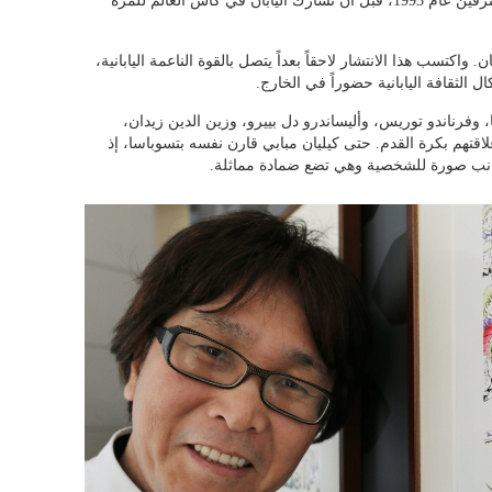
شعبيتها في البلاد. وانطلق الدوري الياباني للمحترفين عام 1993، قبل أن تشارك اليابان في كأس العالم للمرة
 واكتسب هذا الانتشار لاحقاً بعداً يتصل بالقوة الناعمة اليابانية،
ل الثقافة اليابانية حضوراً في الخارج.
، وفرناندو توريس، وأليساندرو دل بييرو، وزين الدين زيدان،
اقتهم بكرة القدم. حتى كيليان مبابي قارن نفسه بتسوباسا، إذ