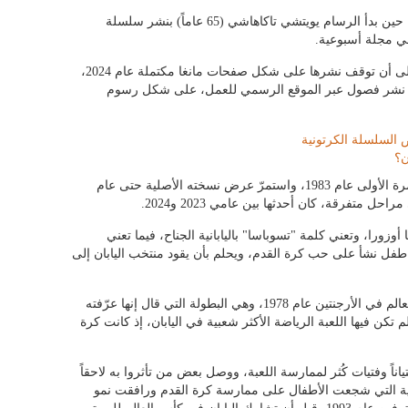
انطلقت قصة كابتن ماجد في اليابان عام 1981، حين بدأ الرسام يويتشي تاكاهاشي (65 عاماً) بنشر سلسلة
ي مجلة أسبوعية.
استمرت القصة عبر سلاسل وتتمات متعاقبة، إلى أن توقف نشرها على شكل صفحات مانغا مكتملة عام 2024،
كاهاشي نشر فصول عبر الموقع الرسمي للعمل، على شكل رسوم
 السلسلة الكرتونية
ن؟
وتحوّلت القصّة المصوّرة إلى مسلسل أنمي للمرة الأولى عام 1983، واستمرّ عرض نسخته الأصلية حتى عام
زورا، وتعني كلمة "تسوباسا" باليابانية الجناح، فيما تعني
طفل نشأ على حب كرة القدم، ويحلم بأن يقود منتخب اليابان إلى
واستوحى تاكاهاشي الفكرة بعد متابعته كأس العالم في الأرجنتين عام 1978، وهي البطولة التي قال إنها عرّفته
تكن فيها اللعبة الرياضة الأكثر شعبية في اليابان، إذ كانت كرة
ياناً وفتيات كُثر لممارسة اللعبة، ووصل بعض من تأثروا به لاحقاً
قافية التي شجعت الأطفال على ممارسة كرة القدم ورافقت نمو