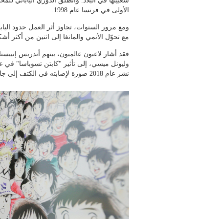
الأولى في فرنسا عام 1998.
ومع مرور السنوات، تجاوز أثر العمل حدود اليابان.
مع تحوّل الأنمي والمانغا إلى اثنين من أكثر أشكا
فقد أشار لاعبون عالميون، بينهم أندريس إنييستا
وليونل ميسي، إلى تأثير "كابتن تسوباسا" في عل
نشر عام 2018 صورة لإصابته في الكتف إلى جانب صورة للشخصية وهي تضع ضمادة مماثلة.