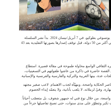
رسوم من سلسلة "كابتن تسوباسا" في محطة يوتسوغي بطوكيو، في 7 أبريل/نيسان 2024. بدأ نشر السلسلة
عام 1981، وتجاوزت مبيعاتها 90 مليون نسخة في أكثر من 50 دولة، قبل توقف إصدارها بصورتها التقليدية بعد 43
ثره الثقافي الواسع محاولة طموحة في مقالة قصيرة. استطاع
زال القصة حاضرة في ذاكرة من عاشوا طفولتهم في التسعينيات،
ت عدة، بينها العربية والتركية والفارسية والفرنسية والإسبانية.
اصر الحكاية واضحة، ومهيّأة لجذب الاهتمام: لاعب صغير مجتهد
رة، وفيّ لزملائه، لا يلعب بأنانية، ولا يتعمّد إيذاء الخصوم.
 واسعة، من خلال نوع فني له جمهور شغوف، بل متعصّب أحياناً:
ات تكبر وتتطوّر على مدى سنوات، حتى تصبح تفاصيلها جزءاً من