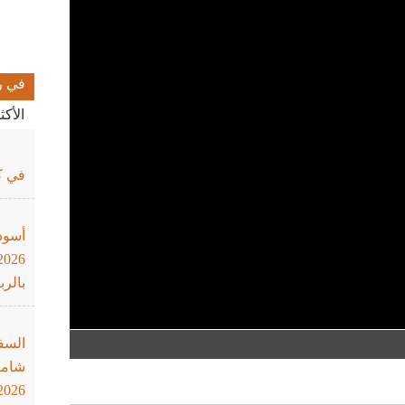
في ر
الأك
في كأ
أسود
بالرب
السف
شاملة
2026"