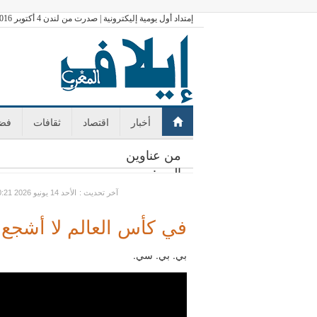
إمتداد أول يومية إليكترونية | صدرت من لندن 4 أكتوبر 2016
أخبار
اقتصاد
ثقافات
فضا
من عناوين
اليوم:
: آخر تحديث
GMT الأحد 14 يونيو 2026 10:21
في كأس العالم لا أشجع إ
بي. بي. سي.