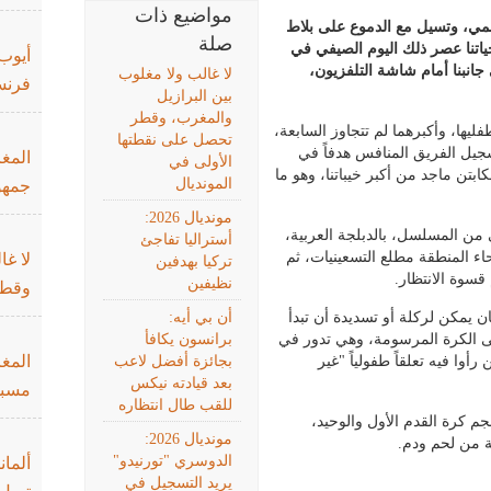
مواضيع ذات
مي، وتسيل مع الدموع على بلاط
صلة
ياتنا عصر ذلك اليوم الصيفي في
أيوب
انبنا أمام شاشة التلفزيون،
لا غالب ولا مغلوب
فرنس
بين البرازيل
والمغرب، وقطر
ها، وأكبرهما لم تتجاوز السابعة،
تحصل على نقطتها
جيل الفريق المنافس هدفاً في
المغر
الأولى في
بتن ماجد من أكبر خيباتنا، وهو ما
المونديال
جمهو
مونديال 2026:
من المسلسل، بالدبلجة العربية،
أستراليا تفاجئ
ء المنطقة مطلع التسعينيات، ثم
لا غا
تركيا بهدفين
قسوة الانتظار.
نظيفين
وقطر
ن يمكن لركلة أو تسديدة أن تبدأ
أن بي أيه:
لى الكرة المرسومة، وهي تدور في
برانسون يكافأ
المغ
رأوا فيه تعلقاً طفولياً "غير
بجائزة أفضل لاعب
بعد قيادته نيكس
مسبو
للقب طال انتظاره
 نجم كرة القدم الأول والوحيد،
مونديال 2026:
 من لحم ودم.
الدوسري "تورنيدو"
ألمان
يريد التسجيل في