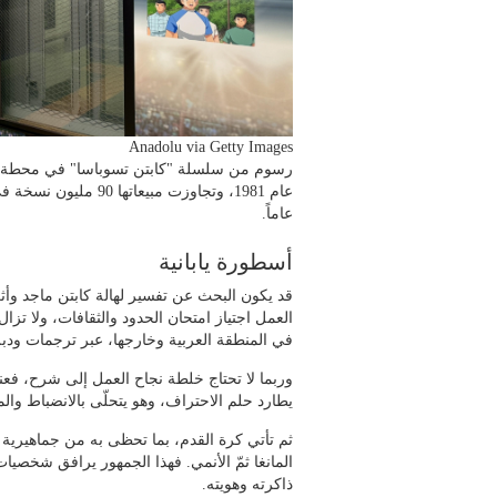
Anadolu via Getty Images
عاماً.
أسطورة يابانية
قد يكون البحث عن تفسير لهالة كابتن ماجد وأ
العمل اجتياز امتحان الحدود والثقافات، ولا ت
في المنطقة العربية وخارجها، عبر ترجمات ودبلجا
وربما لا تحتاج خلطة نجاح العمل إلى شرح، فعن
يطارد حلم الاحتراف، وهو يتحلّى بالانضباط والمها
ثم تأتي كرة القدم، بما تحظى به من جماهيرية
المانغا ثمّ الأنمي. فهذا الجمهور يرافق شخصي
ذاكرته وهويته.