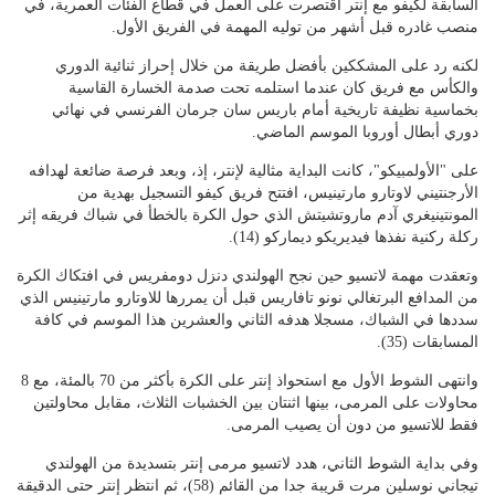
السابقة لكيفو مع إنتر اقتصرت على العمل في قطاع الفئات العمرية، في
منصب غادره قبل أشهر من توليه المهمة في الفريق الأول.
لكنه رد على المشككين بأفضل طريقة من خلال إحراز ثنائية الدوري
والكأس مع فريق كان عندما استلمه تحت صدمة الخسارة القاسية
بخماسية نظيفة تاريخية أمام باريس سان جرمان الفرنسي في نهائي
دوري أبطال أوروبا الموسم الماضي.
على "الأولمبيكو"، كانت البداية مثالية لإنتر، إذ، وبعد فرصة ضائعة لهدافه
الأرجنتيني لاوتارو مارتينيس، افتتح فريق كيفو التسجيل بهدية من
المونتينيغري آدم ماروتشيتش الذي حول الكرة بالخطأ في شباك فريقه إثر
ركلة ركنية نفذها فيديريكو ديماركو (14).
وتعقدت مهمة لاتسيو حين نجح الهولندي دنزل دومفريس في افتكاك الكرة
من المدافع البرتغالي نونو تافاريس قبل أن يمررها للاوتارو مارتينيس الذي
سددها في الشباك، مسجلا هدفه الثاني والعشرين هذا الموسم في كافة
المسابقات (35).
وانتهى الشوط الأول مع استحواذ إنتر على الكرة بأكثر من 70 بالمئة، مع 8
محاولات على المرمى، بينها اثنتان بين الخشبات الثلاث، مقابل محاولتين
فقط للاتسيو من دون أن يصيب المرمى.
وفي بداية الشوط الثاني، هدد لاتسيو مرمى إنتر بتسديدة من الهولندي
تيجاني نوسلين مرت قريبة جدا من القائم (58)، ثم انتظر إنتر حتى الدقيقة