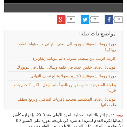
23
26
24
مواضيع ذات صلة
دورة روما: شفيونتيك ورود الى نصف النهائي وسفيتولينا تطيح
ريباكينا
كاريك قريب من منصب مدرب دائم ليونايتد (تقارير)
مونديال 2026: خفض جديد في كلفة وسائل النقل في نيويورك
دورة روما: شفيونتيك تكتسح بيغولا وتبلغ نصف النهائي
بطولة السعودية: خاب ظن رونالدو أمام الهلال.. لكن "الحلم بات
قريبا"
مونديال 2026: المكسيك تستعيد ذكريات الماضي وترفع سقف
طموحاتها
روما :
توج إنتر بالثنائية المحلية للمرة الأولى منذ 2010، بإحرازه كأس
إيطاليا لكرة القدم للمرة العاشرة في تاريخه بفوزه على لاتسيو 2 0
الأربعاء في النهائي على الملعب الأولمبي في العاصمة روما.