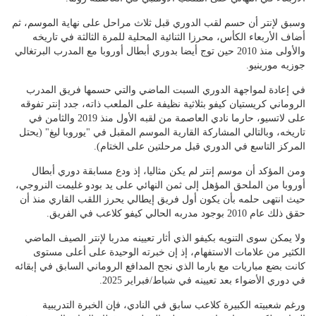
وسبق لإنتر أن حسم لقب الدوري قبل ثلاث مراحل على نهاية الموسم، ثم
أضاف الأربعاء الكأس، محرزا الثنائية المحلية للمرة الثالثة في تاريخه
والأولى منذ 2010 حين توج أيضا بدوري أبطال أوروبا مع المدرب البرتغالي
جوزيه مورينيو.
في إعادة لمواجهة الدوري السبت الماضي والتي حسمها فريق المدرب
الروماني كريستيان كيفو بثلاثية نظيفة على الملعب ذاته، جدد إنتر تفوقه
على لاتسيو، حارما نادي العاصمة من لقبه الأول منذ 2019 والثامن في
تاريخه، وبالتالي المشاركة القارية الموسم المقبل في "يوروبا ليغ" (يحتل
المركز التاسع في الدوري قبل مرحلتين على الختام).
ومن المؤكد أن موسم إنتر لم يكن مثاليا، إذ ودع مسابقة دوري أبطال
أوروبا من الملحق المؤهل إلى ثمن النهائي على يد بودو غليمت النروجي،
حيث انتهى حلمه بأن يكون أول فريق إيطالي يحرز اللقب القاري منذ أن
حقق ذلك عام 2010 بوجود مدربه الحالي كيفو كلاعب في الفريق.
ولا يمكن سوى التنويه بكيفو الذي أثار تعيينه مدربا لإنتر الصيف الماضي
الكثير من علامات الاستفهام، إذ إن خبرته الوحيدة على أعلى مستوى
كانت بضع مباريات مع بارما الذي نجح المدافع الروماني السابق في إبقائه
في دوري الأضواء بعد تعيينه في شباط/فبراير 2025.
ورغم شعبيته الكبيرة كلاعب سابق في النادي، فإن الخبرة التدريبية