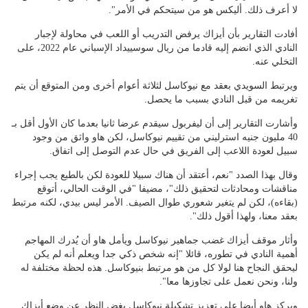
لا أعرف ذلك. أليكس هو من سيتحكم في الأمر".
أفادت التقارير بأن أيزاك يرفض التدريب أو اللعب في محاولة لإجبار
النادي الذي انضم إليه قادما من ريال سوسييداد الإسباني عام 2022، على
التخلي عنه.
ويرتبط السويدي بعقد مع نيوكاسل لثلاثة أعوام أخرى ومن المتوقع أن يتم
تغريمه من قبل النادي بسبب ما يحصل.
وأشارت التقارير إلى أن ليفربول سيقدم عرضا ثانيا بعدما كان الأول أقل بـ
40 مليون جنيه استرليني من تقييم نيوكاسل، لكن هاو واثق من وجود
سبيل لعودة اللاعب إلى الفريق في حال عدم التوصل إلى اتفاق.
وقال بهذا الصدد "نعم، أعتقد أن هناك سبيلا للعودة لكن بالطبع يجب إجراء
مناقشات ومحادثات لتحقيق ذلك"، مضيفا "في الوقت الحالي، أتوقع
(بقاءه)، لكن لم يتغير شعوري طوال الصيف. الأمر ليس بيدي، لكنه مرتبط
بعقد معنا، ولهذا أقول ذلك".
وأثار موقف أيزاك غضب جماهير نيوكاسل ويأمل هاو أن يُدرك المهاجم
أهمية النادي في تطوره، قائلا "إنه شخص ذكي جدا ويعلم أنه لم يكن
ليحقق النجاح هنا لولا كل من هو مرتبط بنيوكاسل. هذه لحظة مختلفة له
ولنا، ونحن نعمل على تجاوزها معا".
ويركز هاو أيضا على تعزيز تشكيلة نيوكاسل بغض النظر عن وضع أيزاك