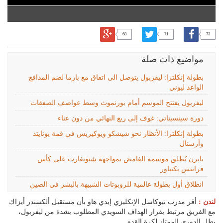
68
71
73
مواضيع ذات صلة
بطولة إنكلترا: ليفربول يتوصل الى اتفاق مع بارما لضم المدافع
الواعد ليوني
ليفربول يفتتح الموسم أمام بورنموث وسط عواصف الصفقات
دورة سينسيناتي: غوف إلى ربع النهائي من دون عناء
بطولة إنكلترا: الأنظار نحو شيشكو ويوكيريس في قمة يونايتد
وأرسنال
بايرن يُطلق موسمه الغامض بمواجهة شتوتغارت على كأس
فرانتس بكنباور
انطلاق أول بطولة عالمية للروبوتات الشبيهة بالبشر في الصين
لندن :
أقر مدرب نيوكاسل الإنكليزي إيدي هاو بأن مستقبل ألكسندر أيزاك
مع الفريق مرتبط بقرار الهداف السويدي المطلوب بشدة من ليفربول،
بطل الدوري الممتاز لكرة القدم.