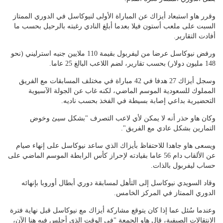
وقرر هاو استبعاد أيزاك عن المباراة الأولى لنيوكاسل في الدوري الممتاز
السبت على ملعب أستون فيلا بعدما أبلغ النادي رغبته بالرحيل بحسب ما
أفادت التقارير.
ورفض نيوكاسل عرضا من ليفربول بقيمة 110 ملايين جنيه استرليني (نحو
148 مليون دولار) بحسب تقارير، لضم اللاعب البالغ 25 عاما.
وسجل أيزاك 27 هدفا في 42 مباراة في مختلف المسابقات مع الفريق
المملوك للسعودية الموسم الماضي، لكنه غاب عن الجولة الآسيوية
التحضيرية بداعي إصابة بسيطة في الفخذ بحسب ناديه.
وكان هاو حذر أنه لا يمكن لأي لاعب التصرف "بشكل سيئ وخوض
التمارين بشكل عادي مع الفريق".
ويسعى هاو جاهدا للاحتفاظ بأيزاك الذي ساعد نيوكاسل على إنهاء صيام
عن الألقاب دام 56 عاما بقيادته لإحراز كأس الرابطة الموسم الماضي على
حساب ليفربول بالذات.
وقاد السويدي نيوكاسل إلى التأهل لمسابقة دوري أبطال أوروبا بإنهائه
الدوري الممتاز في المركز الخامس.
وعندما سُئل عما إذا كان يتوقع مشاركة أيزاك مع نيوكاسل قبل نهاية فترة
الانتقالات الصيفية، قال هاو الجمعة "في الوقت الذي أجلس فيه هنا الآن،