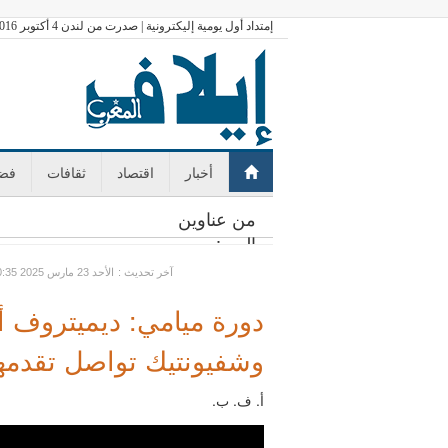
إمتداد أول يومية إليكترونية | صدرت من لندن 4 أكتوبر 2016
أخبار
اقتصاد
ثقافات
فضا
من عناوين
اليوم:
: آخر تحديث
GMT الأحد 23 مارس 2025 20:35
دورة ميامي: ديميتروف أو
وشفيونتيك تواصل تقدمه
أ. ف. ب.