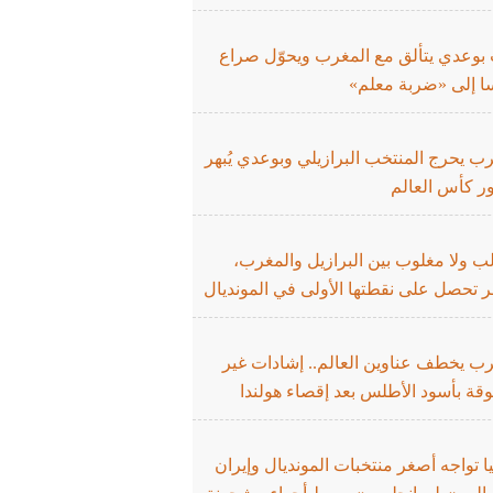
 بوعدي يتألق مع المغرب ويحوّل صراع
ا إلى «ضربة معلم»
ب يحرج المنتخب البرازيلي وبوعدي يُبهر
ر كأس العالم
لب ولا مغلوب بين البرازيل والمغرب،
 تحصل على نقطتها الأولى في المونديال
رب يخطف عناوين العالم.. إشادات غير
قة بأسود الأطلس بعد إقصاء هولندا
يا تواجه أصغر منتخبات المونديال وإيران