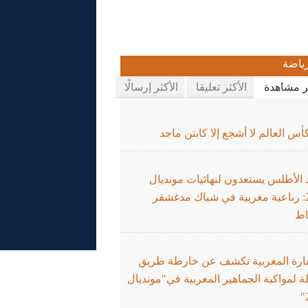
ياضة
ثر مشاهدة
الأكثر تعليقا
الأكثر إرسالًا
س العالم لا أشجع إلا كابتن ماجد
 الأطلس يستعدون لنهائيات مونديال
2026: رباعية مغربية في شباك مدغشقر
اط
ارة المغربية تكشف عن خارطة طريق
 لمواكبة الجماهير المغربية في"مونديال