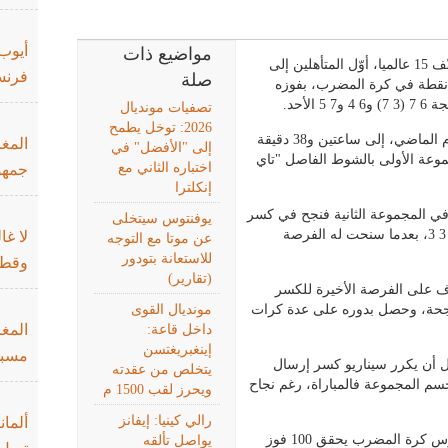
أيوب
مواضيع ذات
بات البلغاري غريغور ديميتروف، المصنّف 15 عالميا، أوّل المتأهلين إلى
فرنس
صلة
ف نقطة في كرة المضرب، بفوزه
تصفيات مونديال
2026: توخل يطمح
واحتاج ديميتروف (33 عاما)، وصيف البطل العام الماضي، إلى ساعتين و38 دقيقة
المغر
إلى "الأفضل" في
موعة الأولى بالشوط الفاصل "تاي
اختباره الثاني مع
جمهو
إنكلترا
 في المجموعة الثانية فنجح في كسر
يوفنتوس سيتخلى
إرسال منافسه بعدما كان التعادل سيّد الموقف 3 3، بعدما سنحت له الفرصة
لا غا
عن موتا مع التوجه
للاستعانة بتودور
وقطر
(تقارير)
ف على الفرصة الأخيرة للكسر
أن الروسي سدد 3 ارسالات ناجحة، وحصل بدوره على عدة كرات
مونديال القوى
المغ
داخل قاعة:
إينغبريغتسن
مسبو
بل أن يكرر سيناريو كسر إرسال
يتخلص من عقدته
 يفوز بارساله ويحسم المجموعة فالمباراة، رغم نجاح
ويحرز لقب 1500 م
رالي كينيا: إيفانز
ألمان
قال ديميتروف الذي بات رابع لاعب ما زال يمارس كرة المضرب يحقق 100 فوز
يواصل تألقه