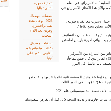
تصل 
صلبة "إنه لأمر رائع. في العام
بتحقيقه فوزه
1 فوز داخل الصالات، والآن هذا الانجاز. الأمر رائع في
الثاني تواليا
تصفيات مونديال
2026: توخل يجدد
يدا، ونتدرب معا لفترة طويلة،
ثقته براشفورد
الأمر يتعلق ببضع نقاط".
وفودن بعد الاداء
وتقدّم ديميتروف على منافسه في المواجهات بينهما بنتيجة 5 1، علما أن خاتشانوف
المخيب
 ربع النهائي لدورة باريس لماسترز
تصفيات مونديال
2026: أوباميانغ يقود
الغابون للفوز على
ز من المباراة بين الأميركي
كينيا
براندون ناكاشيما (32) والبلجيكي دافيد غوفان (55) الفائز لذي كان حقق مفاجأة
نف ثالثا عالميا، في الدور
دية إيغا شفيونتيك المصنفة ثانية عالميا تقدمها وبلغت ثمن
ألف نقطة منذ سينسيناتي عام 2021.
تقدمت البولندية 5 2 في المجموعة الأولى، إلّا أن ميرتنز قاومت وعدلت النتيجة 5 5، قبل أن تفرض شفيونتيك