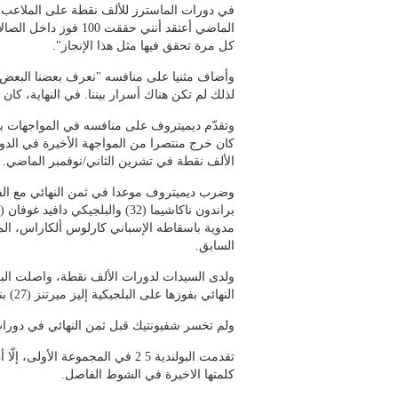
في دورات الماسترز للألف نقطة على الملاعب ال
الماضي أعتقد أنني حققت 00
كل مرة تحقق فيها مثل هذا الإنجاز".
وأضاف مثنيا على منافسه "نعرف بعضنا البعض ج
لذلك لم تكن هناك أسرار بيننا. في النهاية، كان 
كان خرج منتصرا من المواجهة الأخيرة في الدور
الألف نقطة في تشرين الثاني/نوفمبر الماضي.
وضرب ديميتروف موعدا في ثمن النهائي مع الفائ
مدوية باسقاطه الإسباني كارلوس ألكاراس، المص
السابق.
ولدى السيدات لدورات الألف نقطة، واصلت البولن
النهائي بفوزها على البلجيكية إليز ميرتنز (27) بنتيجة 7 6 (7 2) و6 1 في الدور الثالث.
ولم تخسر شفيونتيك قبل ثمن النهائي في دورات ال
كلمتها الاخيرة في الشوط الفاصل.