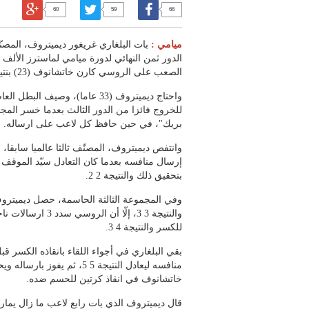
60
59
66
ميامي :
الدور ثمن النهائي لدورة ميامي لماسترز الأل
الصعب على الروسي كارن خاتشانوف (23) بنتيجة 6 7 (3 7) و6 4 و7 5 الأحد.
للخروج فائزا من الدور الثالث بعدما خسر المج
بريك"، في حين حافظ كل لاعب على ارساله.
وانتفص ديميتروف، المصنّف ثالثا عالميا سابقا،
بتحقيق ذلك والنتيجة 2 2.
وفي المجموعة الثالثة الحاسمة، حصل ديميترو
والنتيجة 3 3، إلّا 
للكسر والنتيجة 4 3.
بقي البلغاري في أجواء اللقاء بانقاذه الكسر ق
منافسه ليعادل النتيجة 5 5، ثم
خاتشانوف في انقاذ كرتين للحسم ضده.