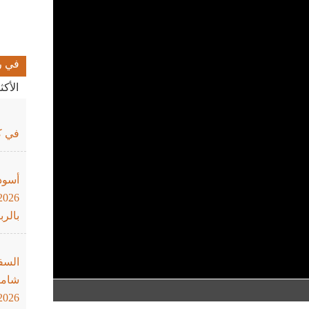
في ر
الأك
في كأ
أسود
بالرب
السف
شاملة
2026"