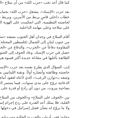
كما قال أحد نخب «حزب الله» من أن سلاح «ال
بعد حرب «الإسناد»، ينشغل «حزب الله» بحماية أ
خطاب داخلي قاسٍ يربط بين الأمرين، ويربط حماي
لحاضنته التنظيمية، التي انعكست على الهوية ا
على سلاحه وعلى مهامه الداخلية.
أقام السلاح في وجدان أهل الجنوب بصفته «سلا
من جنوب لبنان إلى الشمال (فلسطين المحتلة)»،
المقاومة دفاعاً عن «الحزب»، والدفاع عن «ال
حصل في حرب الإسناد، وعاد الخوف إلى الجنوب 
الطائفة بأغلبها في معادلة جديدة أكثر قسوة ه
إذن، السؤال الذي يطرح نفسه بعد حرب «الإسن
حاضنته وطائفته وأنصاره أولاً، وبقية اللبنانيي
وصفه بـ«توازن الرعب»، الذي ادّعاه لعقود أمام
الدعائية تروّج على مدى سنوات، فيما يستمر الع
بضاحية بيروت، من دون أي رادع أو قدرة على إ
بين «الخوف على السلاح» و«الخوف من السلاح»،
الغلبة، فلا يملك أحد القدرة على ردع إجرام إسرا
ولا ما يروّج له بشأن فشل إسرائيل في دخولها الب
وعليه؛ ففي أدبيات «الحزب» الحالية وسردياته ا