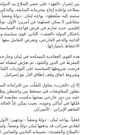
بين إصرار «العهد» على حصر السلاح بيد الدول
بسلاحه وإعادة إنتاج محرماته السابقة، والتذكير ب
ستمتد إليه ستُقطع»، يواجِه لبنان - دولةً وشعباً و
متقابلين لا يمكن فصلهما عن أمرين؛ الأول: تو
إقليمي جديد صارم في فرض قواعده السياسية وا
باحتكار الدولة «العنف». الثاني: قوى سياسية و
الذاتية والدعم الخارجي، وتفرض التعامل معها ك
الاحتفاظ بامتيازاتها.
هذه القوى العقائدية المسلحة في لبنان وخارجه،
المفرط في الدور والنفوذ، ثم تعرّض لمقتلة عس
فرضت شروطها السياسية على التوازنات اللبناني
وشروط اتفاق وقف إطلاق النار مع إسرائيل.
إلا إن «الحزب» يحاول التفلّت من التزاماته ال
بتطور المفاوضات في مسقط بين واشنطن وطهرا
عليه من دور خارجي يمنحها مكسب مقايضة الس
فلكها في أماكن وجوده، بحيث يمكن عَدُّ الحالة ال
التفاهم الإيراني - الأميركي.
فعلياً، يواجه لبنان - دولةً وشعباً - توجهين: ال
لتفادي ضرائب قد يدفعها لبنان دولةً وشعباً، و
«السلاح والعقيدة»، بحسبانه الحامي والضامن الوح