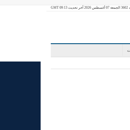
ديث GMT 09:13
ت