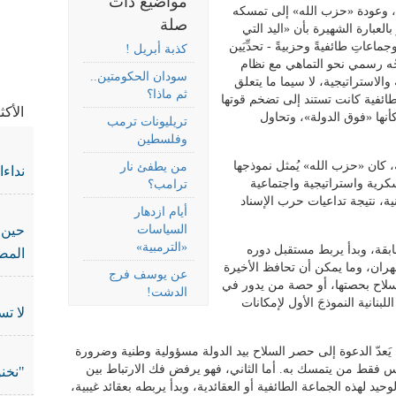
مواضيع ذات
ة، وعودة «حزب الله» إلى تمسكه
صلة
العبارة الشهيرة بأن «اليد التي
جماعاتِ طائفيةً وحزبيةً - تحدِّيَين
كذبة أبريل !
جّه رسمي نحو التماهي مع نظام
سودان الحكومتين..
في جر
لاستراتيجية، لا سيما ما يتعلق
ثم ماذا؟
طائفية كانت تستند إلى تضخم قوتها
الأك
أنها «فوق الدولة»، وتحاول
تريليونات ترمب
وفلسطين
 كان «حزب الله» يُمثل نموذجها
من يطفئ نار
نداء
كرية واستراتيجية واجتماعية
ترامب؟
ة، نتيجة تداعيات حرب الإسناد
أيام ازدهار
السياسات
حين 
«الترمبية»
سابقة، وبدأ يربط مستقبل دوره
المص
ن، وما يمكن أن تحافظ الأخيرة
عن يوسف فرج
لاح بحصتها، أو حصة من يدور في
الدشت!
لبنانية النموذجَ الأول لإمكانات
لا تس
أول يَعدّ الدعوة إلى حصر السلاح بيد الدولة مسؤولية وطنية وضرورة
ليس فقط من يتمسك به. أما الثاني، فهو يرفض فك الارتباط بين
"نخنو
يد لهذه الجماعة الطائفية أو العقائدية، وبدأ يربطه بعقائد غيبية،