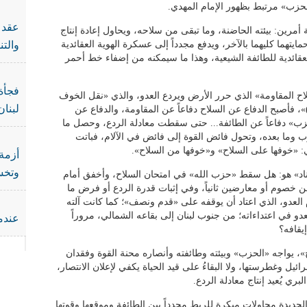
حزب» مرتبط بظهور الإمام المهدي.
عقد ا
مرين: بيئته الحاضنة، وما تبقى من سلاحه، ويحاول إعادة إنتاج
تهما كليهما بالآخر، ويدفع مجدداً إلى عسكرة الهوية العقائدية
والت
لعقائدية للطائفة الشيعية، وهذا ما سيمكنه من إضفاء خط أحمر
فجأة 
ح المقاومة» الذي حرر الأرض ويردع العدو، والذي «نقل الخوف
لبنان
 فأصبح الدفاع عن السلاح دفاعاً عن المقاومة، والدفاع عن
حزب» دفاعاً عن الطائفة... حتى سقطت معادلة الردع، وحصل ما
وما بعده، وتحول فائض القوة إلى فائض في الآلام، فباتت
ي: «خوفها على السلاح» و«خوفها من السلاح».
أزمة 
وتخس
اد» هو: هل سقط «حزب الله» في امتحان السلاح، وأخفق أمام
ن من خصوم أو معارضين ثانياً، وفي إثبات قدرة الردع أو فرض ما
 العدو، الذي اعتاد أن يوقفه على «قدم ونصف»؛ كما كانت آلته
دو في اعتداءاته؛ من جنوب لبنان إلى بقاعه الشمالي، مروراً
عندما
يقافه؟
 يواجه «الحزب» وبيئته وطائفته وأنصاره محنة القوة وفقدان
ئيل وغطرستها، ولا البقاءُ على قيد الحياة يكفي لإعلان الانتصار،
ري يُعيد إنتاج معادلة الردع.
لجديدة محاولات مبكرة للربط مجدداً بين الطائفة وموقعها وقوتها