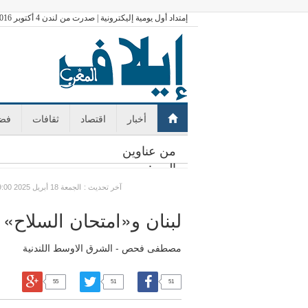
إمتداد أول يومية إليكترونية | صدرت من لندن 4 أكتوبر 2016
أخبار
اقتصاد
ثقافات
فضا
من عناوين
اليوم:
: آخر تحديث
GMT الجمعة 18 أبريل 2025 09:00
لبنان و«امتحان السلاح»
مصطفى فحص - الشرق الاوسط اللندنية
55
51
51