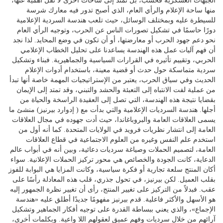
الجبهات العسكرية فحسب، بل تمتد إلى ساحات أخرى لا تقل أهمية عنها،
منها ساحة الإعلام والرأي العام، الذي أصبح تدور فيه معارك شرسة
للسيطرة عليه وبمختلف الوسائل، حيث تلعب هندسة السردية الإعلامية
دورًا حاسمًا في تشكيل تصورات الناس عن الحرب، وتوجيه الرأي العام
نحو دعم جهود الحرب أو معارضتها، أو أن تكون في وضع المحايد. لذا نجد
أن فهم آليات عمل هذه الهندسة يساعدنا على تحليل الخطاب الإعلامي
الحربي، وتقييم تأثيره في القرارات السياسية والجماهيرية. فبناء وتشكيل
سردية متماسكة حول حدث أو قضية معينة، باستخدام أدوات الإعلام
الحديث وفي سياق الحرب، يعتبر من الإستراتيجيات المهمة خاصة أنها تبدأ
من عملية لفت الانتباه إلى التعبئة والحشد والتبني، وقد تمتد إلى الإيمان
بقضايا نتيجة هذه الهندسة، التي تصل إلى العقيدة الراسخة والحياة من
أجلها. هندسة السرديات الإعلامية والتي بدأت مع ( إدوارد بيرنيز) منشئ ما
يسمى العلاقات العامة والبروباغاندا، حيث أدت جهوده في مجال العلاقات
العامة إلى انتشار نظريات فرويد في الولايات المتحدة. كما أنه أول من
استخدم علم النفس وغيره من العلوم الاجتماعية في قطاع العلاقات
العامة، لتصميم الحملات وصياغة سرديات دعائية، وبين أنه في أبواب عالم
الدعاية، كانت الجودة والخصائص هي محور تركيز الحملات الإعلانية. سواء
أكان المنتج سلعة تجارية أو فكرة سياسية، وكانت المزايا هي البوابة للفوز
بقلب العميل. لكن بيرنيز، في تحول جذري، قلب هذه المعادلة رأسًا على
عقب. فبدلاً من التركيز على تغيير المنتج، رأى أن تغيير نظرة الجمهور إليه
هو الأسهل والأكثر فاعلية. قدم بيرنيز مفهومًا جديدًا أطلق عليه «هندسة
الإجماع»، والذي يعني ببساطة القدرة على توجيه أفكار الجماهير وتشكيل
آرائهم من خلال سرديات وفهم عميق لعقولهم اللا واعية. وبكلمات أخرى،