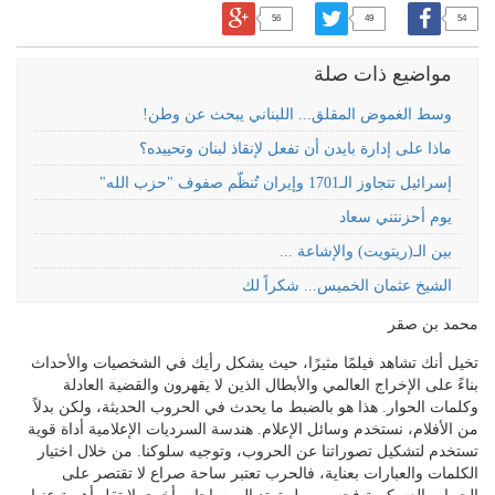
56
49
54
مواضيع ذات صلة
وسط الغموض المقلق... اللبناني يبحث عن وطن!
ماذا على إدارة بايدن أن تفعل لإنقاذ لبنان وتحييده؟
إسرائيل تتجاوز الـ1701 وإيران تُنظّم صفوف "حزب الله"
يوم أحزنتني سعاد
بين الـ(ريتويت) والإشاعة ...
الشيخ عثمان الخميس... شكراً لك
محمد بن صقر
تخيل أنك تشاهد فيلمًا مثيرًا، حيث يشكل رأيك في الشخصيات والأحداث
بناءً على الإخراج العالمي والأبطال الذين لا يقهرون والقضية العادلة
وكلمات الحوار. هذا هو بالضبط ما يحدث في الحروب الحديثة، ولكن بدلاً
من الأفلام، نستخدم وسائل الإعلام. هندسة السرديات الإعلامية أداة قوية
تستخدم لتشكيل تصوراتنا عن الحروب، وتوجيه سلوكنا. من خلال اختيار
الكلمات والعبارات بعناية، فالحرب تعتبر ساحة صراع لا تقتصر على