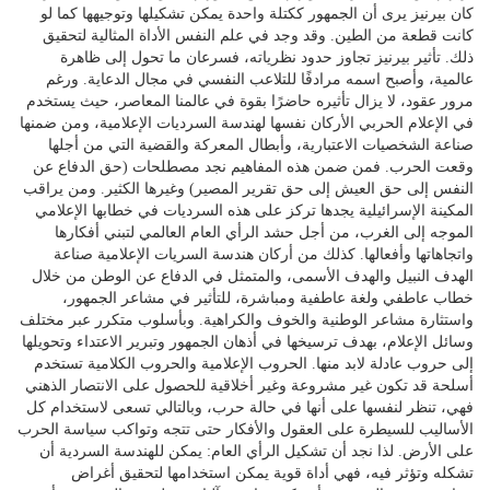
كان بيرنيز يرى أن الجمهور ككتلة واحدة يمكن تشكيلها وتوجيهها كما لو
كانت قطعة من الطين. وقد وجد في علم النفس الأداة المثالية لتحقيق
ذلك. تأثير بيرنيز تجاوز حدود نظرياته، فسرعان ما تحول إلى ظاهرة
عالمية، وأصبح اسمه مرادفًا للتلاعب النفسي في مجال الدعاية. ورغم
مرور عقود، لا يزال تأثيره حاضرًا بقوة في عالمنا المعاصر، حيث يستخدم
في الإعلام الحربي الأركان نفسها لهندسة السرديات الإعلامية، ومن ضمنها
صناعة الشخصيات الاعتبارية، وأبطال المعركة والقضية التي من أجلها
وقعت الحرب. فمن ضمن هذه المفاهيم نجد مصطلحات (حق الدفاع عن
النفس إلى حق العيش إلى حق تقرير المصير) وغيرها الكثير. ومن يراقب
المكينة الإسرائيلية يجدها تركز على هذه السرديات في خطابها الإعلامي
الموجه إلى الغرب، من أجل حشد الرأي العام العالمي لتبني أفكارها
واتجاهاتها وأفعالها. كذلك من أركان هندسة السريات الإعلامية صناعة
الهدف النبيل والهدف الأسمى، والمتمثل في الدفاع عن الوطن من خلال
خطاب عاطفي ولغة عاطفية ومباشرة، للتأثير في مشاعر الجمهور،
واستثارة مشاعر الوطنية والخوف والكراهية. وبأسلوب متكرر عبر مختلف
وسائل الإعلام، بهدف ترسيخها في أذهان الجمهور وتبرير الاعتداء وتحويلها
إلى حروب عادلة لابد منها. الحروب الإعلامية والحروب الكلامية تستخدم
أسلحة قد تكون غير مشروعة وغير أخلاقية للحصول على الانتصار الذهني
فهي، تنظر لنفسها على أنها في حالة حرب، وبالتالي تسعى لاستخدام كل
الأساليب للسيطرة على العقول والأفكار حتى تتجه وتواكب سياسة الحرب
على الأرض. لذا نجد أن تشكيل الرأي العام: يمكن للهندسة السردية أن
تشكله وتؤثر فيه، فهي أداة قوية يمكن استخدامها لتحقيق أغراض