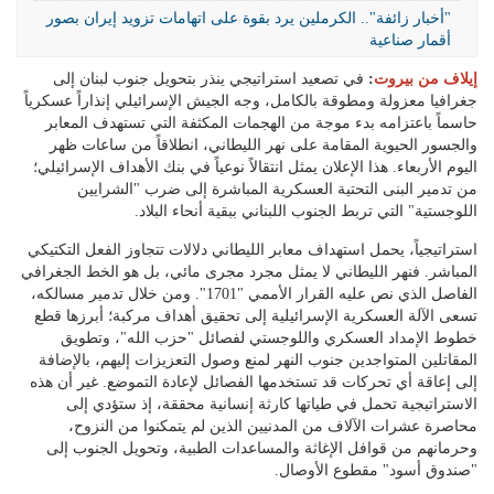
"أخبار زائفة".. الكرملين يرد بقوة على اتهامات تزويد إيران بصور
أقمار صناعية
إيلاف من بيروت
:
في تصعيد استراتيجي ينذر بتحويل جنوب لبنان إلى
جغرافيا معزولة ومطوقة بالكامل، وجه الجيش الإسرائيلي إنذاراً عسكرياً
حاسماً باعتزامه بدء موجة من الهجمات المكثفة التي تستهدف المعابر
والجسور الحيوية المقامة على نهر الليطاني، انطلاقاً من ساعات ظهر
اليوم الأربعاء. هذا الإعلان يمثل انتقالاً نوعياً في بنك الأهداف الإسرائيلي؛
من تدمير البنى التحتية العسكرية المباشرة إلى ضرب "الشرايين
اللوجستية" التي تربط الجنوب اللبناني ببقية أنحاء البلاد.
استراتيجياً، يحمل استهداف معابر الليطاني دلالات تتجاوز الفعل التكتيكي
المباشر. فنهر الليطاني لا يمثل مجرد مجرى مائي، بل هو الخط الجغرافي
الفاصل الذي نص عليه القرار الأممي "1701". ومن خلال تدمير مسالكه،
تسعى الآلة العسكرية الإسرائيلية إلى تحقيق أهداف مركبة؛ أبرزها قطع
خطوط الإمداد العسكري واللوجستي لفصائل "حزب الله"، وتطويق
المقاتلين المتواجدين جنوب النهر لمنع وصول التعزيزات إليهم، بالإضافة
إلى إعاقة أي تحركات قد تستخدمها الفصائل لإعادة التموضع. غير أن هذه
الاستراتيجية تحمل في طياتها كارثة إنسانية محققة، إذ ستؤدي إلى
محاصرة عشرات الآلاف من المدنيين الذين لم يتمكنوا من النزوح،
وحرمانهم من قوافل الإغاثة والمساعدات الطبية، وتحويل الجنوب إلى
"صندوق أسود" مقطوع الأوصال.