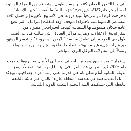
يأتي هذا التطور الخطير كتتويج لمسار طويل ومتصاعد من الصراع المفتوح.
فمنذ أواخر عام 2023، حين فتح "حزب الله" ما أسماه "جبهة الإسناد"،
تدحرجت كرة النار تدريجياً لتبلغ ذروتها في الأسابيع الأخيرة إثر فشل كافة
المساعي الدبلوماسية لاحتواء الموقف. وقد انتقلت إسرائيل، التي تضع
إعادة سكان مستوطناتها الشمالية كهدف استراتيجي معلن، من
استراتيجية "الاغتيالات وضرب مراكز القيادة" التي طالت قيادات الصف
الأول في الحزب، إلى تطبيق سياسة "الأرض المحروقة" والتدمير الممنهج
عبر غارات جوية غير مسبوقة شملت الضاحية الجنوبية لبيروت والبقاع،
وصولاً إلى محاولات التوغل البري المباشر.
إن قرار تدمير جسور ومعابر الليطاني يعيد إلى الأذهان سيناريوهات حرب
عام 2006، غير أنه يأتي هذه المرة في بيئة إقليمية أشد اشتعالاً، ليضع
الدولة اللبنانية أمام شلل تام في قدرتها على ربط أجزاء جغرافيتها، ويؤكد
أن تل أبيب ماضية في هندسة "منطقة عازلة" بالنار، غير عابئة بالكلفة
الباهظة التي ستتكبدها البنية التحتية المدنية للدولة اللبنانية.