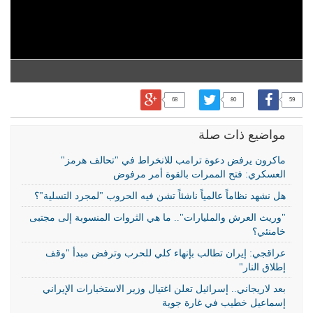
68
80
59
مواضيع ذات صلة
​​​​​​​ماكرون يرفض دعوة ترامب للانخراط في "تحالف هرمز"
العسكري: فتح الممرات بالقوة أمر مرفوض
هل نشهد نظاماً عالمياً ناشئاً تشن فيه الحروب "لمجرد التسلية"؟
"وريث العرش والمليارات".. ما هي الثروات المنسوبة إلى مجتبى
خامنئي؟
عراقجي: إيران تطالب بإنهاء كلي للحرب وترفض مبدأ "وقف
إطلاق النار"
بعد لاريجاني.. إسرائيل تعلن اغتيال وزير الاستخبارات الإيراني
إسماعيل خطيب في غارة جوية