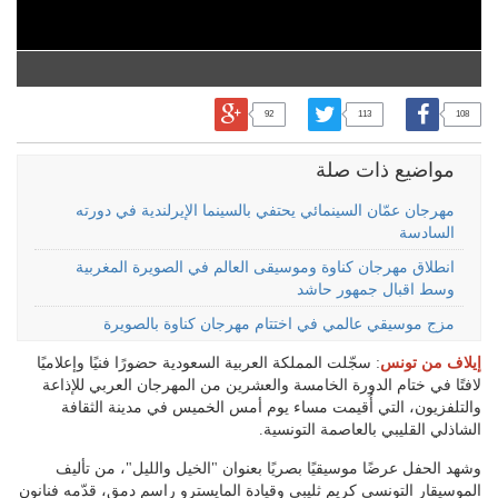
92
113
108
مواضيع ذات صلة
مهرجان عمّان السينمائي يحتفي بالسينما الإيرلندية في دورته
السادسة
انطلاق مهرجان كناوة وموسيقى العالم في الصويرة المغربية
وسط اقبال جمهور حاشد
مزج موسيقي عالمي في اختتام مهرجان كناوة بالصويرة
إيلاف من تونس
: سجّلت المملكة العربية السعودية حضورًا فنيًا وإعلاميًا
لافتًا في ختام الدورة الخامسة والعشرين من المهرجان العربي للإذاعة
والتلفزيون، التي أُقيمت مساء يوم أمس الخميس في مدينة الثقافة
الشاذلي القليبي بالعاصمة التونسية.
وشهد الحفل عرضًا موسيقيًا بصريًا بعنوان "الخيل والليل"، من تأليف
الموسيقار التونسي كريم ثليبي وقيادة المايسترو راسم دمق، قدّمه فنانون