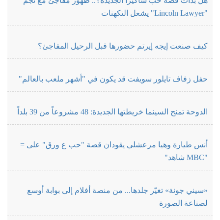
هل بدأت قصة حب شاكيرا الجديدة؟.. ظهور مفاجئ مع نجم
"Lincoln Lawyer" يشعل التكهنات
كيف صنعت إيجه إيرتم حضورها قبل الرحيل المفاجئ؟
حفل زفاف تايلور سويفت قد يكون في "أشهر ملعب بالعالم"
الدوحة تمنح السينما خريطتها الجديدة: 48 مشروعاً من 39 بلداً
أنس طيارة وهيا مرعشلي يقودان قصة "حب ع ورق" على =
"MBC شاهد"
«سيني جونة» تغيّر جلدها... من منصة أفلام إلى بوابة أوسع
لصناعة الصورة