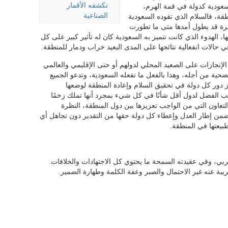
تكشفه الأقمار
عودية كدولة في قمة الهرم،
الصناعية
قة، فالسلام الذي تقوده السعودية
يرة قد يطول أمدها متى ما تطورت
لهدوء الذي كانت تتميز به السعودية كان له تأثير كبير على كل
 حالات انفعالية نتائجها على المدى البعيد خراب ودمار للمنطقة.
إنجازات على الصعيد المحلي لدولهم أو حتى الإقليمي والعالمي
تضحية من أجله، وهذا بالفعل ما تفعله السعودية، وتدعو الجميع
دور كل دولة في تحقيق السلام وإعادة المنطقة لوضعها
ب الفضل لدول أقل شأنًا في كل شيء بمجرد أنها تملك زخمًا
ح التعاون التي من الواجب تعزيزها بين دول المنطقة، النظرة
من إطار العدل وإعطاء كل دولة حقها من التقدير دون تجاهل أي
بيعتها في المنطقة.
ربي، وفي عقيدته السمحة ما يحتوي كل الاجتهادات والخلافات.
يبة عنه غير الاحتمال والصبر وعفة الكلمة وطهارة الضمير.