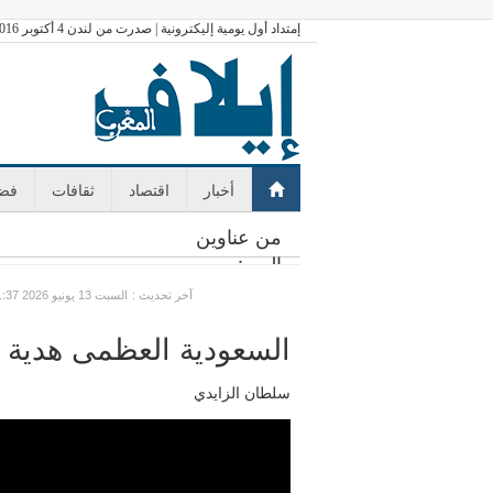
إمتداد أول يومية إليكترونية | صدرت من لندن 4 أكتوبر 2016
أخبار
اقتصاد
ثقافات
فضا
من عناوين
اليوم:
: آخر تحديث
GMT السبت 13 يونيو 2026 11:37
السعودية العظمى هدية 
سلطان الزايدي