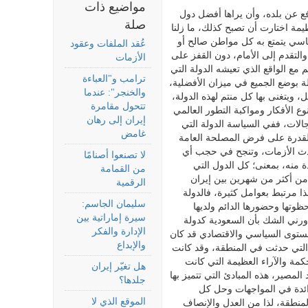
مواضيع ذات
 عن بلده، وأن يراها أفضل دول
صلة
ظيمة اختارت أن تصبح كذلك، ما زلنا
ساسي يتمتع به كل مواطن صالح أو
عُقد الملفات وعقود
والتقدم إلى الأمام، دون القفز على
الأزمات
مع الواقع الذي تعيشه الدولة التي
ترامب و"العباءة
لة بوضع الجميع في ميزان الأفضلية،
والخنجر": عندما
 ويتغنى بها كل منتم لهذه الدولة،
تتحول مقامرة
وع الأفكار ومواكبة التطور العالمي
إيران إلى رهان
الات، ففي السياسة الدولة التي
غامض
القدرة على فرض المصلحة العامة
تحدث الأزمات، وتنجح في حجب أي
لا تصنعوا أصنامًا
 منه، بمعنى؛ كل الدول التي
من القمامة
ن أكثر من شهرين بين إيران
الرقمية
 مرتبط بعوامل كثيرة، فالدولة
سليمان الجاسم:
 حظوتها وحضورها الدائم ولديها
سيرة إماراتية بين
ورني الشك بأن السعودية كدولة
الإدارة والفكر
مستوى السياسي والاقتصادي قد كان
والإبداع
ت التي حدثت في المنطقة، وقد كانت
حكمة والآراء العظيمة التي كانت
هل تغيّر إيران
لمصير، هذه المبادئ التي تتميز بها
جلدها؟
رائدة في المواجهات وحل كل
الموقع الذي لا
لمنطقة، لذا من العدل والإنصاف