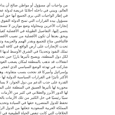
من واجبات أي مسؤول أو مواطن صالح أن يدافع
العالم، ويبني في داخله أحلامًا عريضة لدولة ع
في إطار الواجبات التي يرى الجميع أنها حق أ
مسؤول بيده القرارات التي تمنح الدولة التفوق 
إنجازات الآخرين ومحاولة وضع موازين لا تنسجم 
ينتمي إليها، التفاصيل الطويلة في الأفضلية كفي
ويحق بعدها أن تكون الأفضلية من نصيب الأفضل،
فالتنافس متاح للجميع وبقدر الهمم والعزيمة وتن
تحدث الإنجازات على أرض الواقع في كافة المج
تملك النفوذ وتحديدًا في الشرق الأوسط لديها 
لكل دول المنطقة، ويصبح تأثيرها بارزًا حين 
انفعالات قد تذهب بالمنطقة لمكان يصعب العودة
شاركت في تهدئة الوضع السياسي الذي انفجر م
وإسرائيل وأميركا قد نجحت بنسب متفاوتة، وهذا
الأكثر تأثيرًا في القرارات السياسية الدولية لها
القدرة على جذب الدعم من دول الجوار، لا يسا
محورية لها تأثيرها العميق في المنطقة على ال
لها الدور الأبرز والعقلاني في كثير من الأزما
سببًا رئيسيًا في حل الكثير من تلك الأزمات بال
تحفظ للدول المتضررة حقها في السيادة وتحديد ا
المملكة العربية السعودية جعلتها من الدول ال
الخلافات التي كانت تنغص الحياة الطبيعية في ا