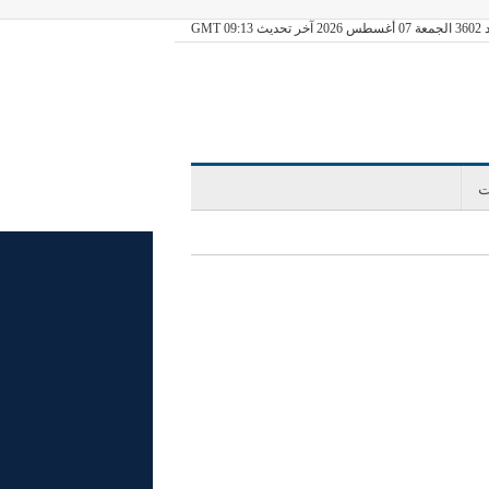
ديث GMT 09:13
ت