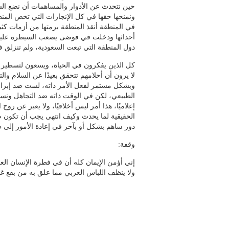
حين نتحدث عن الأدوار والمساهمات أن نضع الس
ونمنحها حقها في كل الإنجازات التي تخص المنط
في المنطقة أنقذ المنطقة برمتها من أزمات كث
أحداثها ودخلت في فوضى يصعب السيطرة عليها، ا
دول المنطقة التي تبعت السعودية، ولم تنزلق في
كل الذين يفكرون في الحياة، ويسعون لتسطير ال
لا يرون أن أحلامهم تتحقق بعيدًا عن السلام وال
وبشكل مستمر لفعل الأمر ذاته، لست ضد إبراز 
الطبيعي، لكن في الوقت ذاته ضد التجاهل ونس
إعلاميًا، هذا أمر ليس أخلاقيًا، ولا يعبر عن رو
الحقيقية لما يحدث وكيف انتهى يجب أن تكون ض
دور ساهم بشكل أو بآخر في إعادة الأمور إلى ط
وقفة:
إني أؤمن الإيمان كله أن في فطرة الإنسان الع
ولا ينظف اللباس العربي مما علق به من بقع غر