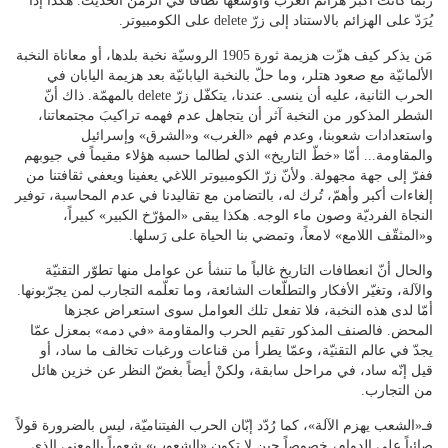
ربّما كانت أكبر هزائم العرب وأوسعها نطاقاً في الزمن الحديث. هكذا إذاً
يُرَدّ على الهزائم بالاستناد إلى زرّ delete على الكومبيوتر.
مَن يذكر كيف هزّت هزيمة ثورة 1905 الروسيّة نخبة بلدها، أو معاناة النخبة
الألمانيّة مع صعود هتلر، وما حلّ بالنخبة اليابانيّة بعد هزيمة اليابان في
الحرب الثانية، عليه أن ينسى. عندنا، يتكفّل زرّ delete بالمهمّة. ذاك أنّ
الشطر المذكور من النخبة آثر أن يتجاهل عدم فهمه تراكيبَ مجتمعاتنا،
واستعدادات شعوبنا، وعدم فهم «الغرب» و«الشرق» وإسرائيل
والمقاومة... أمّا «خطّ التاريخ» الذي لطالما حسبه هؤلاء مقيماً في جيوبهم
ففرّ إلى جهة مجهولة. ولأنّ زرّ الكومبيوتر اللاغي يعفينا ويعفي ثقافتنا من
إلغاءات أكبر وأهمّ، تُرك له، بالتضامن مع تقاليدنا في عدم المحاسبة، توفير
النجاة الفرديّة وصون ماء الوجه. هكذا يبقى «المؤرّخ الكبير» كبيراً،
و«المثقّف اللامع» لامعاً، وتمضي بنا الحياة على رَسلها.
والحال أنّ انعطافات التاريخ غالباً ما تنشأ عن عوامل منها تطوّر التقنيّة
والآلة، وتغيّر الأفكار والتطلّعات الشائعة، وما تعلّمه التجارب لمن يجرّبونها.
أمّا لدى هذه النخبة، فلا تفعل تلك العوامل سوى استعراض عجزها
المحض. فالصنف المذكور تقيم الحرب والمقاومة «في دمه» بمعزل عمّا
يجدّ في عالم التقنيّة، وعمّا يطرأ من قناعات ورغبات تخالف ما ساد، أو
قيل إنّه ساد، في مراحل سابقة، ولكنْ أيضاً بغضّ النظر عن خزين هائل
من التجارب.
فـ«الشعب يهزم الآلة»، كما رُدّد إبّان الحرب الفيتناميّة، ليس بالضرورة قولاً
صائباً على الدوام، خصوصاً حين لا تكون «الشعوب» شعوباً بالمعنى الذي