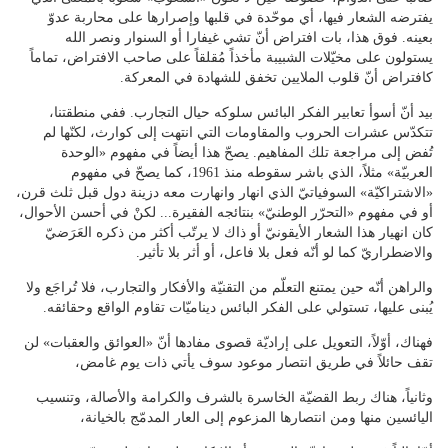
يفترضه الشعار فيها، أي موحّدة في قلبها وإصرارها على محاربة عدوّ
بعينه. فوق هذا، بات افتراض أنّ تشي غيفارا أو السنوار ونصر الله
يستولون على مخيّلات الشبيبة مأخذاً مُقلقاً على صاحب الافتراض، تماماً
كافتراض أنّ قلوب الملايين تخفق للشهادة في المعركة.
بيد أنّ أسوأ تعابير الفكر البائس سلوكه حيال التجارب. ففي منطقتنا،
تتكدّس عشرات الحروب والمقاومات التي انتهت إلى كوارث، لكنّها لم
تُفض إلى مراجعة تلك المفاهيم. يصحّ هذا أيضاً في مفهوم «الوحدة
العربيّة» مثلاً، الذي باشر سقوطه منذ 1961، كما يصحّ في مفهوم
«الاشتراكيّة» السوفياتيّ الذي انهار وانهارت معه دزينة دول قبل ثلث قرن،
أو في مفهوم «التحرّر الوطنيّ» بنتائجه الفقيرة... لكنْ في أحسن الأحوال،
كان انهيار هذا الشعار الأيقونيّ أو ذاك لا يرتّب أكثر من ذكره العَرَضيّ
والاضطراريّ كما لو أنّه فعل بلا فاعل، أو أثر بلا تأثير.
والراهن أنّه حين يمتنع التعلّم من التقنيّة والأفكار والتجارب، فلا تُراجَع ولا
يُبنى عليها، تستولي على الفكر البائس ديناميّات تقاوم الواقع وحقائقه.
فهناك، أوّلاً، التعويل على إراديّة قصوى مفادها أنّ «العوائق والعقبات» لن
تقف حائلاً في طريق انتصار موعود سوف يأتي ذات يوم غامض،
وثانياً، هناك ربط القضيّة الخاسرة بالشرف والكرامة والأصالة، وتنسيب
اليائسين منها ومن انتصارها المزعوم إلى العار المدمّج بالخيانة،