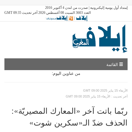
إمتداد أول يومية إليكترونية | صدرت من لندن 4 أكتوبر 2016
العدد 3603 السبت 08 أغسطس 2026 آخر تحديث GMT 09:35
|
القائمة
من عناوين اليوم:
GMT الأربعاء 15 يناير 2025 09:00
: آخر تحديث
GMT الأربعاء 15 يناير 2025 09:00
ربّما باتت آخر «المعارك المصيريّة»:
الحذف ضدّ الـ«سكرين شوت»