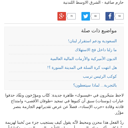
حازم صاغية - الشرق الاوسط اللندنية
70
66
59
مواضيع ذات صلة
السعودية ودعم استقرار لبنان!
ما زلنا داخل فخ الاستهلاك
الديون الأميركية والأزمات المالية العالمية
هل انتهت كرة السلة في المدينة المنورة ؟!
كوكب الرئيس ترمب
بالتجربة... لماذا سيتعظون؟
لاحظ متبحّرون في «فيسبوك» ظاهرة جديدة: كتّاب ومؤرّخون ونقّاد حذفوا
عبارات (بوستات) سبق أن كتبوها في تمجيد «طوفان الأقصى» وامتداح
قادته وقادة «حرب الإسناد»، فضلاً عن عرض تقديراتهم الجازمة بنصر
مؤزّر.
ردّ الفعل هذا محزن ومحبط لأنّه يقول كيف يستجيب جزء من نُخبنا لهزيمة