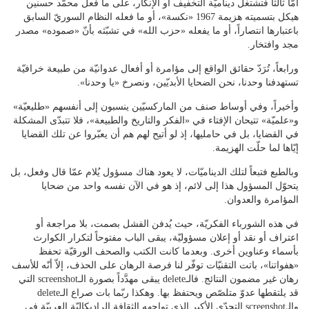
أمّا ثالثاً فتشتغل ديناميّة التخفيف أو الإنكار، على ما فعل محمّد حسنين
هيكل بتسميته هزيمة 1967 «نكسة»، أو ما فعله النظام السوريّ السابق
باعتبارها انتصاراً، أو ما يفعله «حزب الله» في تشبّثه بأنّ «صموده» مصدر
مجد وافتخار.
ورابعاً، تُرَدّ حقائق الواقع إلى مؤامرة أو أفعال عدوانيّة من طبيعة خرافيّة
تستهدفنا وحدنا، نحن الضحايا الأبديّين، ونصرخ «يا وحدنا».
وأخيراً، وفي أوساط صنف من الماركسيّين ينسبون إلى أنفسهم «طليعيّة»
و«علميّة» تتيحان الإفتاء في «الفكر والتاريخ والطبيعة»، فلا تتبدّى المشكلة
في القضايا، بل في حامليها، إذ لو أتيح لهم هم أن يعبّروا عن تلك القضايا
إيّاها لما حلّت الهزيمة.
وبالطبع فتبعاً لتلك الديناميّات، لا يعود هناك مسؤول يُلام عمّا قال وفعل، بل
يتحوّل المسؤول هذا إلى لائم، إذ هو في الآن نفسه واحد من ضحايا
المؤامرة والعدوان.
في هذه الشورباء الفكريّة، حيث يُدفن الفشل بصمت، بلا مراجعة أو
اعتراف أو نقد أو إعلان مسؤوليّة، يبقى الباب مفتوحاً لتكرار الكوارث
بأسماء وعناوين أخرى. وبعدما كانت الكتب والصحف الورقيّة تحفظ
«هفواتنا»، باتت التقنيّات توفّر لنا فرصة الرهان على الحذف، إلاّ أنّه للأسف
رهان غير مضمون النتائج. فالـdelete يبقى مهدَّداً بصورة الـscreenshot التي
قد يلتقطها عدوّ متلصّص ويحتفظ بها. وهكذا ربّما بات صراع الـdelete
والـscreenshot التحدّي الأكبر الذي تواجهه الثقافة الراديكاليّة العربيّة في