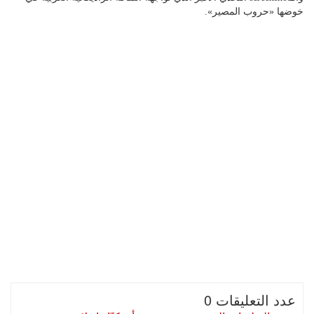
خوضها «حروب المصير».
عدد التعليقات 0