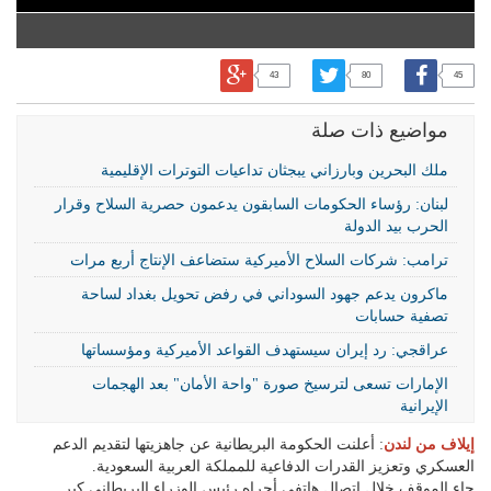
43
80
45
مواضيع ذات صلة
ملك البحرين وبارزاني يبجثان تداعيات التوترات الإقليمية
لبنان: رؤساء الحكومات السابقون يدعمون حصرية السلاح وقرار
الحرب بيد الدولة
ترامب: شركات السلاح الأميركية ستضاعف الإنتاج أربع مرات
ماكرون يدعم جهود السوداني في رفض تحويل بغداد لساحة
تصفية حسابات
عراقجي: رد إيران سيستهدف القواعد الأميركية ومؤسساتها
الإمارات تسعى لترسيخ صورة "واحة الأمان" بعد الهجمات
الإيرانية
إيلاف من لندن
: أعلنت الحكومة البريطانية عن جاهزيتها لتقديم الدعم
العسكري وتعزيز القدرات الدفاعية للمملكة العربية السعودية.
جاء الموقف خلال اتصال هاتفي أجراه رئيس الوزراء البريطاني كير