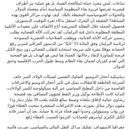
ساعات، ليس مجرد حملة لمكافحة الفساد بل هو عملية بتر أطراف
قيصرية تفرضها غريزة بقاء المنظومة السياسية أمام مقصلة الدولار
والتحولات الجيوسياسية المحيطة بالبلاد. كيف تهاوت مراكز القوى بهذه
البساطة؟ الحقيقة أن التحرك استغل بذكاء ثغرة التوقيت الدستوري،
فحصول الحملة خلال العطلة التشريعية أتاح الالتفاف على تعقيدات الأغلبية
المطلقة المطلوبة داخل قبة البرلمان، لقد تحركت الآلة القضائية بطلب
رسمي حركته الأدلة الجنائية، ووظفت الصلاحيات الحصرية الممنوحة
لرئاسة البرلمان وفق المادة 63 "ثانيًا" من الدستور العراقي لتمرير رفع
الحصانة مؤقتًا بنقرة قلم سريعة استجابة للطلب القضائي دون منح الكتل
فرصة للمناورة لإنقاذ رجالاتها. الفساد هنا ليس هو الهدف بل هو الضحية
التي تُقدم كقربان لضمان بقاء النظام وسط طبول الحرب الإقليمية وخنق
الدولار.
ديناميكية أحجار الدومينو: التفكيك النفسي لشبكات الولاء، السر خلف
السرعة الخاطفة للاعتقالات تمثل في تأثير أحجار الدومينو والاعترافات
القاصمة من داخل المطبخ السياسي عبر آلية سيكولوجية لكسر الولاءات،
البداية كانت الإطاحة بوكيل وزير النفط لشؤون المصافي بعد فضيحة
رشاوى خيالية لإغلاق ملفاته وضبط مبالغ فلكية بلغت 98 مليار دينار و11
مليون دولار سائل بحوزته، هذه الاعترافات المتفجرة سحبت الغطاء فورًا
عن نواب ومسؤولين وجدوا أنهم فجأة عراة بلا حماية، بعد أن أصدر قادة
الكتل الكبرى أوامرهم للحمايات: التزموا الصمت. الغطاء رُفع.
جغرافيا الاستهداف: تفكيك مراكز الثقل المالي والسياسي، ضربت قائمة