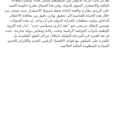
بعد أن باتت حركة الأموال غير المنضبطة تشكل تحديًا مباشرًا للملاءة
المالية والاستقرار البنيوي للدولة، وفي هذا السياق تطرح حكومة السيد
علي الزيدي مقاربة واقعية لإعادة ضبط شروط الاستقرار حيث تسعى من
خلال هذه الحملة القياسية إلى تحقيق توازن دقيق بين معالجة الاحتقان
الداخلي وتلبية متطلبات الخزانة الدولية في آن واحد، إن هذه التحولات
تؤسس لانتقال تدريجي نحو "عقد إداري وسياسي جديد"، تُدار فيه الثروة
الوطنية بأدوات الحوكمة الرقمية وتحت رقابة ومعايير دولية صارمة، حيث
لم تعد العبرة في المرحلة المقبلة بامتلاك مراكز النفوذ التقليدية بل
بالقدرة على التماهي مع قواعد الاقتصاد الرقمي الجديد والالتزام بالحدود
السيادية للمنظومة المالية العالمية.