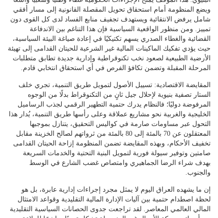
ويضع المنظومة أمام استحقاق تحويل المقصلة القانونية إلى مسار أفقي
شامل يرفض الانتقائية ويستهدف تجفيف منابع الفساد لدى كل القوى دون
تمييز. ومن منظور الواقعية السياسية فإن هذا التناغم بين الاندفاعة
القضائية والغطاء الصدري يسهم تكتيكيًا في إعادة صياغة البيئة السياسية،
حيث يؤدي تفكيك الماكينات المالية غير الشرعية للحيتان القدامى إلى تهيئة
الأرضية الطبيعية لصعود نخب تكنوقراطية وإدارية جديدة تطابق متطلبات
المرحلة المقبلة وتضمن تكافؤ الفرص في أي استحقاق انتخابي قادم.
المقايضة الاقتصادية: تسييل الأصول لتمويل طريق التنمية، تجري خلف
الستار تصفية بنيوية لإحلال جيل ثانٍ من التكنوقراط بدلًا من الوجوه
المرفوضة دوليًا؛ فالنظام يدرك حتمية التطهير الرقمي لجذب الرساميل
الخليجية والغربية نحو مشاريع عملاقة وعلى رأسها طريق التنمية، يُدار هذا
التحول عبر مساومات صارمة في كواليس التحقيق، يتنازل بموجبها
المعتقلون عن 70 بالمئة إلى 80 بالمئة من ثرواتهم لصالح الخزينة مقابل
تخفيف الأحكام، وبهذه المقايضة تضمن المنظومة إزاحة الحيتان القدامى
صامتين وتوفير سيولة فورية لتمويل البنية التحتية والخدمات السريعة
بهدف شراء الرضا الجماهيري وامتصاص غضب الشارع في الوسط
والجنوب.
إن ما يشهده العراق اليوم لا يمثل مجرد إجراءات إدارية عابرة، بل هو
لحظة اصطدام حتمية بين آليات الإدارة المالية التقليدية وقواعد الامتثال
المالي العالمي المعاصر. لقد تراجعت جدوى الحصانات السياسية التقليدية