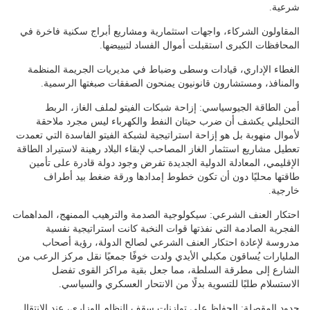
شرعية.
المقاولون الشركاء، واجهات استثمارية ومشاريع أبراج سكنية فاخرة في
المحافظات الكبرى استقبلت أموال الفساد لتبييضها.
الغطاء الإداري، قيادات وسطى وضباط في مديريات الجريمة المنظمة
والمنافذ، ومستشارون قانونيون يمنحون الصفقات صبغتها الرسمية.
أمن الطاقة الجيوسياسي: إزاحة شبكات الفيتو لملف الغاز، الربط
التحليلي يكشف أن ضرب حيتان النفط والكهرباء ليس مجرد ملاحقة
لأموال منهوبة بل هو إزاحة استراتيجية لشبكة الفيتو الفاسدة التي تعمدت
تعطيل مشاريع استثمار الغاز المصاحب لإبقاء البلاد رهينة لاستيراد الطاقة
الإقليمي، المعادلة الدولية الجديدة تفرض وجود دولة قادرة على تأمين
طاقتها محليًا دون أن تكون خطوط إمدادها ورقة ضغط بيد أطراف
خارجية.
احتكار العنف الشرعي: سيكولوجية الصدمة والترهيب الممنهج، المداهمات
الفجرية الصادمة التي نفذتها قوات النخبة كانت استراتيجية نفسية
مدروسة لإعادة احتكار العنف الشرعي لصالح الدولة، رؤية أصحاب
المليارات يُساقون مكبلي الأيدي ولدت خوفًا جمعيًا نقل مركز الرعب من
الشارع إلى مطرقة السلطة، مما جعل بقية مراكز القوى تفضل
الاستسلام طلبًا للتسوية بدلًا من الانتحار العسكري والسياسي.
حدود المقصلة: الحفاظ على توازنات سقف النظام الوزاري، عند الانتقال