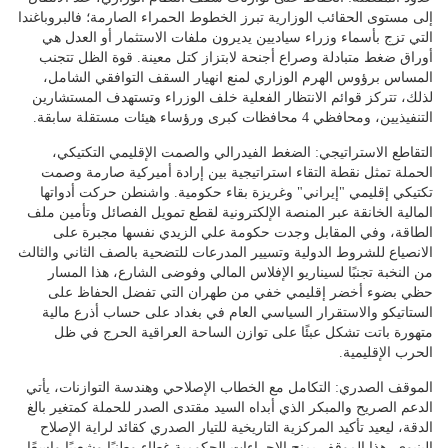
إلى مستوى الحقائب الوزارية تبرز الخطوط الحمراء الصارمة؛ فالبروباغندا
التي تزج بأسماء وزراء سياديين يديرون ملفات الاستثمار أو العدل هي
أوراق ضغط متبادلة وصراع أجنحة لابتزاز كتل معينة. قوة الظل تتجنب
المساس برؤوس الهرم الوزاري لمنع انهيار السقف التوافقي الشامل،
لذلك، تتركز قوائم الانتظار الفعلية خلف الوزراء وتستهدف المستشارين
التنفيذيين، ومحافظي 4 محافظات كبرى ورؤساء هيئات مستقلة سابقة.
التقاطع الاستراتيجي: الضغط الفيدرالي والصمت الإقليمي التكتيكي،
الحملة تمثل نقطة التقاء استراتيجية بين إرادة أميركية صارمة وصمت
تكتيكي إقليمي "إيراني" وغريزة بقاء حكومية. واشنطن حركت أدواتها
المالية الخانقة عبر المنصة الإلكترونية لقطع تمويل الفصائل وتأمين ملف
الطاقة، وفي المقابل وجدت حكومة علي الزيدي نفسها مجبرة على
الانصياع للشروط الدولية وتسيير المدرعات للتضحية بالصف الثاني والثالث
من النخبة تجنبًا لسيناريو الإفلاس المالي وفوضى الشارع، هذا المسار
حظي بضوء أخضر إقليمي خفي من طهران التي تفضل الحفاظ على
الستاتيكو والاستقرار السياسي العام في بغداد على حساب أذرع مالية
متهورة باتت تشكل عبئًا على توازن الساحة العراقية الحرج في ظل
الحرب الإقليمية.
الموقف الصدري: التكامل مع الخطاب الإصلاحي وهندسة التوازنات، يأتي
الدعم الصريح والمبكر الذي أبداه السيد مقتدى الصدر للحملة كمتغير بالغ
الدقة، ليعيد تأكيد المركزية التاريخية للتيار الصدري كقائد لراية الإصلاح
البنيوي. هذا الموقف يمنح الإجراءات الحكومية غطاء وطنيًا وشعبيًا واسعًا