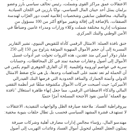
الاعتقالات عمق مراكز القوى وشملت، رئيس تحالف سياسي بارز وعضو
برلمان يمثل أحد حيتان المال السياسي، نوابًا بارزين في اللجان السيادية
والمالية، محافظين سابقين وشخصيات إعلامية لعبت دور العرّاب لهندسة
الصفقات، بالإضافة إلى إقالة وتغيير مواقع أكثر من 100 مسؤول من
مستويات إدارية مختلفة شملت وكلاء وزارات ومدراء عامين وضباطًا في
الأمن الوطني والبنك المركزي.
خنق نافذة العملة: الامتثال الرقمي كأداة للتقويض البنيوي، تشير التقارير
المسربة إلى أن حجم الأموال المنهوبة الموثقة يتراوح بين 150 إلى 250
مليار دولار أميركي منذ عقدين، هذه الثروات تحولت عبر أدوات غسيل
الأموال إلى أصول وعقارات ضخمة تمتد في كل المحافظات، وحسابات
سرية في عواصم أوروبية وإقليمية. إلا أن الفارق الجوهري اليوم يكمن في
أن الحملة لم تعد تعتمد على المداهمات وحدها، بل هي نتاج ضغط الامتثال
الدولي وأتمتة الجمارك والمنافذ الحدودية التي فرضها البنك الفيدرالي
الأميركي؛ حيث أصبحت حركات الأموال مكشوفة سلفًا عبر أنظمة التقفي
المالي والذكاء الاصطناعي الرقمي، مما جعل إنهاء ظاهرة استغلال "نافذة
بيع العملة" لتأمين نفوذ الأجنحة المسلحة أمرًا حتميًا.
بيروقراطية الفساد: ملاحقة صيارفة الظل والواجهات التنفيذية، الاعتقالات
لا تستهدف قشرة المشهد السياسي فحسب بل تطال حلقات بنيوية مخفية:
مهندسو المال، رؤساء مجالس إدارات مصارف أهلية وشركات صيرفة
يمثلون العقل الفعلي لتحويل أموال الفساد وعائدات التهريب إلى أصول