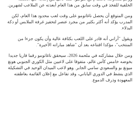
الخلفية للفخذ في وقت سابق من هذا العام أبعدته عن الملاعب لشهرين.
ومن المتوقع أن يحصل ناغاتومو على وقت لعب محدود هذا العام، لكن
المدرب يؤكد أنه أكثر بكثير من مجرد عنصر لتحفيز غرفة الملابس أو دكة
البدلاء.
ويقول "أراني أنه قادر على اللعب بكثافة عالية وأن يكون جزءا من
المنتخب"، مؤكدا اقتناعه بعد أن "شاهد مباراته الأخيرة".
ومن خلال مشاركته في ملحمة 2026، سيحقق ناغاتومو رقما قاريا جديدا
بخوضه خامس كأس عالم، متفوقا على لاعبين مثل الكوري الجنوبي هونغ
ميونغ بو والسعودي سامي الجابر. وهو لاعب الميدان الوحيد في التشكيلة
الذي ينشط في الدوري الياباني، وقد تفاعل مع إعلان القائمة بعاطفته
المعهودة وذرف الدموع.