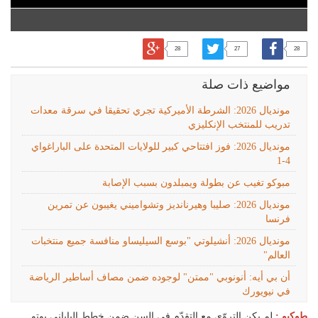
28
27
28
مواضيع ذات صلة
مونديال 2026: الشرطة الأميركية تجري تحقيقا في سرقة معدات
تدريب للمنتخب الإنكليزي
مونديال 2026: فوز افتتاحي كبير للولايات المتحدة على الباراغواي
4-1
مبوكو تغيب عن بطولة ويمبلدون بسبب الإصابة
مونديال 2026: صليبا وهيرنانديز وتشواميني يغيبون عن تمرين
فرنسا
مونديال 2026: أنشيلوتي "بوسع السيليساو منافسة جميع منتخبات
العالم"
أن بي أيه: أنونوبي "ممتن" لوجوده ضمن مصاف أساطير الرياضة
في نيويورك
طوكيو :
لم يكن التروّي مع التقدّم في السن ضمن خطط الياباني يوتو