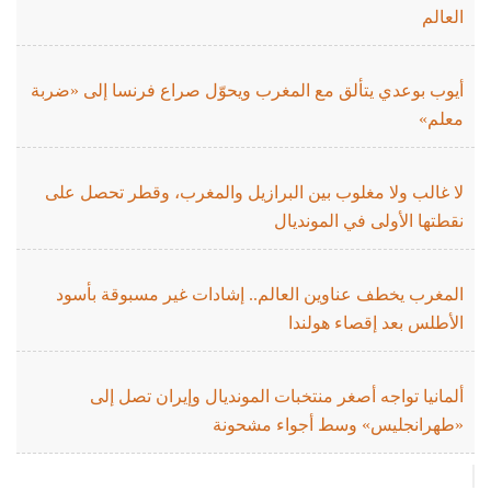
العالم
أيوب بوعدي يتألق مع المغرب ويحوّل صراع فرنسا إلى «ضربة
معلم»
لا غالب ولا مغلوب بين البرازيل والمغرب، وقطر تحصل على
نقطتها الأولى في المونديال
المغرب يخطف عناوين العالم.. إشادات غير مسبوقة بأسود
الأطلس بعد إقصاء هولندا
ألمانيا تواجه أصغر منتخبات المونديال وإيران تصل إلى
«طهرانجليس» وسط أجواء مشحونة