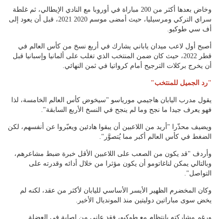
وخاض بعدها أكثر من 200 مباراة في أوروبا مع النادي الإيطالي، ثم غلطة
سراي التركي ومرسيليا، حيث أمضى موسم 2020 2021، قبل أن يعود إلى
أف سي طوكيو.
أصبح أول لاعب ميدان ياباني يشارك في أربع نسخ من كأس العالم في
قطر 2022، حيث كان ضمن المنتخب الذي تغلب على ألمانيا وإسبانيا قبل
أن يخرج بركلات الترجيح أمام كرواتيا في ثمن النهائي.
"رد الجميل للمنتخب"
يقول مدرب اليابان هاجيمي مورياسو "سيخوض كأس العالم الخامسة، لذا
فهو يعرف جيدا ما نجح وما لم ينجح في النسخ الأربع السابقة".
ويضيف محذّرا "أريد من اللاعبين أن يبقوا هادئين ويعبّروا عن أنفسهم، لكن
الضغط في كأس العالم أكبر مما يُتصوَّر".
وأردف "قد يكون من الصعب على اللاعبين الأقل خبرة ضبط مشاعرهم،
وبالتالي يمكن لناغاتومو أن يكون مؤثرا من خلال أدائه وقدرته على
التواصل".
وكان المخضرم الظهير الأيسر الأساسي لليابان لأكثر من عقد، لكنه لم
يخض سوى مباراتين دوليتين منذ المونديال الأخير.
ورغم مشاركته بانتظام مع طوكيو، فقد عانى من إصابة في العضلة