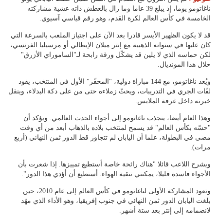
ناغاتومو يوما، إذ يبلغ 39 عاما وما زال بالعطش ذاته عشية مشاركته
الخامسة في كأس العالم لكرة القدم، وهو رقم قياسي آسيوي.
قد لا يكون الظهير الأيسر قادرا بعد الآن على اجتياز الملعب بالسرعة التي
كان عليها في سنواته الذهبية مع إنتر ميلان الإيطالي أو مرسيليا الفرنسي،
لكن حماسه الذي لا يلين قد يشكّل ورقة رابحة لـ"الساموراي الأزرق"
خلال هذا المونديال.
ويُعد ناغاتومو، مع 144 مباراة دولية، "المحفّز" الأول في المنتخب، يقود
لفّات الجري في التدريبات، ويحثّ زملاءه حتى من على دكة البدلاء، وينقل
خبرته داخل غرفة الملابس.
وهذا العام أيضا، ينجذب ناغاتومو إلى أجواء الحدث العالمي. ويؤكد أن
"حسّه بكأس العالم" قد يسمح لمنتخب بلاده بالذهاب أبعد من أي وقت
مضى في البطولة، علما أن اليابان لم تتجاوز قط الدور ثمن النهائي (أربع
مرات).
ويشرح اللاعب قائلا "هناك رائحة خاصة أستطيع تمييزها. إذا شعرت بأن
الأجواء فاسدة قليلا، يمكنني تنقية الهواء. أستطيع أن أؤدي هذا الدور".
وتعود المشاركة الأولى لناغاتومو في كأس العالم إلى عام 2010، حين
بلغت اليابان الدور ثمن النهائي في جنوب إفريقيا، وهو الأداء الذي مهّد
لانضمامه إلى إنتر بعد ستة أشهر.