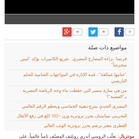
83
80
73
مواضيع ذات صلة
فرنسا: براءة المصارع المصري.. تفريغ الكاميرات يؤكد "ليس
متحرشاً"
"ختامها عمالقة".. قمة الإثارة في المواجهات الختامية للحلم
الباريسي
من هي سارة سمير التي حفظت ماء وجه الرياضة المصرية
بـ"الفضية"؟
المصري الجندي ينتزع ذهبية الخماسي ويحطم الرقم العالمي
البحريني ميناسيان يحرز برونزية وزن +102 كلغ في رفع الأثقال
القطري معتز برشم يحرز برونزية الوثب العالي
مونتريال:
تغلّب الروسي أندري روبليف المصنّف ثامناً عالمياً، على