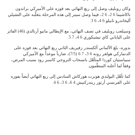
وكان روبليف وصل إلى ربع النهائي بعد فوزه على الأميركي براندون
ناكاشيما 6 2، 6 2، فيما وصل سينر إلى هذه المرحلة بتغلّبه على التشيلي
أليخاندرو تابيلو 6 4، 6 3.
وسيلعب روبليف في نصف النهائي، مع الإيطالي ماتيو أرنالدي (46) الفائز
على الياباني كاي نيشيكوري 6 4، 7 5.
بدوره، بلغ الألماني ألكسندر زفيريف الثاني ربع النهائي بعد فوزه على
الدنماركي هولغر رونه 6 3، 7 6 (7/5)، ضارباً موعداً مع الأميركي
سيباستيان كوردا المتأهّل بانسحاب النروجي كاسبر رود بسبب المرض،
وفقاً لما أعلنه المنظّمون.
كما تأهّل البولندي هوبرت هوركاش السادس إلى ربع النهائي أيضاً بفوزه
على الفرنسي أرتور ريندركنيش 4 6، 6 3، 6 4.