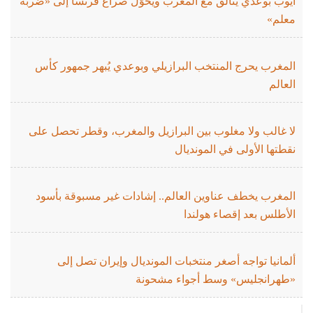
أيوب بوعدي يتألق مع المغرب ويحوّل صراع فرنسا إلى «ضربة
معلم»
المغرب يحرج المنتخب البرازيلي وبوعدي يُبهر جمهور كأس
العالم
لا غالب ولا مغلوب بين البرازيل والمغرب، وقطر تحصل على
نقطتها الأولى في المونديال
المغرب يخطف عناوين العالم.. إشادات غير مسبوقة بأسود
الأطلس بعد إقصاء هولندا
ألمانيا تواجه أصغر منتخبات المونديال وإيران تصل إلى
«طهرانجليس» وسط أجواء مشحونة