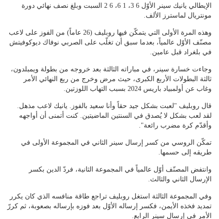
الإيطالي يانيك سينر الأوّل 6 3، 1 6، 6 2 السبت وبلغ نصف نهائي دورة
مونتريال لماسترز الألف.
وهذه المرة الأولى التي يتمكّن فيها روبليف (26 عاماً) من الفوز على لاعب
مصنّف الأوّل عالمياً، بعدما سبق أن تغلّب على الصربي نوفاك ديوكوفيتش
في بلغراد قبل عامين.
وجاءت خسارة سينر، في مباراته الثالثة بعد خروجه من بطولة ويمبلدون،
ثالثة البطولات الأربع الكبرى، حيث مرض وخرج من ربع النهائي الأمر
وغاب عن أولمبياد باريس 2024 بسبب التهاب اللوزتين.
قال روبليف "لعبت بشكل جيد حقاً وأنا سعيد بالفوز. يانيك لاعب مذهل.
لقد لعب بشكل لا يُصدق في السنتين الماضيتين. كنت أتمنى أن أواجهه
وأقدّم كرة مضرب رائعة".
تمكّن الروسي من كسر إرسال سينر الثاني في المجموعة الأولى في
طريقه إلى حسمها.
وانتفض المصنّف أوّل عالمياً في المجموعة الثانية، فردّ الدين بكسر
الإرسال الثاني والثالث.
وفي المجموعة الثالثة استغل روبليف تراجع طاقة منافسه الذي كان يكرر
تمديد فخذه الأيمن، فكسر إرساله الأوّل بعد فوزه بإرساله بصعوبة، ثم كررّ
الأمر في إرسال سينر الرابع.