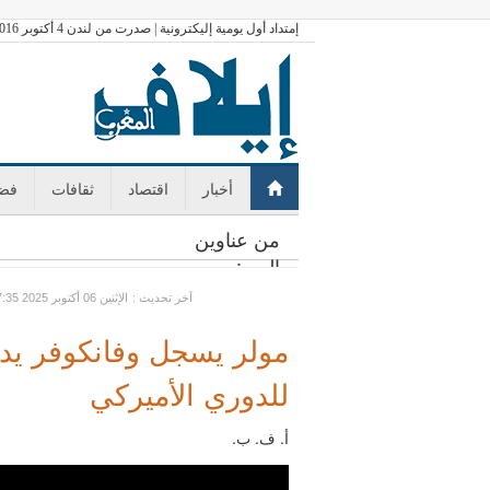
إمتداد أول يومية إليكترونية | صدرت من لندن 4 أكتوبر 2016
أخبار
اقتصاد
ثقافات
فضا
من عناوين
اليوم:
: آخر تحديث
GMT الإثنين 06 أكتوبر 2025 07:35
مولر يسجل وفانكوفر يدن
للدوري الأميركي
أ. ف. ب.