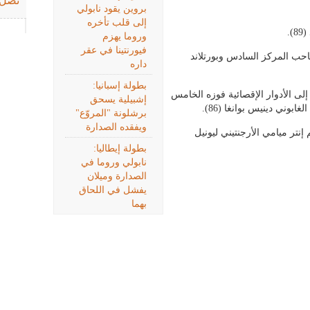
تصل 
بروين يقود نابولي
إلى قلب تأخره
.
وروما يهزم
فيورنتينا في عقر
ب المركز السادس وبورتلاند
داره
بطولة إسبانيا:
 الأدوار الإقصائية فوزه الخامس
إشبيلية يسحق
برشلونة "المروّع"
ويفقده الصدارة
الموسم، مع نجم إنتر ميامي الأرجنتيني ليونيل
بطولة إيطاليا:
نابولي وروما في
الصدارة وميلان
يفشل في اللحاق
بهما