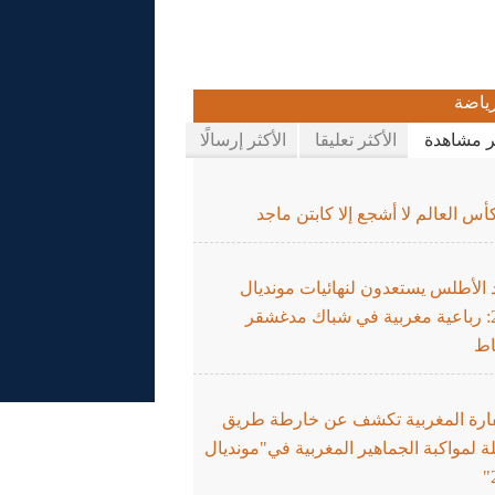
ياضة
ثر مشاهدة
الأكثر تعليقا
الأكثر إرسالًا
س العالم لا أشجع إلا كابتن ماجد
 الأطلس يستعدون لنهائيات مونديال
2026: رباعية مغربية في شباك مدغشقر
اط
ارة المغربية تكشف عن خارطة طريق
 لمواكبة الجماهير المغربية في"مونديال