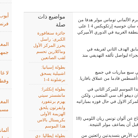
أيوب
مواضيع ذات
 الألماني توماس مولر هدفا من
فرنس
صلة
رباعية فوز فريقه فانكوفر وايتكابس على ضيفه سان خوسيه إرثكويكس 4 1 على
طقة الغربية في الدوري الأميركي
جائزة سنغافورة
الكبرى: راسل
المغر
يحرز المركز الأول
ابق الهدف الثاني لفريقه في
وماكلارين تحسم
جمهو
 الجزاء ليواصل تألقه التهديفي منذ
لقب الصانعين
بطولة إسبانيا:
3 عاما، غلته إلى 6 أهداف في سبع مباريات في جميع
لا غا
اشبيلية يسحق
برشلونة 4-1
وقطر
ا الموسم للمركز الثاني في
بطولة إنكلترا:
ة متساويا مع سان دييغو أف سي المتصدر، ولكن
مانشستر سيتي
المغ
المركز الاول في حال فوزه بمباراتيه
يهزم برنتفورد
وايفرتون يلحق
مسبو
الهزيمة الأولى
وافتتح المهاجم المولود في كندا والذي قرر الدفاع عن ألوان تونس ريان اللومي (18
بكريستال بالاس
هذا الموسم
ألمان
اب الأرض بتسديدتين رائعتين من
بطولة إيطاليا: دي