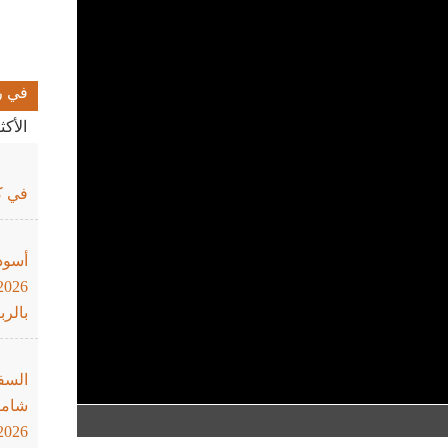
في ر
الأك
في كأ
أسود
بالرب
السف
شاملة
2026"