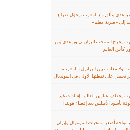
 بوعدي يتألق مع المغرب ويحوّل صراع
ا إلى «ضربة معلم»
ب يحرج المنتخب البرازيلي وبوعدي يُبهر
ر كأس العالم
لب ولا مغلوب بين البرازيل والمغرب،
 تحصل على نقطتها الأولى في المونديال
رب يخطف عناوين العالم.. إشادات غير
قة بأسود الأطلس بعد إقصاء هولندا
يا تواجه أصغر منتخبات المونديال وإيران