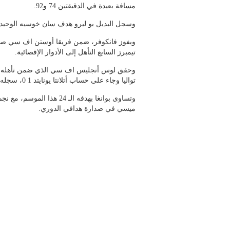
مسافة بعيدة في الدقيقتين 74 و92.
وسجل البديل بو ليرو هدف سان خوسيه الوحيد (89)
وبفوز فانكوفر، ضمن فريقا أوستن اف سي صاح
تيمبرز السابع التأهل إلى الأدوار الإقصائية.
وحقق لوس أنجليس اف سي الذي ضمن تأهله إلى
تواليا وجاء على حساب أتلانتا يونايتد 1 0، سجله الغابوني دينيس بوانغا (86).
وتساوى بوانغا بهدفه الـ 24 هذا 
ميسي في صدارة هدافي الدوري.