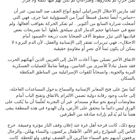
ثمن حربٍ لم يختاروها، وصراعاتٍ لم تكن لهم فيها كلمة ولا قرار.
لقد مارس الاحتلال الإسرائيلي أبشع أنواع العنف ضد المدنيين، غير أن
«حماس» أيضاً تتحمل قسطاً كبيراً من المسؤولية عما جرى، فهي التي
أشعلت شرارة السابع من أكتوبر... لم تفكر الحركة بعواقب أفعالها، ولم
تضع في حساباتها حجم الدمار الذي سيلحق بأهلها. أما تصريحات بعض
قيادييها التي تبرّر سقوط آلاف الضحايا تحت ذريعة «الصمود أمام
الاحتلال»، فهي تبريرات تفتقر إلى الإنسانية والعقل، لأن الدم البريء لا
يمكن أن يكون ثمناً لأي نصرٍ أو مقاومةٍ حقيقية.
الاتفاق الأخير تضمّن بنوداً أعادت الأمل إلى الغزيين الذين أنهكتهم الحرب.
فقد شمل تبادلاً للأسرى بين الجانبين، ووقفاً شاملاً للعمليات العسكرية
البرية والجوية، وانسحاباً للقوات الإسرائيلية من المناطق المكتظة
بالسكان.
كما نصّ على فتح المعابر الإنسانية والسماح بدخول المساعدات العاجلة،
إلى جانب وجود رقابة دولية تضمن الالتزام بالاتفاق وتفتح الباب أمام
مفاوضات أوسع نحو سلامٍ مستدام. غير أن التجربة تُعلّمنا أن ما يُكتب على
الورق ليس دائماً ما يتحقق على الأرض، وأن الهدوء في هذه المنطقة يبقى
هشاً ما لم يُدعّم بإرادة صادقة من الطرفين.
ومع ذلك، كانت فرحة أهل غزة عند إعلان وقف النار مؤثرة وعميقة. خرج
الناس إلى الشوارع رغم الألم، الأطفال يركضون، والنساء يهللن، والرجال
يرفعون أيديهم نحو السماء شاكرين لأن القصف توقف ولو للحظة. كانت