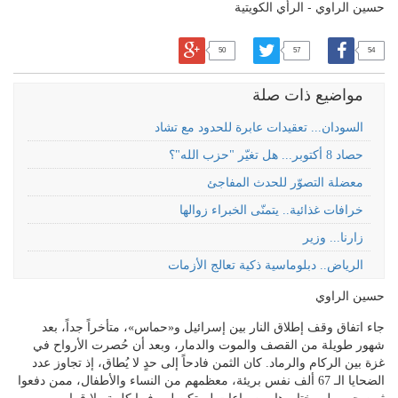
حسين الراوي - الرأي الكويتية
50
57
54
مواضيع ذات صلة
السودان... تعقيدات عابرة للحدود مع تشاد
حصاد 8 أكتوبر... هل تغيّر "حزب الله"؟
معضلة التصوّر للحدث المفاجئ
خرافات غذائية.. يتمنّى الخبراء زوالها
زارنا... وزير
الرياض.. دبلوماسية ذكية تعالج الأزمات
حسين الراوي
جاء اتفاق وقف إطلاق النار بين إسرائيل و«حماس»، متأخراً جداً، بعد
شهور طويلة من القصف والموت والدمار، وبعد أن حُصرت الأرواح في
غزة بين الركام والرماد. كان الثمن فادحاً إلى حدٍ لا يُطاق، إذ تجاوز عدد
الضحايا الـ 67 ألف نفس بريئة، معظمهم من النساء والأطفال، ممن دفعوا