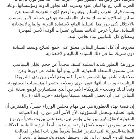
الحرب التي زج بها لبنان عنوة ودمرته. لقد تجاوز الدولة ومؤسساتها، وعاد
يمسك قرار الحرب والسلم. وبعبارة أوضح فإن «الحزب» الممتنع عن
تسليم السلاح والمتمسك بشعار «المقاومة» هو في حقيقة الأمر متمسك
بالاحتلال لكي يبرر هذا التسلط المانع لاستعادة الدولة، والمانع لاستعادة
السيادة، ضارباً عرض الحائط بمصالح عشرات ألوف الأسر المهجرة
ومصالح كل اللبنانيين ببدء تعافي البلد.
معروف أن كل المسار اللبناني معلق على جمع السلاح وبسط السيادة
دون شريك بما في ذلك السيادة المالية والاقتصادية.
بروز هذا التطور شديد السلبية كشف مجدداً عن حجم الخلل السياسي
على مستوى السلطة التنفيذية، التي يبدو أنها تخلت عن دورها وعن
صلاحيات أناطها بها الدستور حصراً. فتم وضع الأمر بين يدي «الترويكا
الرئاسية» وبات اتفاقها: عون، بري وسلام، يختصر المؤسسات الدستورية.
وتبعاً لذلك وضعت «الترويكا» الأمر بين أيدي مستشارين لوضع صيغة الرد
اللبناني على أن تحظى الصيغة مسبقاً بموافقة «حزب الله» (...)!
إن قضية بهذه الخطورة هي من مهام مجلس الوزراء حصراً، والمفترض أن
يقود العملية ويتحمل المسؤولية؛ لأن الأمر أكثر من رد. إنه الصياغة
التنفيذية لاتفاق كبير بين لبنان وإسرائيل، يضع على بيروت تحدياً من نوع
مختلف يفترض العودة لاتفاق الهدنة، ويتضمن أيضاً الرؤية اللبنانية للعلاقات
اللبنانية-السورية التي تفترض تطبيعاً سريعاً يفتح باب التعاون لمعالجة
قضية النزوح السوري إلى لبنان وضبط الحدود وترسيمها براً وبحراً.