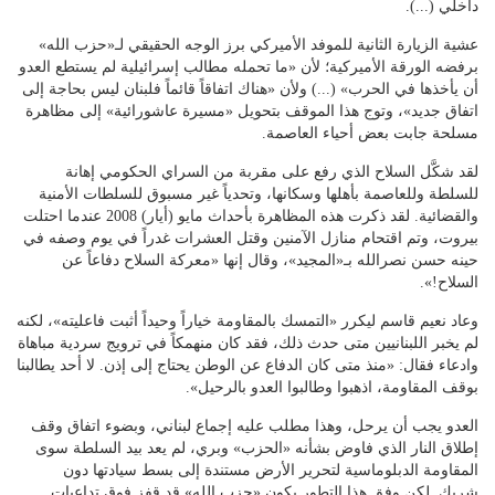
داخلي (...).
عشية الزيارة الثانية للموفد الأميركي برز الوجه الحقيقي لـ«حزب الله»
برفضه الورقة الأميركية؛ لأن «ما تحمله مطالب إسرائيلية لم يستطع العدو
أن يأخذها في الحرب» (...) ولأن «هناك اتفاقاً قائماً فلبنان ليس بحاجة إلى
اتفاق جديد»، وتوج هذا الموقف بتحويل «مسيرة عاشورائية» إلى مظاهرة
مسلحة جابت بعض أحياء العاصمة.
لقد شكَّل السلاح الذي رفع على مقربة من السراي الحكومي إهانة
للسلطة وللعاصمة بأهلها وسكانها، وتحدياً غير مسبوق للسلطات الأمنية
والقضائية. لقد ذكرت هذه المظاهرة بأحداث مايو (أيار) 2008 عندما احتلت
بيروت، وتم اقتحام منازل الآمنين وقتل العشرات غدراً في يوم وصفه في
حينه حسن نصرالله بـ«المجيد»، وقال إنها «معركة السلاح دفاعاً عن
السلاح!».
وعاد نعيم قاسم ليكرر «التمسك بالمقاومة خياراً وحيداً أثبت فاعليته»، لكنه
لم يخبر اللبنانيين متى حدث ذلك، فقد كان منهمكاً في ترويج سردية مباهاة
وادعاء فقال: «منذ متى كان الدفاع عن الوطن يحتاج إلى إذن. لا أحد يطالبنا
بوقف المقاومة، اذهبوا وطالبوا العدو بالرحيل».
العدو يجب أن يرحل، وهذا مطلب عليه إجماع لبناني، وبضوء اتفاق وقف
إطلاق النار الذي فاوض بشأنه «الحزب» وبري، لم يعد بيد السلطة سوى
المقاومة الدبلوماسية لتحرير الأرض مستندة إلى بسط سيادتها دون
شريك. لكن وفق هذا التطور يكون «حزب الله» قد قفز فوق تداعيات