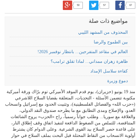
50
57
67
مواضيع ذات صلة
المحذوف من المشهد الليبي
بين الطموح والرضا
العالم في مقاعد المتفرجين... بانتظار نوفمبر 2026!
ظاهرة زهران ممداني... لماذا تقلق ترامب؟
كفاءة سلاسل الإمداد
دموع وزيرة
منذ 19 يونيو (حزيران)، يوم قدم الموفد الأميركي توم برّاك ورقة أميركية
مكتوبة تتضمن الأسئلة - التحديات، المتعلقة بقضايا السلاح اللاشرعي
(«حزب الله» والفصائل الفلسطينية)، وتثبيت الحدود مع إسرائيل وانسحاب
العدو، والإصلاح ومدى التطابق مع ما يطرحه صندوق النقد الدولي،
والعلاقة مع سوريا... وطلب جواباً رسمياً، راح «الحزب» يروج الشائعات
المتناقضة، للتملص من الضغوط الدافعة لتنفيذ اتفاق وقف إطلاق النار،
على قاعدة حصر السلاح بيد القوى الشرعية. وعلى الدوام كان يشترط
أولوية الانسحاب من النقاط المحتلة قبل البحث بملف السلاح في حوار