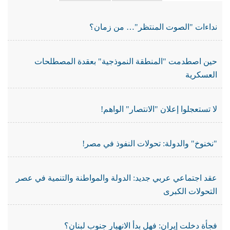
نداءات "الصوت المنتظر"… من زمان؟
حين اصطدمت "المنطقة النموذجية" بعقدة المصطلحات
العسكرية
لا تستعجلوا إعلان "الانتصار" الواهم!
"نخنوخ" والدولة: تحولات النفوذ في مصر!
عقد اجتماعي عربي جديد: الدولة والمواطنة والتنمية في عصر
التحولات الكبرى
فجأة دخلت إيران: فهل بدأ الانهيار جنوب لبنان؟