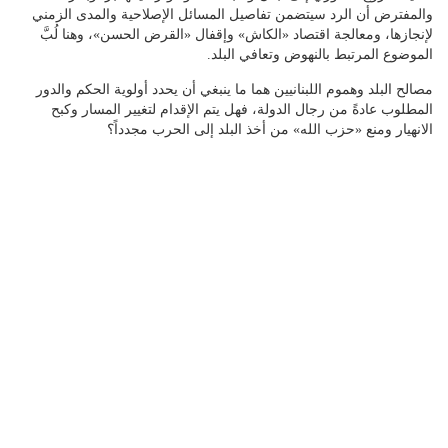
والمفترض أن الرد سيتضمن تفاصيل المسائل الإصلاحية والمدى الزمني
لإنجازها، ومعالجة اقتصاد «الكاش» وإقفال «القرض الحسن»، وهنا لُبَّ
الموضوع المرتبط بالنهوض وتعافي البلد.
مصالح البلد وهموم اللبنانيين هما ما ينبغي أن يحدد أولوية الحكم والدور
المطلوب عادةً من رجال الدولة، فهل يتم الإقدام لتغيير المسار وكبح
الانهيار ومنع «حزب الله» من أخذ البلد إلى الحرب مجدداً؟