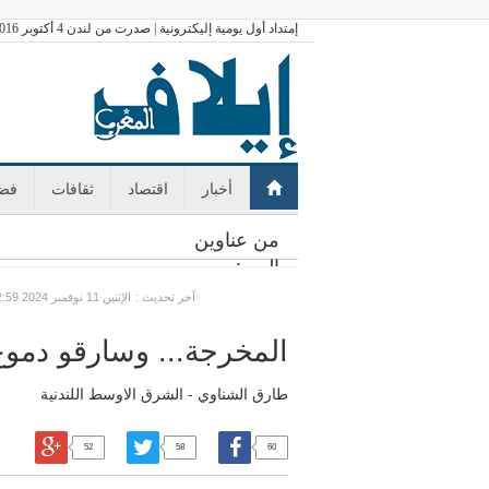
إمتداد أول يومية إليكترونية | صدرت من لندن 4 أكتوبر 2016
أخبار
اقتصاد
ثقافات
فضا
من عناوين
اليوم:
: آخر تحديث
GMT الإثنين 11 نوفمبر 2024 22:59
المخرجة... وسارقو دموع
طارق الشناوي - الشرق الاوسط اللندنية
52
58
60