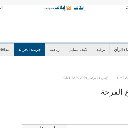
العدد 3604 الأحد 
|
ء الرأي
ترفيه
لايف ستايل
رياضة
جريدة الجرائد
مذاقا
GMT الإثنين 11 نوفمبر 2024 22:00
 الفرحة