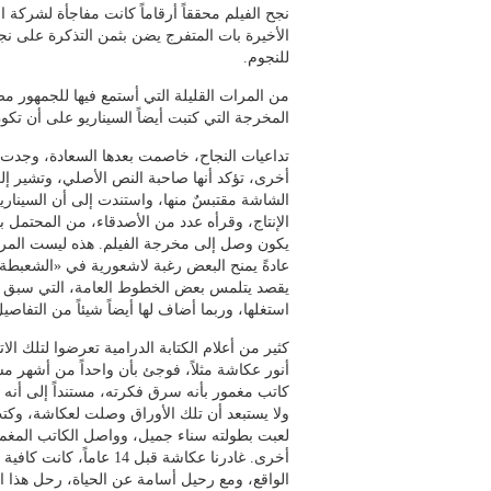
نجح الفيلم محققاً أرقاماً كانت مفاجأة لشركة ا
الأخيرة بات المتفرج يضن بثمن التذكرة على 
للنجوم.
من المرات القليلة التي أستمع فيها للجمهور مص
المخرجة التي كتبت أيضاً السيناريو على أن تك
تداعيات النجاح، خاصمت بعدها السعادة، وجدت ال
الشاشة مقتبسٌ منها، واستندت إلى أن السينار
الإنتاج، وقرأه عدد من الأصدقاء، من المحتمل 
يكون وصل إلى مخرجة الفيلم. هذه ليست المرة ا
عادةً يمنح البعض رغبة لاشعورية في «الشعبطة»
يقصد يتلمس بعض الخطوط العامة، التي سبق له أ
استغلها، وربما أضاف لها أيضاً شيئاً من التفاصيل، 
كثير من أعلام الكتابة الدرامية تعرضوا لتلك الا
أنور عكاشة مثلاً، فوجئ بأن واحداً من أشهر مسل
كاتب مغمور بأنه سرق فكرته، مستنداً إلى أنه
ولا يستبعد أن تلك الأوراق وصلت لعكاشة، وكت
لعبت بطولته سناء جميل، وواصل الكاتب المغمور 
أخرى. غادرنا عكاشة قبل 4
الواقع، ومع رحيل أسامة عن الحياة، رحل هذا الكا