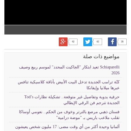
42
42
35
مواضيع ذات صلة
Schiaparelli تعيد ابتكار "الجاكيت المحدد" لموسم ربيع وصيف
2026
كنّة ترامب الجديدة تدخل البيت الأبيض بأناقة كلاسيكية تنافس
عبرها ميلانيا وإيفانكا
حرفية يدوية وتفاصيل غير متوقعة.. تشكيلة نظارات Tod’s
الجديدة تترجم فن الرقي الإيطالي
فستان ذهبي مرصع بالترتر وخوف من الحكم.. نعومي أوساكا
تقلب ملاعب باريس بـ "موضة درامية"
ألمانيا وحيدة أكثر من أي وقت مضى: 17 مليون شخص يعيشون