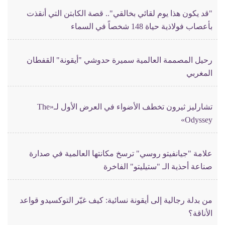
"قد يكون هذا يوم لقائي بخالقي".. قصة الكابتن التي أنقذت
بأعصاب فولاذية حياة 148 شخصاً في السماء
رحيل المصممة العالمية سميرة حدوشي "أيقونة" القفطان
المغربي
تشارليز ثيرون تخطف الأضواء في العرض الأول لـ«The
Odyssey»
علامة "جيانفيتو روسي" ترسخ مكانتها العالمية في صدارة
صناعة أحذية الـ "ستيليتو" الفاخرة
من بدلة رجالية إلى أيقونة نسائية: كيف غيّر التوكسيدو قواعد
الأناقة؟