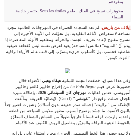
بمفردهم
مجوهرات تسبح في الفلك.. طقم Sous les étoiles يختصر جاذبية
السماء
إيلاف من باريس:
لم تعد السجادة الحمراء في المهرجانات العالمية مجرد
مساحة لاستعراض الأناقة التقليدية، بل تحوّلت في الآونة الأخيرة إلى
مسرح مفتوح لإعادة تعريف الجسد، والجرأة، ومفاهيم الأنوثة المعاصرة؛ إذ
يبدو أنّ "المايوه" (ملابس السباحة) يعود لفرض نفسه ليس كقطعة صيفية
شاطئية فحسب، بل كأسلوب جريء يتسرّب إلى قلب عالم الأزياء الراقية
"الهوت كوتور".
وفي هذا السياق، خطفت النجمة اللبنانية
هيفاء وهبي
الأضواء خلال
حضورها عرض فيلم
La Bola Negra
من إخراج خافيير كالفو وخافيير
أمبروسي، ضمن فعاليات
مهرجان كان السينمائي 2026
، بإطلالة مثيرة
للجدل حملت توقيع دار
"غوتشي"
(Gucci) الإيطاليّة العريقة. وتألّفت
الإطلالة من "براليت" (حمالة صدر خفيفة بدون أسلاك) وشورت قصير جداً
باللون الأسود، ما جسّد بوضوح أسلوب مظهر ملابس السباحة من قطعة
واحدة، وارتدت فوقه فستاناً خارجياً طويلاً من القماش الشفاف المطرّز
بالخيوط الذهبية البراقة والمزيّن بتفاصيل الريش الكثيف عند الأكمام.
ولا يبدو حضور هذا الخط التصميمي الجريء مجرد استثناء عابر، بل إنه