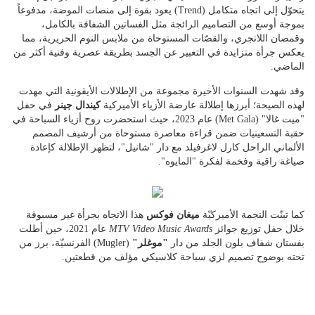
يتحوّل إلى اتجاه متكامل (Trend) يعود بقوة إلى منصات الموضة، مدفوعاً
بموجة أوسع من التصاميم الرائجة مثل الفساتين الشفافة بالكامل،
وقمصان اللانجري، والقصّات المستوحاة من ملابس النوم الحريرية، مما
يعكس جرأة متزايدة في التعبير عن الجسد بطريقة عصرية وفنية أكثر من
الماضي.
وقد شهدت السنوات الأخيرة مجموعة من الإطلالات الأيقونية التي مهدت
لهذه الصيحة؛ أبرزها إطلالة عارضة الأزياء الأميركية
كيندال جينر
في حفل
"ميت غالا" (Met Gala) عام 2023، حيث استحضرت روح أزياء السباحة في
حقبة التسعينيات ضمن قراءة معاصرة مستوحاة من أرشيف المصمم
الألماني الراحل كارل لاغرفيلد مع دار "شانيل"، لتظهر الإطلالة كإعادة
صياغة راقية وفخمة لفكرة "المايوه".
كما تبنّت النجمة الأميركيّة
ميغان فوكس
هذا الاتجاه بجرأة غير مسبوقة
خلال حفل توزيع جوائز
MTV Video Music Awards
عام 2021، حين أطلت
بفستان شفاف بلون الجلد من دار
"موغلر"
(Mugler) الفرنسيّة، برز من
تحته بوضوح تصميم لزي سباحة كلاسيكي مؤلف من قطعتين.