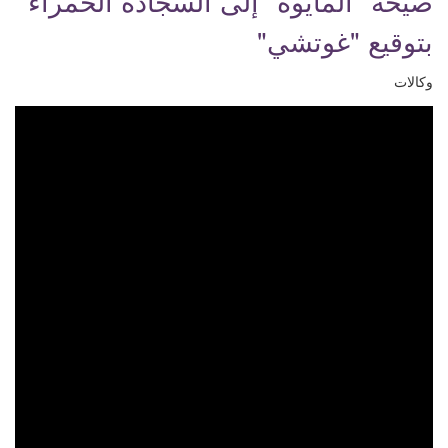
صيحة "المايوه" إلى السجادة الحمراء
بتوقيع "غوتشي"
وكالات