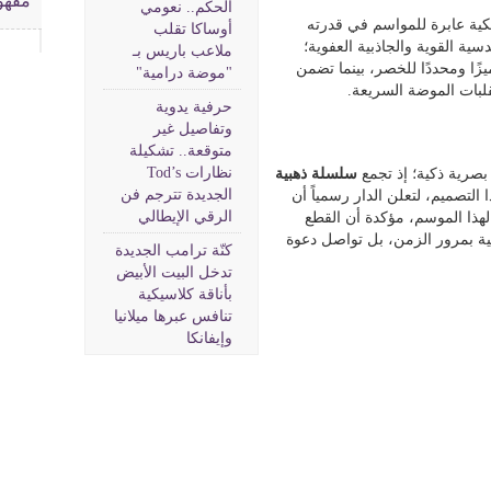
مفهوم
الحكم.. نعومي
ية عابرة للمواسم في قدرته
أوساكا تقلب
دسية القوية والجاذبية العفوية؛
ملاعب باريس بـ
ًا ومحددًا للخصر، بينما تضمن
"موضة درامية"
قلبات الموضة السريعة.
حرفية يدوية
وتفاصيل غير
متوقعة.. تشكيلة
نظارات Tod’s
صرية ذكية؛ إذ تجمع
سلسلة ذهبية
الجديدة تترجم فن
لتصميم، لتعلن الدار رسمياً أن
الرقي الإيطالي
لهذا الموسم، مؤكدة أن القطع
لفنية بمرور الزمن، بل تواصل دعوة
كنّة ترامب الجديدة
تدخل البيت الأبيض
بأناقة كلاسيكية
تنافس عبرها ميلانيا
وإيفانكا