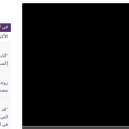
في ل
الأك
"أثا
إكسس
زوجة
مصنو
"قد ي
في ا