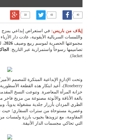
33
43
40
إيلاف من باريس:
في استعراض إبداعي يمزج بين 
واللمسات السريالية الأيقونية، عادت دار الأزياء
مجموعتها الحصرية لموسم ربيع وصيف
2026
، ل
تصاميمها رسوخاً واستمرارية عبر التاريخ:
الجاك
Jacket).
وتحت الإدارة الإبداعية المبتكرة للمصمم الأمي
Roseberry)، أُعيد ابتكار هذه القطعة الأس
خزانة المرأة المعاصرة. وتنوعت النسخ المقد
بالغة الأناقة والأنوثة مصنوعة من مزيج فاخر م
الطري المزدان بأزرار جلدية مشغولة يدوياً، وب
وعصرية مستوحاة من سترات السفاري؛ حيث جرى
المقاومة، مع تزويدها بجيوب بارزة ولمسات من ا
التي تحاكي مجسمات الدار الأنيقة.