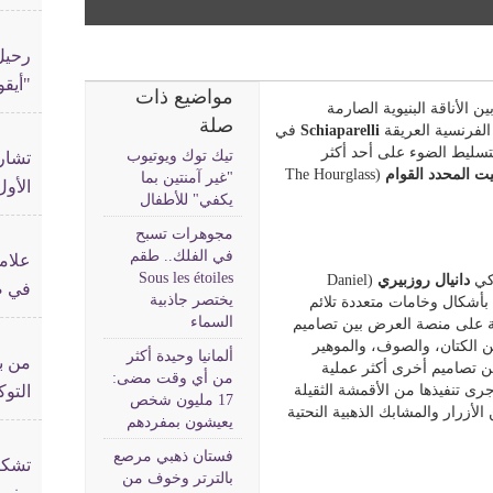
رحيل
"أيقو
مواضيع ذات
الأناقة البنيوية الصارمة
صلة
 الفرنسية العريقة
Schiaparelli
في
تسليط الضوء على أحد أكثر
تيك توك ويوتيوب
تشار
يت المحدد القوام
(The Hourglass
"غير آمنتين بما
الأول لـ«ey
يكفي" للأطفال
مجوهرات تسبح
في الفلك.. طقم
علامة
Sous les étoiles
ركي
دانيال روزبيري
(Daniel
في صد
يختصر جاذبية
طورية بأشكال وخامات متعددة تلائم
السماء
مة على منصة العرض بين تصاميم
ن الكتان، والصوف، والموهير
ألمانيا وحيدة أكثر
من بد
ين تصاميم أخرى أكثر عملية
من أي وقت مضى:
 تنفيذها من الأقمشة الثقيلة
التوك
17 مليون شخص
لأزرار والمشابك الذهبية النحتية
يعيشون بمفردهم
فستان ذهبي مرصع
تشكيل
بالترتر وخوف من