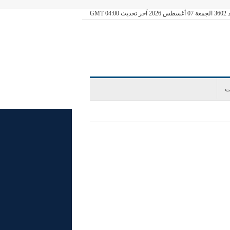
ديث GMT 04:00
ت