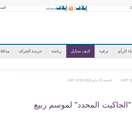
العدد 3602 الجمعة 07 أغسطس 2026 آخر تح
|
ء الرأي
ترفيه
لايف ستايل
رياضة
جريدة الجرائد
مذاقا
GMT الجمعة 29 مايو 2026 18:00
يد ابتكار "الجاكيت المحدد" لموسم ربيع