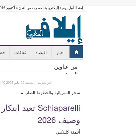
إمتداد أول يومية إليكترونية | صدرت من لندن 4 أكتوبر 2016
أخبار
اقتصاد
ثقافات
فضا
من عناوين
اليوم:
: آخر تحديث
GMT الجمعة 29 مايو 2026 15:40
سحر السريالية والخطوط الصارمة
Schiaparelli تع
وصيف 2026
أنيمتة كلينكبي