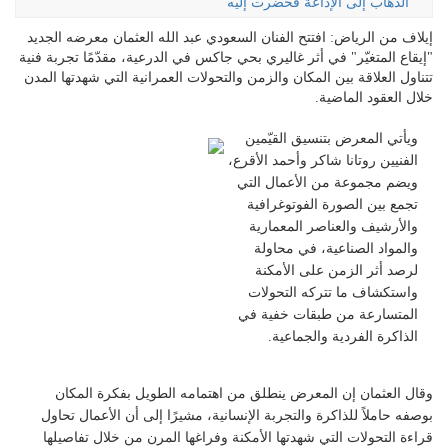
الذهاب إلى الإذاعة فحضرت إليه
إيلاف من الرياض: افتتح الفنان السعودي عبد الله العثمان معرضه الجديد
"إيقاع المتغيّر" في أثر غاليري بحي جاكس في الدرعية، مقدّمًا تجربة فنية
تتناول العلاقة بين المكان والزمن والتحولات العمرانية التي شهدتها المدن
خلال العقود الماضية.
ويأتي المعرض بتنسيق القيّمين
الفنيين روتانا شاكر وأحمد الأقرع،
ويضم مجموعة من الأعمال التي
تجمع بين الصورة الفوتوغرافية
والأرشيف والعناصر المعمارية
والمواد الصناعية، في محاولة
لرصد أثر الزمن على الأمكنة
واستكشاف ما تتركه التحولات
المتسارعة من طبقات خفية في
الذاكرة الفردية والجماعية.
وقال العثمان إن المعرض ينطلق من اهتمامه الطويل بفكرة المكان
بوصفه حاملاً للذاكرة والتجربة الإنسانية، مشيرًا إلى أن الأعمال تحاول
قراءة التحولات التي شهدتها الأمكنة وفراغها المرن من خلال تفاصيلها