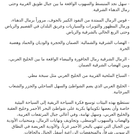
- سهل نجد المنبسط والسهوب الواقعة ما بين جبال طويق الغربية وحتى
رمال الدهناء الشرقية.
- قوس الرمال الممتدة من النفود الكبير بالجوف، مروراً برمال الدهناء،
ورمال المظهور والثويرات والسياريات وعريق البلدان في القصيم والرياض
وحتى الربع الخالي بالشرقية والرياض.
- الهضاب الشرقية والشمالية: الصمان والحجرة والوديان والحماد وهضبة
الحرة.
- الرمال الشرقية رمال الجافورة والبيضاء الواقعة ما بين الخليج العربي،
وبين الهضاب الشرقية الصمان.
- السباخ الملحية القريبة من الخليج العربي مثل سبخة مطي.
- الخليج العربي الذي يضم الشواطئ والسهل الساحلي والجزر والشعاب
المرجانية.
نستطيع بهذه البيئات توسيع فكرة السياحة الريفية إلى السياحة البيئية
خاصة وأن بعضها تكويناتها بكرية على شواطئ البحر الأحمر وخليج العقبة
والخليج العربي، وسهل تهامة، وفي أعالي جبال المرتفعات الغربية،
والهضاب والسهوب الوسطى، وتجاويف ونهايات الرمال، ومنحنيات الأودية
بين الجبال التي تنتهي بالبحر الأحمر غرباً، والأودية العريضة في النطاق
الرسوبي شرقاً، والمنخفضات الزراعية أسفل الجبال والحافات.