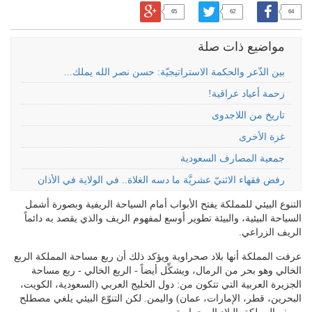
65
62
64
مواضيع ذات صلة
بين الذّعر والحكمة الاستراتيجيّة: حسن نصر الله يملك...
زحمة أعياد عراقية!
تاريخ من اللاجدوى
غزة الأخرى
جمعية المصارف السعودية
رفض فقهاء الاثنيّ عشريَّة ما دسه الغلاة.. في الولاية في الأذان
التنوع البيئي للمملكة يفتح الأبواب أمام السياحة الريفية وبصورة أشمل
السياحة البيئية، والبيئة تطوير أوسع لمفهوم الريف والذي يقصد به دائماً
الريف الزراعي.
عرفت المملكة أنها بلاد صحراوية ويؤكد ذلك أن ربع مساحة المملكة الربع
الخالي وهو بحر من الرمال، ويشكِّل أيضاً - الربع الخالي - ربع مساحة
الجزيرة العربية التي تتكون من: دول الخليج العربي (السعودية، الكويت،
البحرين، قطر، الإمارات، عمان) واليمن. لكن التنوّع البيئي يلغي مصطلح