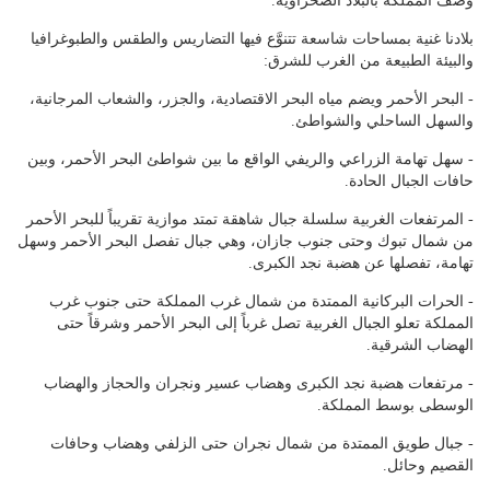
وصف المملكة بالبلاد الصحراوية.
بلادنا غنية بمساحات شاسعة تتنوَّع فيها التضاريس والطقس والطبوغرافيا
والبيئة الطبيعة من الغرب للشرق:
- البحر الأحمر ويضم مياه البحر الاقتصادية، والجزر، والشعاب المرجانية،
والسهل الساحلي والشواطئ.
- سهل تهامة الزراعي والريفي الواقع ما بين شواطئ البحر الأحمر، وبين
حافات الجبال الحادة.
- المرتفعات الغربية سلسلة جبال شاهقة تمتد موازية تقريباً للبحر الأحمر
من شمال تبوك وحتى جنوب جازان، وهي جبال تفصل البحر الأحمر وسهل
تهامة، تفصلها عن هضبة نجد الكبرى.
- الحرات البركانية الممتدة من شمال غرب المملكة حتى جنوب غرب
المملكة تعلو الجبال الغربية تصل غرباً إلى البحر الأحمر وشرقاً حتى
الهضاب الشرقية.
- مرتفعات هضبة نجد الكبرى وهضاب عسير ونجران والحجاز والهضاب
الوسطى بوسط المملكة.
- جبال طويق الممتدة من شمال نجران حتى الزلفي وهضاب وحافات
القصيم وحائل.