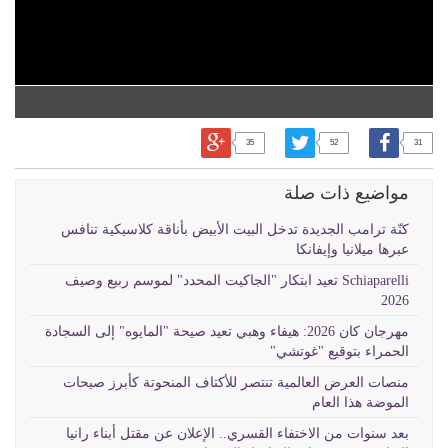
35
52
31
مواضيع ذات صلة
كنّة ترامب الجديدة تدخل البيت الأبيض بأناقة كلاسيكية تنافس
عبرها ميلانيا وإيفانكا
Schiaparelli تعيد ابتكار "الجاكيت المحدد" لموسم ربيع وصيف
2026
مهرجان كان 2026: هيفاء وهبي تعيد صيحة "المايوه" إلى السجادة
الحمراء بتوقيع "غوتشي"
منصات العرض العالمية تنتصر للأكتاف المنحوتة كأبرز صيحات
الموضة هذا العام
بعد سنوات من الاختفاء القسري.. الإعلان عن مقتل أبناء رانيا