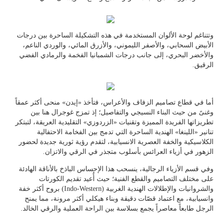
وتتناغم لوحة الألوان المستخدمة في هذه التشكيلة الساحرة بين درجات
الأبيض السحابي، والأصفر الليموني، والأزرق المائي، والوردي الناعم،
والأخضر البحري، إلى جانب درجات الشمبانيا الفخمة والرمادي الفضي
الرقيق.
أما في قطاع تصاميم الزفاف والأعراس، فتأخذ «إيدن» منحى أكثر عمقاً
وغنىً من حيث البناء النسيجي والتفاصيل؛ إذ تمزج غوجرال هنا بين
تطريزاتها الفريدة المميزة وتقنيات «الزردوزي» التقليدية العريقة، لتبتكر
تنانير «اللينغا» الهندية الساحرة التي تدمج بين الفخامة الاحتفالية
الكلاسيكية والخفة العصرية الانسيابية، لتقدم رؤية ثورية جديدة لحضور
الزهور في أزياء العرائس بأسلوب متجذر في الرقي والاتزان.
وفي قسم الأزياء الرجالية، ينسحب هذا الإحساس الباذخ بالأناقة الهادئة
على مختلف التصاميم والقطع الفنية؛ حيث أُعيد تقديم الكورتات
والشروانيات والإطلالات الهندية الغربية (Indo-Western) بروح أكثر خفة
وانسيابية، مع اعتماد قصّات دقيقة وبناء هيكلي أكثر مرونة، مما يمنح
الرجل طابعاً معاصراً يجمع بسلاسة بين الراحة العملية والرقي الخالد.