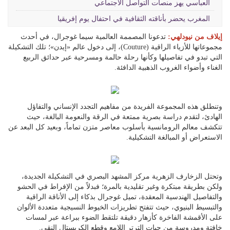
العباسي يهز منصات التواصل الاجتماعي
المغرب يحضر بأناقته الثقافية في احتفال يوم إفريقيا
إيلاف من نيودلهي:
تدعونا المصممة العالمية سيما غوجرال، في أحدث
مجموعاتها للأزياء الراقية (Couture)، إلى دخول عالم «إيدن»؛ تلك التشكيلة
التي تبدو في تفاصيلها وكأنها رحلة حالمة ومسرحية عبر حدائق الربيع
الغناء وأضواء الغروب الذهبية الدافئة.
وتنطلق هذه المجموعة الفريدة من مفاهيم التجدد الإنساني والتفاؤل
الهادئ، لتقدم دراسة بصرية ممتعة في الرقة والنعومة البالغة، حيث
تتكشف معالم الرومانسية بأسلوب معاصر متزن تماماً، وبعيد كل البعد عن
الاستعراض أو المبالغة التشكيلية.
وتحتل الزخارف الزهرية مركز المشهد البصري في التشكيلة الجديدة،
ولكن بطريقة مبتكرة وغير تقليدية بالمرة؛ فبدلاً من الإفراط في الحشو
والتفاصيل الهندسية المعقدة، تميل غوجرال بذكاء إلى الأناقة الراقية
والتبسيط البنيوي، حيث تتفتح تطريزات الخيوط النسيجية متعددة الألوان
على الأقمشة الفاخرة كأزهار دقيقة تلتقط الضوء ببراعة عبر لمسات
خافتة ومدروسة من حبات الترتر اللامع وقطع الكريستال النقي.