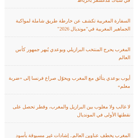
في شباك مدغشقر بالرباط
السفارة المغربية تكشف عن خارطة طريق شاملة لمواكبة
الجماهير المغربية في"مونديال 2026"
المغرب يحرج المنتخب البرازيلي وبوعدي يُبهر جمهور كأس
العالم
أيوب بوعدي يتألق مع المغرب ويحوّل صراع فرنسا إلى «ضربة
معلم»
لا غالب ولا مغلوب بين البرازيل والمغرب، وقطر تحصل على
نقطتها الأولى في المونديال
المغرب يخطف عناوين العالم.. إشادات غير مسبوقة بأسود