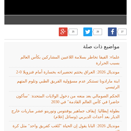
25
29
27
مواضيع ذات صلة
علماء: الفيفا تخاطر بسلامة اللاعبين المشاركين بكأس العالم
بسبب الحرارة
مونديال 2026: العراق يختتم تحضيراته بخسارة أمام فنزويلا 0-2
ابنة مارادونا تستنكر عدم مسؤولية الفريق الطبي وتلوم المتهم
الرئيسي
الحكم الصومالي بعد منعه من دخول الولايات المتحدة: "سأكون
حاضرا في كأس العالم القادمة" في 2030
بطولة إيطاليا: إيقاف جماهير يوفنتوس وتورينو عشر مباريات خارج
الديار بعد أحداث الديربي (وسائل إعلام)
مونديال 2026: البابا يقول إن الحياة "تُلعَب كفريق واحد" مثل كرة