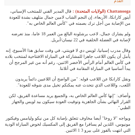
القدم
Chattanooga (الولايات المتحدة) :
قال المدير الفني للمنتخب الإسباني،
أيتور كارانكا، الأربعاء، إن النجم الشاب لامين جمال متلهف بشدة للعودة
من الإصابة من أجل ترك بصمته في "كأس العالم الخاص به".
ولم يشارك جمال، لاعب برشلونة البالغ من العمر 18 عاما، منذ تعرضه
لإصابة في العضلة الخلفية في 22 نيسان/أبريل.
وقال مدرب إسبانيا، لويس دي لا فوينتي، في وقت سابق هذا الأسبوع، إنه
يأمل أن يكون اللاعب جاهزا للمشاركة في المباراة الافتتاحية لمنتخب بلاده
في كأس العالم أمام الرأس الأخضر الاثنين، رغم أنه من غير المرجح أن
يبدأ أساسيا في المباراة المقامة في أتلانتا.
ونقل كارانكا عن اللاعب قوله: "من الواضح أن اللاعبين دائماً يريدون
اللعب، واللاعب الذي نتحدث عنه يمكنكم تخيل مدى شوقه للعودة".
وأضاف: "إنها كأس العالم الخاص به، والجميع يريد مساعدة الفريق، لكن
القرار النهائي بشأن الجاهزية وتوقيت العودة سيكون بيد لويس والجهاز
الطبي".
ويواجه "لا روخا" أيضا مخاوف تتعلق بإصابة كل من نيكو وليامس وفيكتور
مونيوس، اللذين لم يسافرا مع الفريق إلى المكسيك لخوض المباراة الودية
التي انتهت بالفوز على بيرو 3 1 الاثنين.