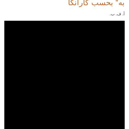
به" بحسب كارانكا
أ. ف. ب.