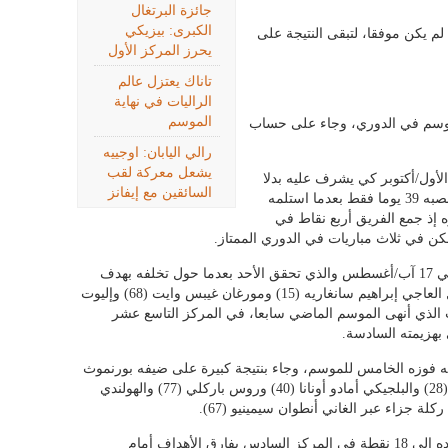
جائزة البرتغال
الكبرى: بيزيكي
لم يكن موفقا، لتبقى النتيجة على
يحرز المركز الأول
تاناك يعتزل عالم
الراليات في نهاية
الموسم
لموسم في الدوري، وجاء على حساب
رالي اليابان: اوجييه
يشعل معركة لقب
د مع شون دايش في 21 تشرين الأول/أكتوبر كي يشرف عليه بدلا
السائقين مع إيفانز
من الأسترالي أنج بوستيكوغلو الذي بقي في منصبه 39 يوما فقط بعدما استلمه
ه إذ جمع الفريق أربع نقاط في
لكن في ثلاث مباريات في الدوري الممتاز.
ورغم فوزه الأول منذ تغلبه على برنتفورد 3 1 في 17 آب/أغسطس والذي تحقق الأحد بعدما حول تخلفه بهدف
للألماني لوكاس نميشا (13) إلى تقدم 3 1 بفضل العاجي إبراهيم سانغاريه (15) ومورغان غيبس وايت (68) وإليوت
 فوريست الذي أنهى الموسم الماضي سابعا، في المركز التاسع عشر
قه فوزه الخامس للموسم، وجاء بنتيجة كبيرة على ضيفه بورنموث
برباعية نظيفة سجلها الأرجنتيني إميليانو بوينديا (28) والبلجيكي أمادو أونانا (40) وروس باركلي (77) والهولندي
ورفع فريق المدرب الإسباني أوناي إيمري رصيده إلى 18 نقطة في المركز السادس بفارق الأهداف أمام