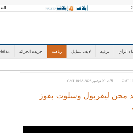
العدد 3602 الجمعة 07 أغسطس 2026 آخر تح
|
ء الرأي
ترفيه
لايف ستايل
رياضة
جريدة الجرائد
مذاقا
GMT الأحد 09 نوفمبر 2025 19:35
يد محن ليفربول وسلوت بفوز