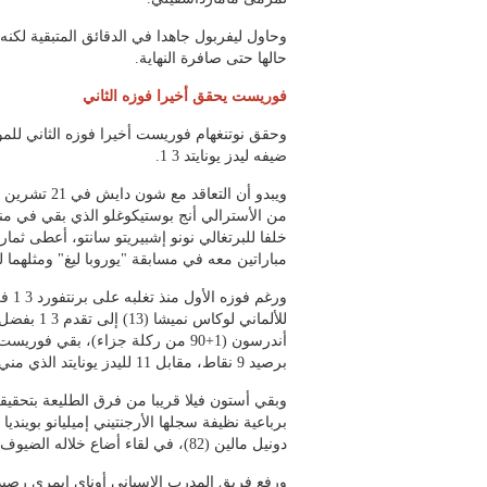
وحاول ليفربول جاهدا في الدقائق المتبقية لكنه 
حالها حتى صافرة النهاية.
فوريست يحقق أخيرا فوزه الثاني
وحقق نوتنغهام فوريست أخيرا فوزه الثاني ل
ضيفه ليدز يونايتد 3 1.
ويبدو أن التعاق
خلفا للبرتغالي نونو إشبيريتو سانتو، أعطى ثمار
مباراتين معه في مسابقة "يوروبا ليغ" ومثلهما 
أندرسون (1+90 من ركلة جزاء)، بقي
برصيد 9 نقاط، مقابل 11 لليدز يونايتد الذي مني بهزيمته السادسة.
وبقي أستون فيلا قريبا من فرق الطليعة بتحقي
دونيل مالين (82)، في لقاء أضاع خلاله الضيوف ركلة جزاء عبر الغاني أنطوان سيمينيو (67).