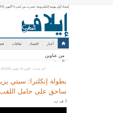
إمتداد أول يومية إليكترونية | صدرت من لندن 4 أكتوبر 2016
أخبار
اقتصاد
ثقافات
فضا
من عناوين
اليوم:
: آخر تحديث
GMT الإثنين 10 نوفمبر 2025 11:28
بطولة إنكلترا: سيتي يز
ساحق على حامل اللقب
أ. ف. ب.