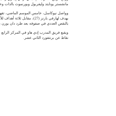
مانشستر يونايتد وليفربول وبورنموث بالذات وخ
وواصل نيوكاسل، خامس الموسم الماضي، تقهقره
بالنقص العددي في صفوفه بعد طرد دان بورن بالانذا
نقاط عن برنتفورد الثاني عشر.