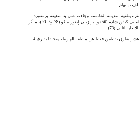
لف توتنهام.
 بتلقيه الهزيمة الخامسة وجاءت على يد مضيفه برنتفورد
بهدف لهارفي بارنز (27)، مقابل ثلاثة أهداف للألماني كيفن شاده (56) والبرازيلي إيغور تياغو (78 و5+90)، متأثرا
ر الثاني (73).
ويقبع فريق المدرب إدي هاو في المركز الرابع عشر بفارق نقطتين فقط عن منطقة الهبوط، متخلفا بفارق 4