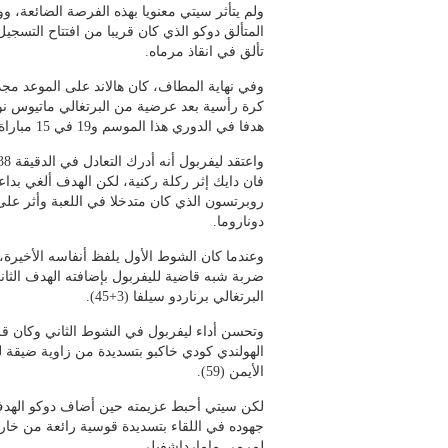
ولم يتأثر سيتي معنويا بهذه الفرصة الضائعة،
تألق في انقاذ مرماه.
وفي نهاية المطاف، كان هالاند على الموعد مج
هدفا في الدوري هذا الموسم و19 في 15 مباراة ضمن كافة المسابقات.
فان دايك إثر ركلة ركنية، لكن الهدف ألغي بدا
روبرتسون الذي كان متدخلا في اللعبة وأثر على
دوناروما.
وعندما كان الشوط الأول يلفظ أنفاسه الأخيرة،
ضربة شبه قاضية لليفربول بإضافته الهدف الثان
البرتغالي برناردو سيلفا (3+45).
وتحسن أداء ليفربول في الشوط الثاني وكان قري
الهولندي كودي خاكبو بتسديدة من زاوية ضيقة 
الأيمن (59).
جهوده في اللقاء بتسديدة قوسية رائعة من خارج
لمرمى مامارداشفيلي.