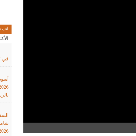
في ر
الأك
في كأ
أسود
بالرب
السف
شاملة
2026"