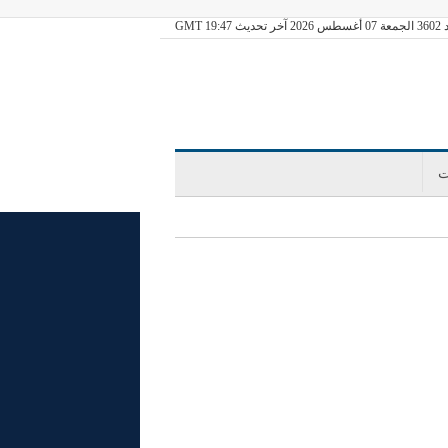
ديث GMT 19:47
ت