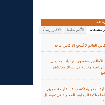
ياضة
ثر مشاهدة
الأكثر تعليقا
الأكثر إرسالًا
س العالم لا أشجع إلا كابتن ماجد
 الأطلس يستعدون لنهائيات مونديال
2026: رباعية مغربية في شباك مدغشقر
اط
ارة المغربية تكشف عن خارطة طريق
 لمواكبة الجماهير المغربية في"مونديال