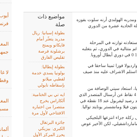
أيوب
مواضيع ذات
مدربه الهولندي أرنه سلوت بفوزه
فرنس
صلة
 الأحد في المرحلة الحادية عشرة من الدوري
بطولة إسبانيا: ريال
مدريد يتعثّر أمام
ستعادته توازنه في المرحلة
المغر
فايكانو ويمنح
ن فيلا 2 0 بعد أربع هزائم متتالية في الدوري، ثم بتغلبه
برشلونة فرصة
جمهو
تقليص الفارق
رديولا فوزا ثمينا ساحقا في
بطولة إيطاليا:
ها 550 مع سيتي الذي استلم الاشراف عليه منذ صيف
لا غا
بولونيا يسدي خدمة
لقطبي ميلانو
وقطر
بإسقاطه نابولي
ريا، استعاد سيتي الوصافة من
تشلسي بعدما رفع رصيده إلى 22 نقطة، بفارق 4 نقاط عن أرسنال المتصدر الذي
ايه تي بي الختامية:
المغ
تعثر السبت بالتعادل مع سندرلاند 2 2، فيما تجمد رصيد ليفربول عند 18 نقطة في
ألكاراس يخرج
ن فيلا ومانشستر يونايتد تواليا.
منتصرا من اختباره
مسبو
الافتتاحي لأول مرة
ركلة جزاء انتزعها البلجيكي
جائزة البرتغال
مارداشفيلي، لكن الأخير عوض
الكبرى: بيزيكي
ألمان
يحرز المركز الأول