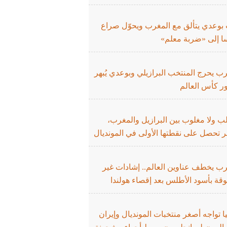
 بوعدي يتألق مع المغرب ويحوّل صراع
ا إلى «ضربة معلم»
ب يحرج المنتخب البرازيلي وبوعدي يُبهر
ر كأس العالم
لب ولا مغلوب بين البرازيل والمغرب،
 تحصل على نقطتها الأولى في المونديال
رب يخطف عناوين العالم.. إشادات غير
قة بأسود الأطلس بعد إقصاء هولندا
يا تواجه أصغر منتخبات المونديال وإيران