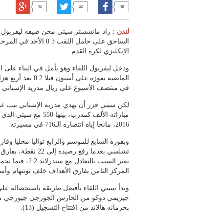
46
52
48
لندن :
زاد مانشستر سيتي محن ضيفه ليفربول و
الساحق على حامل اللقب 3 0
الإنكليزي لكرة القدم.
ودخل ليفربول اللقاء وهو يأمل في البناء على ا
الماضية بفوزه على أستو
في منتصف الأسبوع على ريال مدريد الإسباني 1 0 في دوري أبطال أوروبا.
لكن سيتي قرر أن يهدي مدربه الإسباني بيب غوا
مباراته الألف كمدرب، بين
2016، مانحا إياه انتصاره الـ716 في مسيرته.
وبفوزه السابع للموسم والرابع تواليا محليا وقا
المركز الثامن بفارق الأهداف خلف توتنهام وأستو
وبدأ سيتي اللقاء بأفضل طريقة باستحصاله على 
جيريمي دوكو من الحارس الجورجي جيورجي ما
بحرمانه هالاند من افتتاح التسجيل (13).