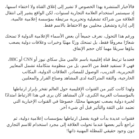
فالأخبار المنتشرة بهذا الخصوص لا تشير إلى إغلاق القناة ولا اختفاء اسمها،
إذ سيستمر استخدام العلامة التجارية لسنوات، لكن الواقع يشير إلى انتقال
العلاقة من شراكة تشغيلية وتحريرية مرتبطة بمؤسسة إعلامية عالمية،
إلى إدارة وتشغيل محليين مع الاحتفاظ بالاسم فقط.
ورغم هذا التحول، نعرف جميعاً أن بعض الأسماء الإعلامية الدولية لا تمنحك
شعارًا معروفًا فقط، بل تمنحك وزنًا مهنيًا وخبرات وعلاقات دولية يصعب
بناؤها سريعًا مهما كان حجم الإنفاق.
فعندما ترتبط قناة إقليمية باسم عالمي مثل سكاي نيوز أو CNN أو BBC،
فهي لا تستفيد فقط من الاسم، بل من منظومة متكاملة تشمل المعايير
التحريرية، التدريب، الوصول للمصادر، العلاقات الدولية، المكاتب
الخارجية، والثقة المتراكمة لدى المشاهد وصناع القرار والمعلنين.
ولهذا كانت كثير من القنوات الإقليمية حول العالم تفخر بإبراز ارتباطها
بالمؤسسات الغربية الكبرى، لأن المشاهد كان يرى في هذا الارتباط امتدادًا
لخبرة دولية يصعب تعويضها محليًا، خصوصًا في القنوات الإخبارية التي
تعتمد على الثقة والتأثير قبل أي شيء آخر.
فقنوات عديدة بدأت قوية بفضل ارتباطها بمؤسسات إعلامية دولية، ثم
تراجع تأثير بعضها عندما تحولت العلاقة إلى مجرد استخدام للاسم التجاري
دون وجود حقيقي للمظلة المهنية ذاتها!