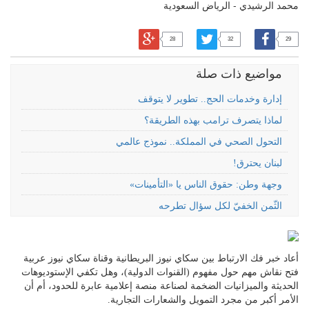
محمد الرشيدي - الرياض السعودية
28
32
29
مواضيع ذات صلة
إدارة وخدمات الحج.. تطوير لا يتوقف
لماذا يتصرف ترامب بهذه الطريقة؟
التحول الصحي في المملكة.. نموذج عالمي
لبنان يحترق!
وجهة وطن: حقوق الناس يا «التأمينات»
الثّمن الخفيّ لكل سؤال تطرحه
أعاد خبر فك الارتباط بين سكاي نيوز البريطانية وقناة سكاي نيوز عربية
فتح نقاش مهم حول مفهوم (القنوات الدولية)، وهل تكفي الإستوديوهات
الحديثة والميزانيات الضخمة لصناعة منصة إعلامية عابرة للحدود، أم أن
الأمر أكبر من مجرد التمويل والشعارات التجارية.