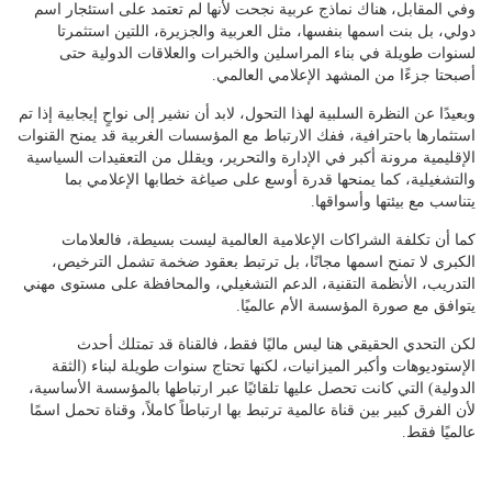
وفي المقابل، هناك نماذج عربية نجحت لأنها لم تعتمد على استئجار اسم
دولي، بل بنت اسمها بنفسها، مثل العربية والجزيرة، اللتين استثمرتا
لسنوات طويلة في بناء المراسلين والخبرات والعلاقات الدولية حتى
أصبحتا جزءًا من المشهد الإعلامي العالمي.
وبعيدًا عن النظرة السلبية لهذا التحول، لابد أن نشير إلى نواحٍ إيجابية إذا تم
استثمارها باحترافية، ففك الارتباط مع المؤسسات الغربية قد يمنح القنوات
الإقليمية مرونة أكبر في الإدارة والتحرير، ويقلل من التعقيدات السياسية
والتشغيلية، كما يمنحها قدرة أوسع على صياغة خطابها الإعلامي بما
يتناسب مع بيئتها وأسواقها.
كما أن تكلفة الشراكات الإعلامية العالمية ليست بسيطة، فالعلامات
الكبرى لا تمنح اسمها مجانًا، بل ترتبط بعقود ضخمة تشمل الترخيص،
التدريب، الأنظمة التقنية، الدعم التشغيلي، والمحافظة على مستوى مهني
يتوافق مع صورة المؤسسة الأم عالميًا.
لكن التحدي الحقيقي هنا ليس ماليًا فقط، فالقناة قد تمتلك أحدث
الإستوديوهات وأكبر الميزانيات، لكنها تحتاج سنوات طويلة لبناء (الثقة
الدولية) التي كانت تحصل عليها تلقائيًا عبر ارتباطها بالمؤسسة الأساسية،
لأن الفرق كبير بين قناة عالمية ترتبط بها ارتباطاً كاملاً، وقناة تحمل اسمًا
عالميًا فقط.