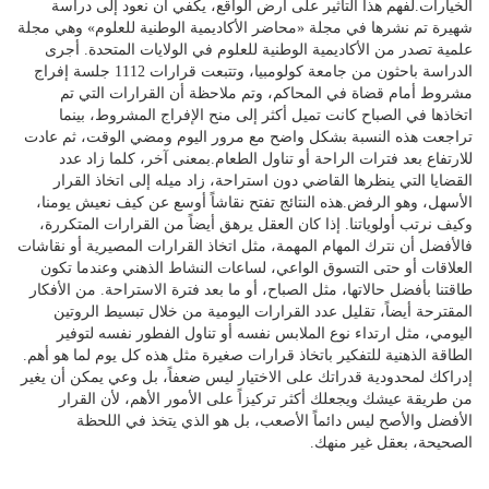
الخيارات.لفهم هذا التأثير على أرض الواقع، يكفي أن نعود إلى دراسة
شهيرة تم نشرها في مجلة «محاضر الأكاديمية الوطنية للعلوم» وهي مجلة
علمية تصدر من الأكاديمية الوطنية للعلوم في الولايات المتحدة. أجرى
الدراسة باحثون من جامعة كولومبيا، وتتبعت قرارات 1112 جلسة إفراج
مشروط أمام قضاة في المحاكم، وتم ملاحظة أن القرارات التي تم
اتخاذها في الصباح كانت تميل أكثر إلى منح الإفراج المشروط، بينما
تراجعت هذه النسبة بشكل واضح مع مرور اليوم ومضي الوقت، ثم عادت
للارتفاع بعد فترات الراحة أو تناول الطعام.بمعنى آخر، كلما زاد عدد
القضايا التي ينظرها القاضي دون استراحة، زاد ميله إلى اتخاذ القرار
الأسهل، وهو الرفض.هذه النتائج تفتح نقاشاً أوسع عن كيف نعيش يومنا،
وكيف نرتب أولوياتنا. إذا كان العقل يرهق أيضاً من القرارات المتكررة،
فالأفضل أن نترك المهام المهمة، مثل اتخاذ القرارات المصيرية أو نقاشات
العلاقات أو حتى التسوق الواعي، لساعات النشاط الذهني وعندما تكون
طاقتنا بأفضل حالاتها، مثل الصباح، أو ما بعد فترة الاستراحة. من الأفكار
المقترحة أيضاً، تقليل عدد القرارات اليومية من خلال تبسيط الروتين
اليومي، مثل ارتداء نوع الملابس نفسه أو تناول الفطور نفسه لتوفير
الطاقة الذهنية للتفكير باتخاذ قرارات صغيرة مثل هذه كل يوم لما هو أهم.
إدراكك لمحدودية قدراتك على الاختيار ليس ضعفاً، بل وعي يمكن أن يغير
من طريقة عيشك ويجعلك أكثر تركيزاً على الأمور الأهم، لأن القرار
الأفضل والأصح ليس دائماً الأصعب، بل هو الذي يتخذ في اللحظة
الصحيحة، بعقل غير منهك.