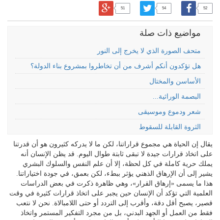
51
54
52
مواضيع ذات صلة
متحف الصورة الذي لا يخرج إلى النور
هل تؤكدون أنكم أشرف من أن تخاطروا بمشروع بناء الدولة؟
الأساسن والمختال
البصمة الوراثية...
شعر ودموع وموسيقى
الثروة القابلة للسقوط
يقال إن الحياة هي مجموع قراراتنا، لكن ما لا يدركه كثيرون هو أن قدرتنا
على اتخاذ قرارات جيدة لا تبقى ثابتة طوال اليوم. قد يظن الإنسان أنه
يملك حرية كاملة في كل لحظة، إلا أن علم النفس والسلوك البشري
يشير إلى أن الإرهاق الذهني يؤثر ببطء، لكن بعمق، في جودة اختياراتنا.
هذا ما يسمى «إرهاق القرار»، وهي ظاهرة ذكرت في بعض الدراسات
العلمية التي تؤكد أن الإنسان حين يجبر على اتخاذ قرارات كثيرة في وقت
قصير، يصبح أقل دقة، وأقرب إلى التردد أو حتى اللامبالاة. نحن لا نتعب
فقط من العمل أو الجهد البدني، بل من مجرد التفكير المستمر واتخاذ