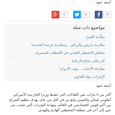
أسعد عبود -
43
36
38
مواضيع ذات صلة
سلّامة القَسّ
متلازمة باريس والرياض.. ومتلازمة فرنسا الجديدة!
مخاطر الانشطار اللبناني في اللحظات المصيريّة
كنز مالي يحتاج للرعاية
مفارقة الأحباب... موت الأرواح!
الإمارات دولة القانون
أسعد عبود
أكثر من 6 مرّات، هي اللقاءات التي عقدها وزيرا الخارجية الأميركي
أنطوني بلينكن والصيني وانغ يي في أقل من عام، بهدف تنظيم الصراع
بين أكبر قوتين اقتصاديتين في العالم، وتهدئة التوترات التي تنشب من
حين إلى آخر في منطقة المحيطين الهادئ والهندي.