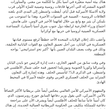
هناك بيئة أمنية متغيّرة في آسيا بكل ما للكلمة من معنى. والمناورات
الجوية المشتركة التي أجرتها قاذفات روسية وصينية للمرّة الأولى قرب
ولاية ألاسكا الأميركية قبل أيام، أيقظت واشنطن إلى المدى الذي بلغته
العلاقات الروسية - الصينية في السنوات الأخيرة. وهذا ما استوجب من
بلينكن أن يثير مع وانغ يي خلال لقائهما الأخير في لاوس، على هامش
اجتماع وزراء الخارجية لرابطة دول جنوب شرق آسيا (آسيان)، المساعدة
العسكرية الصينية لروسيا في حربها مع أوكرانيا.
وأعقب ذلك إعلان الولايات المتحدة الأحد خططاً لرفع مستوى قيادتها
العسكرية في اليابان، من أجل تعميق التعاون مع القوات اليابانية الحليفة،
وذلك في وقت يصف البلدان الصين بأنها "أكبر تحدٍ استراتيجي" يواجه
المنطقة.
وفي وقت سابق من الشهر الجاري، دعت إدارة الرئيس جو بايدن اليابان
وأستراليا وكوريا الجنوبية ونيوزيلندا لحضور قمة حلف شمال الأطلسي في
واشنطن، في الذكرى الـ75 لتأسيس الحلف. وهذه إشارة إلى التعاون
المتزايد بين الحلف العسكري الغربي وقوى حليفة لأميركا في المحيط
الهادئ.
والمفهوم الأميركي للأمن العالمي ينعكس أيضاً على بريطانيا الأكثر التصاقاً
بالأمن الأميركي، التي يقول وزير دفاعها السابق جورج روبرتسون، الذي
كان أميناً عاماً سابقاً للحلف الأطلسي أيضاً ويشرف الآن على مراجعة
دفاعية للمملكة بتكليف من الحكومة البريطانية العمالية الجديدة، إن هناك