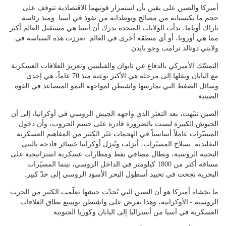
أميركا والصين على يقين بأن استمرار قوتيهما الاقتصادية تتوقف على
حجم ما يكتسبانه من مصالح ويوطدانه من نفوذ في آسيا. ومنذ رئاسة
باراك أوباما، بدأت الولايات المتحدة تدرك أن آسيا هي مستقبل العالم أكثر
مما هي أوروبا، أو أي منطقة أخرى في العالم. تعززت هذه السياسة في
ولايتي دونالد ترامب وجو بايدن.
التمسّك الأميركي بالدفاع عن تايوان والفيليبين وتعزيز العلاقات العسكرية
مع اليابان ونقلها إلى مرحلة هي الأكثر نوعية منذ 70 عاماً، هي إحدى
وسائل الضغط التي تمارسها واشنطن لمواجهة النمو المتصاعد في القوة
الصينية.
الصين تنبّهت، بعد التعثر الذي واجهه الجيش الروسي في أوكرانيا، إلى أن
الجيوش الكبيرة ليست بالضرورة قادرة على حسم الحروب، وأن دخول
المسيّرات عاملاً أساسياً في الهجمات غيّر الكثير من المفاهيم العسكرية
التقليدية. بسلاح المسيّرات، أنزلت وتُنزل أوكرانيا خسائر فادحة بالبنى
التحتية الروسية، وتطال مصافي نفط ومطارات عسكرية استراتيجية على
مسافة أكثر من 1800 كيلومتر في الداخل الروسي، بينما المسيّرات
البحرية نجحت في تحييد أسطول البحر الأسود الروسي إلى حدّ كبير.
ما تخشاه أميركا هو أن الصين التي تُحدّث جيشها تعلّمت الكثير من الحرب
الروسية - الأوكرانية، وهذا يفرض على واشنطن توسيع نطاق العلاقات
العسكرية في آسيا من أستراليا إلى اليابان وكوريا الجنوبية.