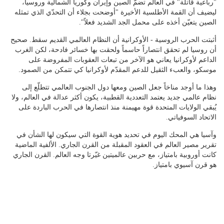
"رباعية قاتلة" في العالم تضمّ الصين وإيران وكوريا الشمالية وروسيا،
ليضيف أن القمة الأطلسية الأخيرة "أوضحت بجلاء أن التحدّي الذي تمثله
الصين يتعيّن أخذه على محمل الجد الشديد فعلاً".
أثبتت الحرب الروسية - الأوكرانية أن النظام العالمي القديم سقط. صحيح
أن روسيا لم تحقق انتصاراً حاسماً ولحقت بها خسائر فادحة، لكن الغرب
الداعم لأوكرانيا يعاني هو الآخر من تبعات العقوبات المفروضة على
موسكو، والعبء الثقيل للدعم المقدّم لأوكرانيا كي تتمكن من الصمود.
وهذا ما أوجد مناخاً جعل الصين ومعها دول الجنوب العالمي تتطلّع إلى
نظام عالمي جديد يعتمد التعددية القطبية، يكون أكثر عدالة في العالم، ولا
يُبقي الولايات المتحدة قوة مهيمنة منذ انتصارها في الحرب الباردة على
الاتحاد السوفياتي.
وآسيا هي المحك اليوم في تحديد هوية القوة التي سيكون لها الشأن في
تقرير مصير العالم في العقود المقبلة من القرن الجاري. الألفية الماضية
كانت أوروبية بامتياز، مع حربين عالميتين غيّرتا وجه العالم. القرن الجاري
هو قرن آسيوي بامتياز.