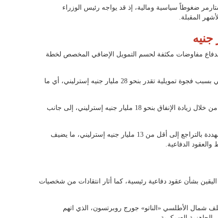
رمر ضغوطاً سياسية ومالية، إذ قد يواجه رئيس الوزراء
أشهر المقبلة.
لدفاع مفاوضات مكثفة لحسم التمويل الإضافي المخصص لخطة
وكانت الخطة قد تأجلت منذ أواخر العام الماضي بسبب فجوة تمويلية تقدر بنحو 28 مليار جنيه إسترليني، أي ما
وناقشت الحكومة سابقاً خطة لسد هذه الفجوة من خلال زيادة الإنفاق بنحو 18 مليار جنيه إسترليني، إلى جانب
إلا أن الحزمة المالية المطروحة حالياً أصبحت مهددة بالتراجع إلى أقل من 13 مليار جنيه إسترليني، ما يضيف
العقود الدفاعية.
اليقين بشأن عقود دفاعية رئيسية، كما أثار انتقادات من شخصيات
حلف شمال الأطلسي «الناتو» جورج روبرتسون، الذي اتهم
 الجاهزية العسكرية.