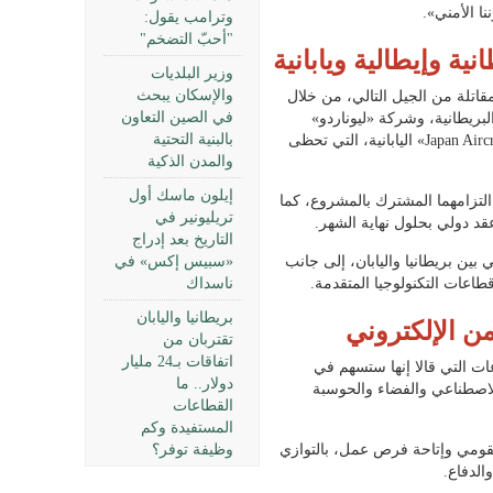
ا الأمني».
وترامب يقول:
"أحبّ التضخم"
ية وإيطالية ويابانية
وزير البلديات
والإسكان يبحث
مقاتلة من الجيل التالي، من خلال
في الصين التعاون
 مشترك يجمع شركة «BAE Systems» البريطانية، وشركة «ليوناردو»
بالبنية التحتية
الإيطالية، وشركة «Japan Aircraft Industrial Enhancement» اليابانية، التي تحظى
والمدن الذكية
إيلون ماسك أول
لتزامهما المشترك بالمشروع، كما
تريليونير في
عقد دولي بحلول نهاية الشهر.
التاريخ بعد إدراج
 بين بريطانيا واليابان، إلى جانب
«سبيس إكس» في
طاعات التكنولوجيا المتقدمة.
ناسداك
بريطانيا واليابان
من الإلكتروني
تقتربان من
اتفاقات بـ24 مليار
 التي قالا إنها ستسهم في
دولار.. ما
الاصطناعي والفضاء والحوسبة
القطاعات
المستفيدة وكم
لقومي وإتاحة فرص عمل، بالتوازي
وظيفة توفر؟
الدفاع.