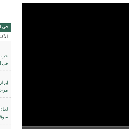
في ا
الأك
حرب إ
في ال
إيرا
مرحلة
سوق 