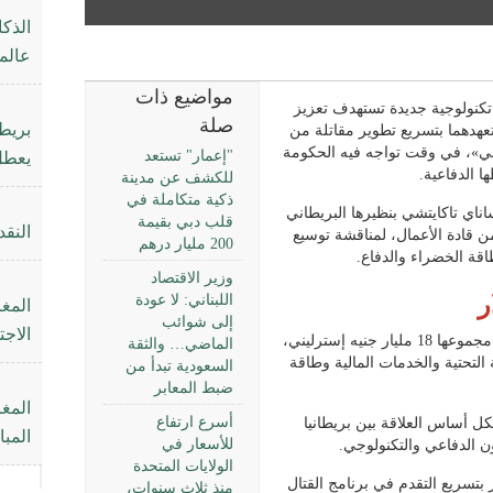
الذك
عالمي
مواضيع ذات
ة تكنولوجية جديدة تستهدف تعزيز
صلة
بريطا
عهدهما بتسريع تطوير مقاتلة من
لمي»، في وقت تواجه فيه الحكومة
"إعمار" تستعد
يعطل خلاف الـ
ا الدفاعية.
للكشف عن مدينة
ذكية متكاملة في
ساناي تاكايتشي بنظيرها البريطاني
قلب دبي بقيمة
النقد
 قادة الأعمال، لمناقشة توسيع
200 مليار درهم
طاقة الخضراء والدفاع.
وزير الاقتصاد
اللبناني: لا عودة
المغ
إلى شوائب
الاجت
تزامنت المحادثات مع الإعلان عن اتفاقيات يبلغ مجموعها 18 مليار جنيه إسترليني،
الماضي… والثقة
البنية التحتية والخدمات المالية وطاقة
السعودية تبدأ من
ضبط المعابر
أسرع ارتفاع
كل أساس العلاقة بين بريطانيا
المب
للأسعار في
ون الدفاعي والتكنولوجي.
الولايات المتحدة
ر بتسريع التقدم في برنامج القتال
منذ ثلاث سنوات،