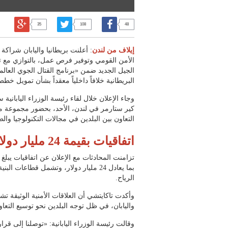
35
108
48
إيلاف من لندن
: أعلنت بريطانيا واليابان شراك
الأمن القومي وتوفير فرص عمل، بالتوازي مع ت
الجيل الجديد ضمن «برنامج القتال الجوي العا
البريطانية خلافاً داخلياً معقداً بشأن تمويل خططه
وجاء الإعلان خلال لقاء رئيسة الوزراء اليابانية 
كير ستارمر في لندن، الأحد، بحضور مجموعة من
التعاون بين البلدين في مجالات التكنولوجيا وال
اتفاقيات بقيمة 24 مليار دولار
بما يعادل 24 مليار دولار، وتشمل قطاعات 
الرياح.
وأكدت تاكايتشي أن العلاقات الأمنية الوثيقة تش
واليابان، في ظل توجه البلدين نحو توسيع التعا
وقالت رئيسة الوزراء اليابانية: «توصلنا إلى قرا