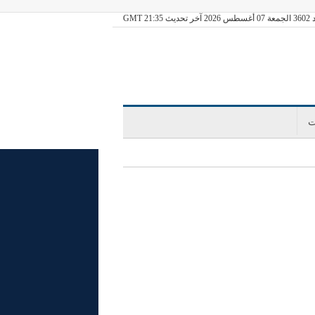
ديث GMT 21:35
ت