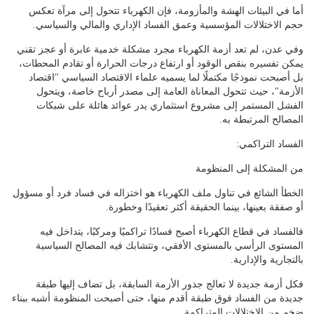
أما في البيئات الهشة والمأزومة، فإن الكهرباء تتحول إلى مرآة تعكس
حجم الاختلالات المؤسسية وعمق الفساد الإداري والمالي والسياسي.
وفي عدن، لم تعد أزمة الكهرباء مجرد مشكلة خدمية عابرة أو عجز تقني
يمكن تفسيره بنقص الوقود أو ارتفاع درجات الحرارة أو تقادم المحطات،
بل أصبحت نموذجًا مكتملًا لما يسميه علماء الاقتصاد السياسي "اقتصاد
الأزمة"، حيث تتحول المعاناة العامة إلى مصدر أرباح خاصة، ويتحول
الفشل المستمر إلى مشروع استثماري يدر عوائد هائلة على شبكات
المصالح المرتبطة به.
الفساد التراكمي:
من المشكلة إلى المنظومة
الخطأ الشائع في تناول ملف الكهرباء هو اختزاله في فساد فرد أو مسؤول
أو صفقة بعينها، بينما الحقيقة أكثر تعقيدًا وخطورة.
فالفساد في قطاع الكهرباء أصبح فسادًا تراكميًا ومركبًا، يتداخل فيه
المستوى الرأسي بالمستوى الأفقي، وتتشابك فيه المصالح السياسية
بالتجارية والإدارية.
فكل أزمة جديدة لا تعالج جذور الأزمة السابقة، بل تضاف إليها طبقة
جديدة من الفساد فوق طبقة أقدم منها، حتى أصبحت المنظومة أشبه ببناء
ضخم من الاختلالات المتراكمة.