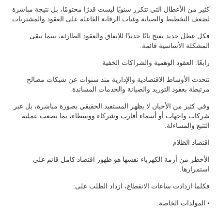
كثير من الأعطال التي تتكرر سنويًا ليست قدرًا محتومًا، بل نتيجة مباشرة
لضعف التخطيط والصيانة وغياب الرقابة الفاعلة على العقود والمشتريات.
فكل عطل جديد يفتح بابًا جديدًا للإنفاق والعقود الطارئة، بينما تبقى
المشكلة الأساسية قائمة.
رابعًا: العقود الوهمية والشراكات الخفية
تتحدث الأوساط الاقتصادية والإدارية منذ سنوات عن شبكات مصالح
مرتبطة بعقود التوريد والصيانة والخدمات المساندة.
وفي كثير من الأحيان لا يظهر المستفيد الحقيقي بصورة مباشرة، بل عبر
شركات واجهات أو أسماء أقارب وشركاء ووسطاء، بما يصعب عملية
التتبع والمساءلة.
اقتصاد الظلام
الأخطر من أزمة الكهرباء نفسها هو ظهور اقتصاد كامل قائم على
استمرارها.
فكلما ازدادت ساعات الانقطاع، ازداد الطلب على:
• المولدات الخاصة.