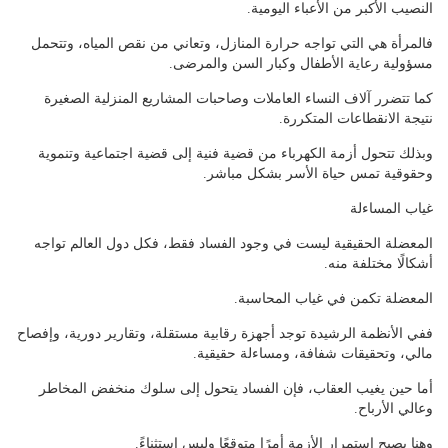
النصيب الأكبر من الأعباء اليومية.
فالمرأة هي التي تواجه حرارة المنازل، وتعاني من نقص المياه، وتتحمل
مسؤولية رعاية الأطفال وكبار السن والمرضى.
كما تتضرر آلاف النساء العاملات وصاحبات المشاريع المنزلية الصغيرة
نتيجة الانقطاعات المتكررة.
وبذلك تتحول أزمة الكهرباء من قضية فنية إلى قضية اجتماعية وتنموية
وحقوقية تمس حياة الأسر بشكل مباشر.
غياب المساءلة
المعضلة الحقيقية ليست في وجود الفساد فقط، فكل دول العالم تواجه
أشكالًا مختلفة منه.
المعضلة تكمن في غياب المحاسبة.
ففي الأنظمة الرشيدة توجد أجهزة رقابية مستقلة، وتقارير دورية، وإفصاح
مالي، وتحقيقات شفافة، ومساءلة حقيقية.
أما حين يغيب العقاب، فإن الفساد يتحول إلى سلوك منخفض المخاطر
وعالي الأرباح.
وهنا يصبح استمرار الأزمة أمرًا متوقعًا وليس استثناءً.