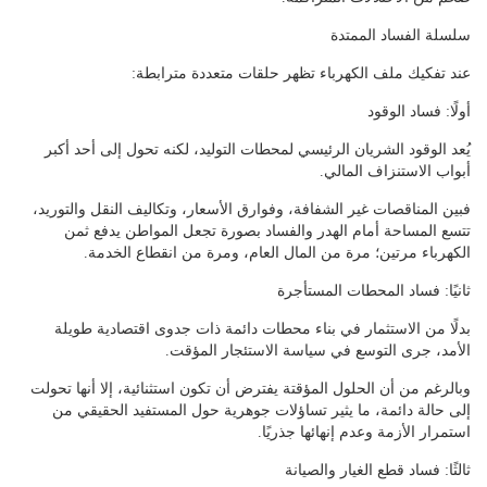
سلسلة الفساد الممتدة
عند تفكيك ملف الكهرباء تظهر حلقات متعددة مترابطة:
أولًا: فساد الوقود
يُعد الوقود الشريان الرئيسي لمحطات التوليد، لكنه تحول إلى أحد أكبر
أبواب الاستنزاف المالي.
فبين المناقصات غير الشفافة، وفوارق الأسعار، وتكاليف النقل والتوريد،
تتسع المساحة أمام الهدر والفساد بصورة تجعل المواطن يدفع ثمن
الكهرباء مرتين؛ مرة من المال العام، ومرة من انقطاع الخدمة.
ثانيًا: فساد المحطات المستأجرة
بدلًا من الاستثمار في بناء محطات دائمة ذات جدوى اقتصادية طويلة
الأمد، جرى التوسع في سياسة الاستئجار المؤقت.
وبالرغم من أن الحلول المؤقتة يفترض أن تكون استثنائية، إلا أنها تحولت
إلى حالة دائمة، ما يثير تساؤلات جوهرية حول المستفيد الحقيقي من
استمرار الأزمة وعدم إنهائها جذريًا.
ثالثًا: فساد قطع الغيار والصيانة