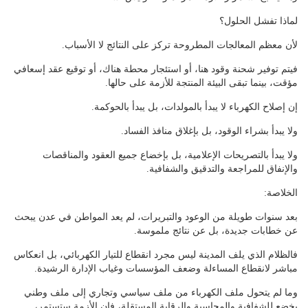
لماذا تفشل الحلول؟
لأن معظم المعالجات المطروحة تركز على النتائج لا الأسباب.
فيتم توفير شحنة وقود هنا، أو استئجار محطة هناك، أو توقيع عقد إسعافي
مؤقت، بينما تبقى البيئة المنتجة للأزمة على حالها.
إن إصلاح الكهرباء لا يبدأ بالمولدات، بل يبدأ بالحوكمة.
ولا يبدأ بشراء الوقود، بل بإغلاق منافذ الفساد.
ولا يبدأ بالتصريحات الإعلامية، بل بإخضاع جميع العقود والمناقصات
والإنفاق للمراجعة والتدقيق والشفافية.
الخلاصة:
بعد سنوات طويلة من الوعود والتبريرات، لم يعد المواطن في عدن يبحث
عن خطابات جديدة، بل عن نتائج ملموسة.
فالظلام الذي يلف المدينة ليس مجرد انقطاع للتيار الكهربائي، بل انعكاس
مباشر لانقطاع المساءلة وضعف المؤسسات وغياب الإدارة الرشيدة.
وما لم يتحول ملف الكهرباء من ملف سياسي وتجاري إلى ملف وطني
يخضع للشفافية والمحاسبة والرقابة المستقلة، فإن الأزمة ستستمر،