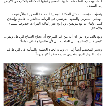
عاماً، ويجذب دائماً حشداً متلهفاً لتصفح رفوفها المكتظة بالكتب من الأرض
إلى السقف.
وتضيّف مؤسسات مثل المكتبة الوطنية للمملكة المغربية والأرشيف
الوطني المغربي والمعهد الفرنسي في الرباط محاضرات عامة، وإطلاق
كتب، ولقاءات مع مؤلفين، وبرامج تعزز ثقافة القراءة، خصوصاً للنساء
والأطفال.
ومع ذلك، ترى دوازان أنه من غير المرجح أن يجتاح السياح الرباط، وتقول:
"ليس ذلك لافتقارها إلى الجاذبية، بل لأن طابعها مختلف تماماً".
ويشير المعتصم أيضاً إلى أن وتيرة الحياة البطيئة والمتأنية في الرباط قد
تجذب الزوار الذين يقدرون تجربة سفر أكثر هدوءاً.