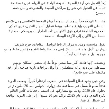
يُعدّ التجول في أزقة المدينة القديمة الهادئة في الرباط تجربة مختلفة
تماماً عن التجول في شوارع مراكش الضيقة والمتعرجة والمزدحمة
بالسياح.
هنا، يبلغ الهدوء حداً يسمح لك بسماع أمواج المحيط الأطلسي وهي تلامس
الشاطئ القريب بإيقاع منتظم، وبينما تتمايل أشجار النخيل، ترى المآذن
الحجرية الشاهقة ترتفع فوق الأقواس ذات الطراز الموريسكي، مضفيةً
لمسةً من الألوان إلى الأزقة البيضاء الناصعة.
تقول مؤسسة ومديرة مركز الرباط لتواصل الثقافات، فرح شريف
دوازان: "أول ما يلفت انتباهك (في مدينة الرباط القديمة) ليس فقط ما هو
موجود، بل ما هو غائب أيضاً".
وتضيف: "إنها هادئة أكثر مما ينبغي نوعاً ما، إذ يمضي السكان يومهم
ببساطة، من دون باعة متطفلين، أو أبواق دراجات نارية صاخبة، أو أزقة
مكتظة على نحو خانق".
وفي حين يشهد قطاع السياحة في المغرب ازدهاراً كبيراً، وضعت الدولة
هدفاً طموحاً يتمثل في مضاعفة عدد زوارها الدوليين إلى 26 مليون زائر
بحلول عام 2030، وذلك مع مشاركتها في استقبال فعاليات كأس العالم
لكرة القدم. وفي عام 2025، توافد نحو 20 مليون زائر على الدولة الواقعة
في شمال أفريقيا.
لكن بينما شهدت أماكن كمراكش زيادة سنوية بنسبة 40% في عدد ليالي