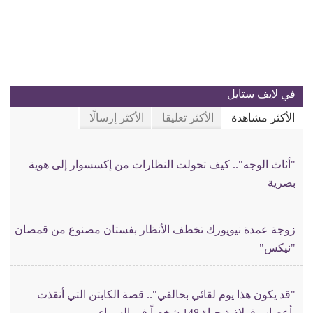
في لايف ستايل
الأكثر مشاهدة
الأكثر تعليقا
الأكثر إرسالًا
"أثاث الوجه".. كيف تحولت النظارات من إكسسوار إلى هوية
بصرية
زوجة عمدة نيويورك تخطف الأنظار بفستان مصنوع من قمصان
"نيكس"
"قد يكون هذا يوم لقائي بخالقي".. قصة الكابتن التي أنقذت
بأعصاب فولاذية حياة 148 شخصاً في السماء