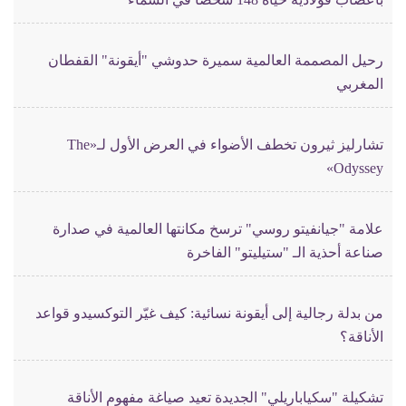
رحيل المصممة العالمية سميرة حدوشي "أيقونة" القفطان
المغربي
تشارليز ثيرون تخطف الأضواء في العرض الأول لـ«The
Odyssey»
علامة "جيانفيتو روسي" ترسخ مكانتها العالمية في صدارة
صناعة أحذية الـ "ستيليتو" الفاخرة
من بدلة رجالية إلى أيقونة نسائية: كيف غيّر التوكسيدو قواعد
الأناقة؟
تشكيلة "سكياباريلي" الجديدة تعيد صياغة مفهوم الأناقة