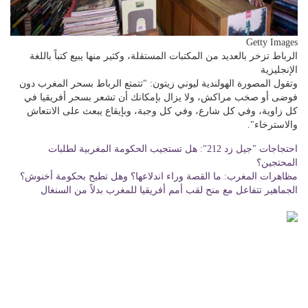
Getty Images
الرباط تزخر بالعديد من المكتبات المستقلة، وكثير منها يبيع كتباً باللغة
الإنجليزية
وتقول المصورة الهولندية ليوني زيتون: "تتمتع الرباط بسحر المغرب دون
فوضى أو صخب مراكش، ولا يزال بإمكانك أن تشعر بسحر أفريقيا في
كل زاوية، وفي كل شارع، وفي كل وجبة، وبإيقاع يبعث على الانتعاش
والاسترخاء".
احتجاجات "جيل زد 212": هل تستجيب الحكومة المغربية لطلبات
المحتجين؟
مظاهرات المغرب: ما القصة وراء اندلاعها؟ وهل تطيح بحكومة أخنوش؟
الجماهير تتفاعل مع منح لقب أمم أفريقيا للمغرب بدلاً من السنغال