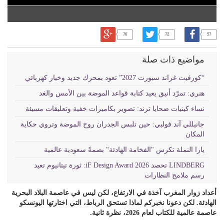
76
72
57
مواضيع ذات صلة
“كورفيت غراند سبورت 2027” تعود بمحرك جديد وخيار كهربائي
هنري: تمرّد أنيق يعيد كتابة قواعد الموضة بين الأمس والغد
نساء كينيات ضحايا ترند: تصوير بكاميرات خفية وتعليقات مسيئة
جانيللي آند فولبي: حين تلبس الجدران روح الموضة وتروي حكاية
المكان
يارا النملة تكرس "الفخامة الهادئة" بصمةً سعودية عالمية
LINDBERG تحصد iF Design Award 2026: ثورة تيتانيوم تعيد
رسم ملامح النظارات
أعداد زوار المغرب آخذة في الارتفاع، لكن ليس في عاصمة البلاد البحرية
الهادئة. لكن دعونا نخبركم لماذا تستحق الرباط، التي اختارتها اليونسكو
عاصمة عالمية للكتاب لعام 2026، نظرة ثانية.