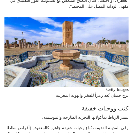
العطرة، أو احتساء شاي النعناع المنعش مع بسكويت اللوز التقليدي في
مقهى الوداية المطل على المحيط".
Getty Images
برج حسان يُعد رمزاً للفخر والهوية المغربية
كتب ووجبات خفيفة
تتميز الرباط بمأكولاتها البحرية الطازجة والموسمية.
وفي المدينة القديمة، تُباع وجبات خفيفة جاهزة كالمعقودة (أقراص بطاطا