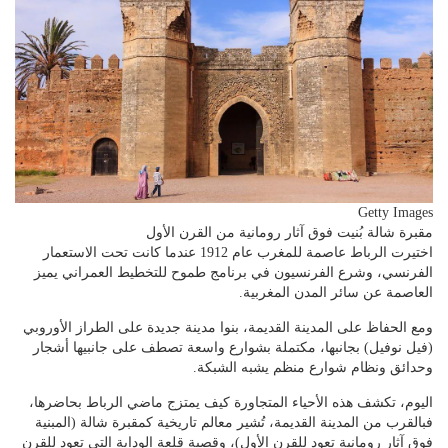
Getty Images
مقبرة شالة بُنيت فوق آثار رومانية من القرن الأول
اختيرت الرباط عاصمة للمغرب عام 1912 عندما كانت تحت الاستعمار
الفرنسي، وشرع الفرنسيون في برنامج طموح للتخطيط العمراني يميز
العاصمة عن سائر المدن المغربية.
ومع الحفاظ على المدينة القديمة، بنوا مدينة جديدة على الطراز الأوروبي
(فيل نوفيل) بجانبها، مكتملة بشوارع واسعة تصطف على جانبيها أشجار
وحدائق ونظام شوارع منظم يشبه الشبكة.
اليوم، تكشف هذه الأحياء المتجاورة كيف يمتزج ماضي الرباط بحاضرها،
فبالقرب من المدينة القديمة، تُشير معالم تاريخية كمقبرة شالة (المبنية
فوق آثار رومانية تعود للقرن الأول)، وقصبة قلعة الوداية التي تعود للقرن