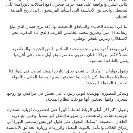
الثاني عشر، والواقعة على قمة جرف صخري (مع إطلالات بانورامية على
المحيط)، والحدائق الأندلسية التي أنشأها الفرنسيون، إلى تاريخ المدينة
العريق.
أما في المدينة الجديدة والمناطق المحيطة بها، يُعد برج حسان الذي يبلغ
ارتفاعه 44 متراً وضريح محمد الخامس القريب (الذي قاد المغرب نحو
الاستقلال) رمزين للفخر الوطني.
وفي موضع آخر، يضم متحف محمد السادس للفن الحديث والمعاصر،
أعمالاً لأكثر من 200 فنان مغربي معاصر، وهو أول متحف في أفريقيا
يعمل بالطاقة الشمسية.
وتقول دوازان: "يمكنك أن تشعر بعبق التاريخ الممتد لقرون في شوارعنا
ومعالمنا ومتاحفنا، كل ذلك بينما تستمتع بنسيم المحيط العليل والأجواء
الخضراء المذهلة للمدينة".
وتتذكر المصورة الهولندية ليوني زيتون، التي تعيش في مراكش مع زوجها
المغربي وابنها الصغير، أنها فوجئت بنظام المدينة.
وتقول: "لم أكن أولي الرباط اهتماماً كبيراً حتى اضطررت لزيارة السفارة
الهولندية هناك، واندهشت من سهولة التنقل فيها مشياً، وحتى مع عربة
الأطفال"، مضيفة: "يمكنك التجول على طول كورنيش (ممشى النهر) أبي
رقراق الخلاب والتأمل بالبيوت البيضاء والزرقاء، وزيارة الحدائق الأندلسية