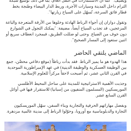
ويضيف: "كما أن الاستثمارات في النقل العام، بما في ذلك توسيع شبكة
الترام داخل المدينة وسيارات الأجرة، وربط الدار البيضاء وطنجة بخط
قطار فائق السرعة، تُسهّل على السياح زيارتها".
وتقول دوازان إن أجواء الرباط الهادئة وخلوها من الأزقة المتعرجة والباعة
المزعجين، قد تجذب السياح أيضاً، مضيفة: "يمكنك التجول في الشوارع
دون خوف من الضياع. وحتى لو ضللت الطريق، فبمجرد انعطاف سريع أو
اثنين ستعود إلى المسار الصحيح".
الماضي يلتقي الحاضر
هذا الهدوء هو ما يميز الرباط. فقد بدأت رباطاً (موقع دفاعي محصَّن، جمع
بين الوظيفة العسكرية والوظيفة الدينية) في عهد الإمبراطورية الموحدية
في القرن الثاني عشر، ثم أصبحت لاحقاً مركزاً للعلوم الإسلامية.
وجذبت الأهمية الاستراتيجية للمدينة على ساحل المحيط الأطلسي
الموريسكيين (المسلمون المنفيون من إسبانيا) للاستقرار فيها في أوائل
القرن السابع عشر.
وبفضل مهاراتهم الحرفية والتجارية وبناء السفن، سهّل الموريسكيون
التجارة والدبلوماسية مع أوروبا، وحوّلوا الرباط إلى مدينة عالمية مزدهرة.