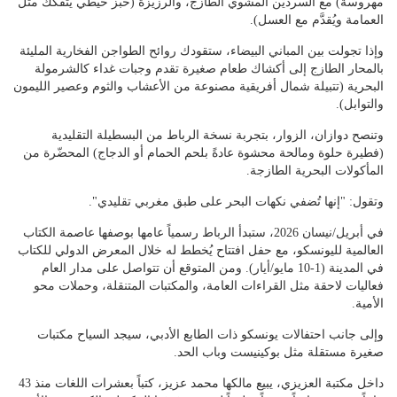
مهروسة) مع السردين المشوي الطازج، والرزيزة (خبز خيطي يتفكك مثل
العمامة ويُقدَّم مع العسل).
وإذا تجولت بين المباني البيضاء، ستقودك روائح الطواجن الفخارية المليئة
بالمحار الطازج إلى أكشاك طعام صغيرة تقدم وجبات غداء كالشرمولة
البحرية (تتبيلة شمال أفريقية مصنوعة من الأعشاب والثوم وعصير الليمون
والتوابل).
وتنصح دوازان، الزوار، بتجربة نسخة الرباط من البسطيلة التقليدية
(فطيرة حلوة ومالحة محشوة عادةً بلحم الحمام أو الدجاج) المحضّرة من
المأكولات البحرية الطازجة.
وتقول: "إنها تُضفي نكهات البحر على طبق مغربي تقليدي".
في أبريل/نيسان 2026، ستبدأ الرباط رسمياً عامها بوصفها عاصمة الكتاب
العالمية لليونسكو، مع حفل افتتاح يُخطط له خلال المعرض الدولي للكتاب
في المدينة (1-10 مايو/أيار). ومن المتوقع أن تتواصل على مدار العام
فعاليات لاحقة مثل القراءات العامة، والمكتبات المتنقلة، وحملات محو
الأمية.
وإلى جانب احتفالات يونسكو ذات الطابع الأدبي، سيجد السياح مكتبات
صغيرة مستقلة مثل بوكينيست وباب الحد.
داخل مكتبة العزيزي، يبيع مالكها محمد عزيز، كتباً بعشرات اللغات منذ 43