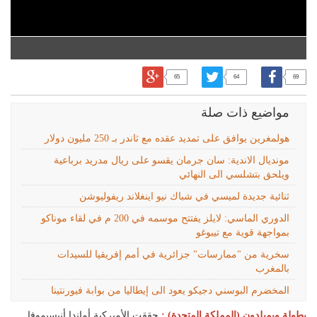
65
64
69
مواضيع ذات صلة
هولمغرين يوافق على تمديد عقده مع ثاندر بـ 250 مليون دولار
مونديال الاندية: سان جرمان يقسو على ريال مدريد برباعية
ويلحق بتشلسي الى النهائي
ثنائية جديدة لميسي في شباك نيو اينغلاند ريفوليوشن
الدوري الماسي: لايلز يفتتح موسمه في 200 م في لقاء موناكو
بمواجهة قوية مع تيبوغو
سخرية من "ممارسات" جزائرية في أمم إفريقيا للسيدات
بالمغرب
المخضرم البوسني دجيكو يعود الى إيطاليا من بوابة فيورنتينا
بطولة ويمبلدون (المملكة المتحدة) :
حققت الأميركية أماندا أنيسيموفا