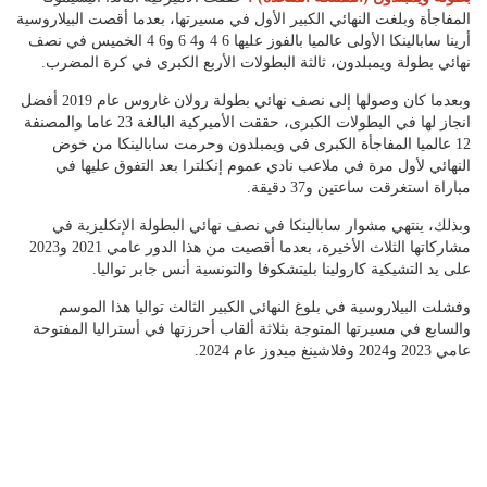
المفاجأة وبلغت النهائي الكبير الأول في مسيرتها، بعدما أقصت البيلاروسية
أرينا سابالينكا الأولى عالميا بالفوز عليها 6 4 و4 6 و6 4 الخميس في نصف
نهائي بطولة ويمبلدون، ثالثة البطولات الأربع الكبرى في كرة المضرب.
وبعدما كان وصولها إلى نصف نهائي بطولة رولان غاروس عام 2019 أفضل
انجاز لها في البطولات الكبرى، حققت الأميركية البالغة 23 عاما والمصنفة
12 عالميا المفاجأة الكبرى في ويمبلدون وحرمت سابالينكا من خوض
النهائي لأول مرة في ملاعب نادي عموم إنكلترا بعد التفوق عليها في
مباراة استغرقت ساعتين و37 دقيقة.
وبذلك، ينتهي مشوار سابالينكا في نصف نهائي البطولة الإنكليزية في
مشاركاتها الثلاث الأخيرة، بعدما أقصيت من هذا الدور عامي 2021 و2023
على يد التشيكية كارولينا بليتشكوفا والتونسية أنس جابر تواليا.
وفشلت البيلاروسية في بلوغ النهائي الكبير الثالث تواليا هذا الموسم
والسابع في مسيرتها المتوجة بثلاثة ألقاب أحرزتها في أستراليا المفتوحة
عامي 2023 و2024 وفلاشينغ ميدوز عام 2024.