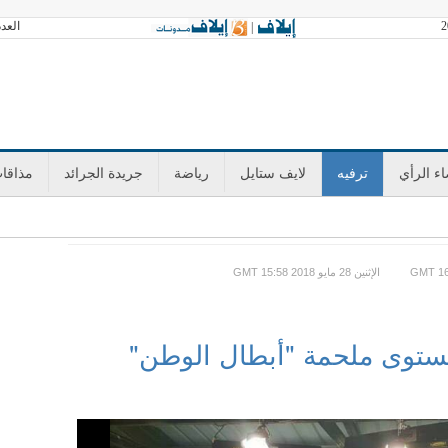
العدد 3603 السبت 08 أغسطس 2026 آخر تحد
|
ء الرأي
ترفيه
لايف ستايل
رياضة
جريدة الجرائد
مذاقا
GMT الإثنين 28 مايو 2018 15:58
مستوى ملحمة "أبطال الوطن"