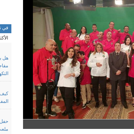
في ت
الأك
هل ب
التكه
كيف 
المف
حفل 
ملعب 