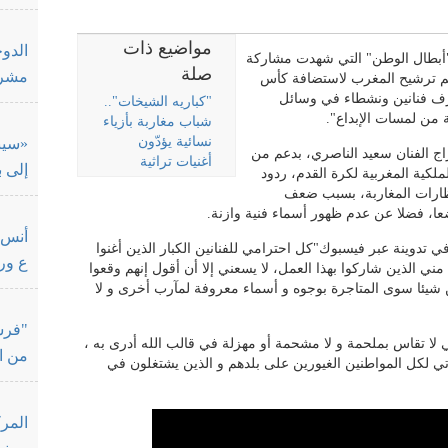
مواضيع ذات
"أبطال الوطن" التي شهدت مشاركة
صلة
مشروعاً
بهدف دعم ترشيح المغرب لاستضافة كأس
 من طرف فنانين ونشطاء في وسائل
"كباريه الشيخات"..
 من لمسات الإبداع".
شباب مغاربة بأزياء
نسائية يؤدّون
«سيني
 الفنان سعيد الناصري، بدعم من
أغنيات تراثية
إلى ب
لكية المغربية لكرة القدم، ردود
تظارات المغاربة، بسبب ضعف
اضعا، فضلا عن عدم ظهور أسماء فنية وازنة.
أنس 
تدوينة عبر فيسبوك"كل احترامي للفنانين الكبار الذين أغنوا
ع ورق" 
 مني الذين شاركوا بهذا العمل، لا يسعني إلا أن أقول إنهم وقعوا
شيئا سوى المتاجرة بوجوه و أسماء معروفة لمآرب أخرى و لا
ي لا تقاس بملحمة و لا مشحمة أو مهزلة في قالب الله أدرى به ،
من ا
اتي لكل المواطنين الغيورين على بلدهم و الذين يشتغلون في
المر