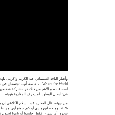
- We are the World ، خاصة أنهما
لسماعات، و الأهم من ذلك هو مشاركة شخصين 
في"أبطال الوطن" لم يعرف المغاربة هويته.
من جهته، قال المخرج عبد السلام الكلاعي إن ه
2026، ومنحه لبوروندي أو كيم جونغ أون من 
تنجزوا أي شيء، فقط اجلسوا أو ناموا لحلول 2026 وسأقوم بإيقاظكم".