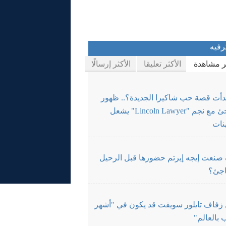
رفيه
ثر مشاهدة
الأكثر تعليقا
الأكثر إرسالًا
دأت قصة حب شاكيرا الجديدة؟.. ظهور
مفاجئ مع نجم "Lincoln Lawyer" يشعل
نات
صنعت إيجه إيرتم حضورها قبل الرحيل
اجئ؟
زفاف تايلور سويفت قد يكون في "أشهر
بالعالم"