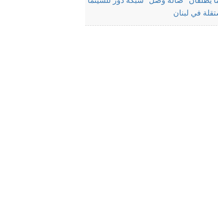
ا يطلقان "صالة وصل" شبكة دور للسينما
قلة في لبنان