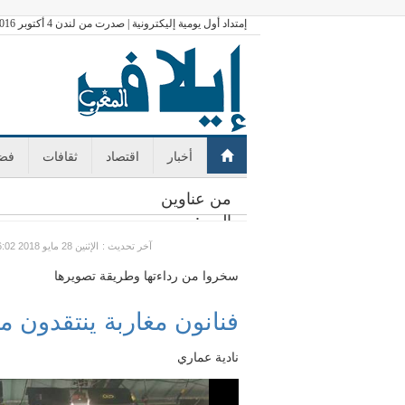
إمتداد أول يومية إليكترونية | صدرت من لندن 4 أكتوبر 2016
أخبار
اقتصاد
ثقافات
فضا
من عناوين
اليوم:
: آخر تحديث
GMT الإثنين 28 مايو 2018 16:02
سخروا من رداءتها وطريقة تصويرها
فنانون مغاربة ينتقدون 
نادية عماري