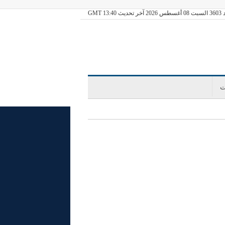
يث GMT 13:40
ت