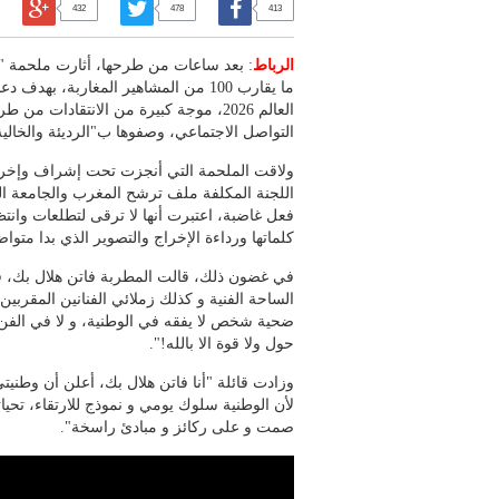
432
478
413
الرباط
: بعد ساعات من طرحها، أثارت ملحمة 
ما يقارب 100 من المشاهير المغاربة، 
العالم 2026، موجة كبيرة من الانتقادات
التواصل الاجتماعي، وصفوها ب"الرديئة والخالية
ولاقت الملحمة التي أنجزت تحت إشراف وإخراج
اللجنة المكلفة ملف ترشح المغرب والجامعة الم
فعل غاضبة، اعتبرت أنها لا ترقى لتطلعات وان
كلماتها ورداءة الإخراج والتصوير الذي بدا متو
في غضون ذلك، قالت المطربة فاتن هلال بك، في 
الساحة الفنية و كذلك زملائي الفنانين المقربين
ضحية شخص لا يفقه في الوطنية، و لا في الفن 
حول ولا قوة الا بالله!".
وزادت قائلة "أنا فاتن هلال بك، أعلن أن وطنيت
لأن الوطنية سلوك يومي و نموذج للارتقاء، تحي
صمت و على ركائز و مبادئ راسخة".