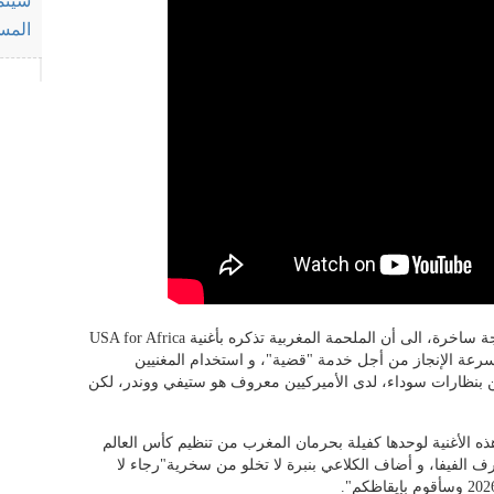
سينم
المست
وأشار الناقد السينمائي عبد الكريم واكريم، بلهجة ساخرة، الى أن الملحمة المغربية تذكره بأغنية USA for Africa
 تجتمعان في سرعة الإنجاز من أجل خدمة "قضية"، و استخدام المغنيين
بنظارات سوداء، لدى الأميركيين معروف هو ستيفي ووندر، لكن
ذه الأغنية لوحدها كفيلة بحرمان المغرب من تنظيم كأس العالم
طرف الفيفا، و أضاف الكلاعي بنبرة لا تخلو من سخرية"رجاء لا